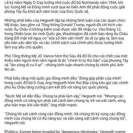
Lễ kỷ niệm Ngày D-Day tưởng nhớ cuộc đổ bộ Normandy năm 1944, khi
lực lượng Mỹ và Đồng minh vượt qua eo biển Anh để phát động cuộc giải
phóng Tây Âu khỏi ách xâm lược của Đức Quốc xã.
Những phát biểu của Hegseth lặp lại những bình luận của các quan chức
Mỹ khác, bao gồm cả Tổng thống Donald Trump, người đã chỉ trích các
nước Âu Châu vì không kiểm soát được vấn đề nhập cư. Vào tháng 12,
trong Chiến lược An ninh Quốc gia, Washington đã cảnh báo rằng Âu Châu
đang đối mặt với nguy cơ “xóa sổ nền văn minh” do di cư gây ra, làm suy
yếu bản sắc dân tộc và các chính sách của chính phủ được tường trình
làm suy yếu chủ quyền.
Phó Tổng thống Mỹ JD Vance hôm thứ Sáu đã đổ lỗi cho cái chết của một
thiếu niên người Anh năm ngoái là do “chính trị tự thù hận” của phương Tây
và “làn sóng di cư ồ ạt” - những bình luận nhanh chóng bị chính phủ Anh
lên án.
Phát biểu rằng mỗi quốc gia đồng minh đều “đóng góp phần của mình”
trong cuộc đổ bộ D-Day, ông Hegseth hôm thứ Bảy cũng kêu gọi các chính
phủ Âu Châu tăng cường cam kết đối với năng lực quốc phòng.
“Nước Mỹ sẽ dẫn đầu. Chúng ta phải làm vậy,” Hegseth nói. “Nhưng các
đồng minh có năng lực phải sát cánh bên chúng ta, kề vai sát cánh, xông
pha trận mạc khi cần thiết,” ông nhấn mạnh.
“Chúng tôi sát cánh cùng các đồng minh. Và chúng tôi kỳ vọng các đồng
minh của chúng tôi có đủ năng lực và sẵn sàng sát cánh cùng chúng tôi”,
Hegseth nói.
[Politico: Europe being invaded by ‘dangerous ideologies,’ Hegseth warns