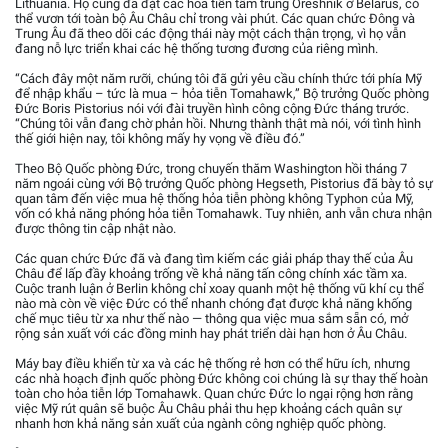
Lithuania. Họ cũng đã đặt các hỏa tiễn tầm trung Oreshnik ở Belarus, có
thể vươn tới toàn bộ Âu Châu chỉ trong vài phút. Các quan chức Đông và
Trung Âu đã theo dõi các động thái này một cách thận trọng, vì họ vẫn
đang nỗ lực triển khai các hệ thống tương đương của riêng mình.
“Cách đây một năm rưỡi, chúng tôi đã gửi yêu cầu chính thức tới phía Mỹ
để nhập khẩu – tức là mua – hỏa tiễn Tomahawk,” Bộ trưởng Quốc phòng
Đức Boris Pistorius nói với đài truyền hình công cộng Đức tháng trước.
“Chúng tôi vẫn đang chờ phản hồi. Nhưng thành thật mà nói, với tình hình
thế giới hiện nay, tôi không mấy hy vọng về điều đó.”
Theo Bộ Quốc phòng Đức, trong chuyến thăm Washington hồi tháng 7
năm ngoái cùng với Bộ trưởng Quốc phòng Hegseth, Pistorius đã bày tỏ sự
quan tâm đến việc mua hệ thống hỏa tiễn phòng không Typhon của Mỹ,
vốn có khả năng phóng hỏa tiễn Tomahawk. Tuy nhiên, anh vẫn chưa nhận
được thông tin cập nhật nào.
Các quan chức Đức đã và đang tìm kiếm các giải pháp thay thế của Âu
Châu để lấp đầy khoảng trống về khả năng tấn công chính xác tầm xa.
Cuộc tranh luận ở Berlin không chỉ xoay quanh một hệ thống vũ khí cụ thể
nào mà còn về việc Đức có thể nhanh chóng đạt được khả năng khống
chế mục tiêu từ xa như thế nào — thông qua việc mua sắm sẵn có, mở
rộng sản xuất với các đồng minh hay phát triển dài hạn hơn ở Âu Châu.
Máy bay điều khiển từ xa và các hệ thống rẻ hơn có thể hữu ích, nhưng
các nhà hoạch định quốc phòng Đức không coi chúng là sự thay thế hoàn
toàn cho hỏa tiễn lớp Tomahawk. Quan chức Đức lo ngại rộng hơn rằng
việc Mỹ rút quân sẽ buộc Âu Châu phải thu hẹp khoảng cách quân sự
nhanh hơn khả năng sản xuất của ngành công nghiệp quốc phòng.