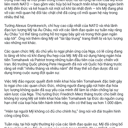
liên minh NATO — bao gồm việc hủy bỏ kế hoạch triển khai hàng ngàn binh
sĩ Mỹ đến Đức và kế hoạch rút một số khí tài nhất định — khi Mỹ đang phá
vỡ các mối quan hệ đối tác chặt chẽ đã củng cố mối quan hệ này trong
nhiều thế hệ.
Tướng Alexus Grynkewich, chỉ huy cao cấp nhất của NATO và nhà lãnh
đạo lực lượng Mỹ tại Âu Châu, nói với các lãnh đạo quân sự tuần này rằng
Âu Châu “có thể tăng cường hỗ trợ ngay bây giờ và trong thời gian ngắn
sắp tới”. Ông nói thêm rằng Mỹ sẽ “tái tập trung” trang thiết bị và lực lượng
vào những nơi khác.
Các quan chức Mỹ, dù chủ yếu lo ngại phản ứng của Nga, có lẽ cũng đang
lo lắng về kho vũ khí đang thu hẹp của Mỹ. Mỹ đã sử dụng hàng ngàn hỏa
tiễn Tomahawk và Patriot trong những tuần đầu tiên của cuộc chiến với
Iran. Bộ trưởng Quốc phòng Pete Hegseth đã nói với Quốc hội tháng trước
rằng sẽ mất “nhiều tháng và nhiều năm” để thay thế số đạn dược đã sử
dụng trong cuộc xung đột quân sự.
Việc Mỹ đảo ngược quyết định triển khai hỏa tiễn Tomahawk đặc biệt gây
lo ngại cho các quan chức Đức, những người đang gấp rút hiện đại hóa
lực lượng không quân đã suy yếu của mình để làm lá chắn chống lại sự
xâm lược của Nga. Thủ tướng Đức Friedrich Merz tháng trước cho biết ông
không kỳ vọng Mỹ sẽ triển khai hỏa tiễn Tomahawk tại Đức do nguồn cung
hạn chế của loại hỏa tiễn hành trình này, vốn có thể bay xa hơn 1.000 dặm.
“Hiện tại người Mỹ không có đủ cho chính họ,” ông nói với đài truyền hình
công cộng Đức.
Tuần này, tại hội nghị thường kỳ của các lãnh đạo quân sự, Mỹ đã công bố