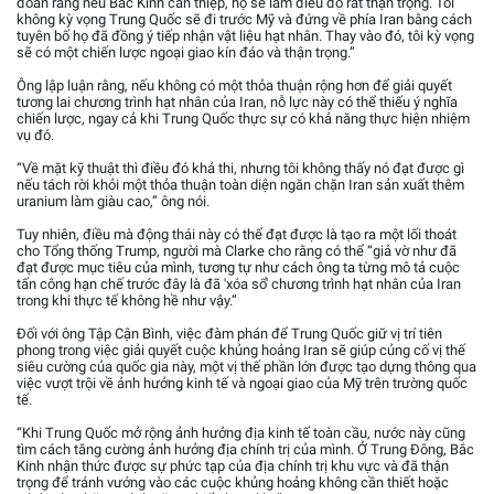
đoán rằng nếu Bắc Kinh can thiệp, họ sẽ làm điều đó rất thận trọng. Tôi
không kỳ vọng Trung Quốc sẽ đi trước Mỹ và đứng về phía Iran bằng cách
tuyên bố họ đã đồng ý tiếp nhận vật liệu hạt nhân. Thay vào đó, tôi kỳ vọng
sẽ có một chiến lược ngoại giao kín đáo và thận trọng.”
Ông lập luận rằng, nếu không có một thỏa thuận rộng hơn để giải quyết
tương lai chương trình hạt nhân của Iran, nỗ lực này có thể thiếu ý nghĩa
chiến lược, ngay cả khi Trung Quốc thực sự có khả năng thực hiện nhiệm
vụ đó.
“Về mặt kỹ thuật thì điều đó khả thi, nhưng tôi không thấy nó đạt được gì
nếu tách rời khỏi một thỏa thuận toàn diện ngăn chặn Iran sản xuất thêm
uranium làm giàu cao,” ông nói.
Tuy nhiên, điều mà động thái này có thể đạt được là tạo ra một lối thoát
cho Tổng thống Trump, người mà Clarke cho rằng có thể “giả vờ như đã
đạt được mục tiêu của mình, tương tự như cách ông ta từng mô tả cuộc
tấn công hạn chế trước đây là đã 'xóa sổ' chương trình hạt nhân của Iran
trong khi thực tế không hề như vậy.”
Đối với ông Tập Cận Bình, việc đàm phán để Trung Quốc giữ vị trí tiên
phong trong việc giải quyết cuộc khủng hoảng Iran sẽ giúp củng cố vị thế
siêu cường của quốc gia này, một vị thế phần lớn được tạo dựng thông qua
việc vượt trội về ảnh hưởng kinh tế và ngoại giao của Mỹ trên trường quốc
tế.
“Khi Trung Quốc mở rộng ảnh hưởng địa kinh tế toàn cầu, nước này cũng
tìm cách tăng cường ảnh hưởng địa chính trị của mình. Ở Trung Đông, Bắc
Kinh nhận thức được sự phức tạp của địa chính trị khu vực và đã thận
trọng để tránh vướng vào các cuộc khủng hoảng không cần thiết hoặc