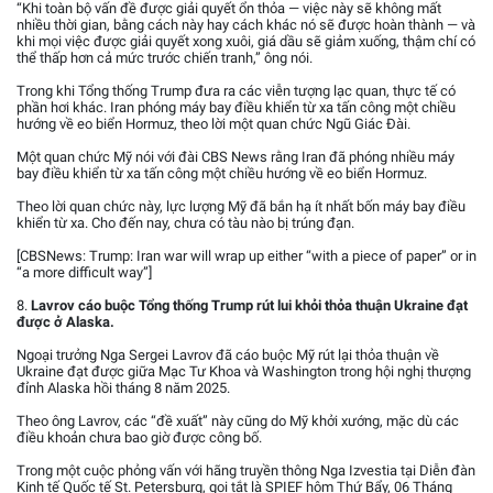
“Khi toàn bộ vấn đề được giải quyết ổn thỏa — việc này sẽ không mất
nhiều thời gian, bằng cách này hay cách khác nó sẽ được hoàn thành — và
khi mọi việc được giải quyết xong xuôi, giá dầu sẽ giảm xuống, thậm chí có
thể thấp hơn cả mức trước chiến tranh,” ông nói.
Trong khi Tổng thống Trump đưa ra các viễn tượng lạc quan, thực tế có
phần hơi khác. Iran phóng máy bay điều khiển từ xa tấn công một chiều
hướng về eo biển Hormuz, theo lời một quan chức Ngũ Giác Đài.
Một quan chức Mỹ nói với đài CBS News rằng Iran đã phóng nhiều máy
bay điều khiển từ xa tấn công một chiều hướng về eo biển Hormuz.
Theo lời quan chức này, lực lượng Mỹ đã bắn hạ ít nhất bốn máy bay điều
khiển từ xa. Cho đến nay, chưa có tàu nào bị trúng đạn.
[CBSNews: Trump: Iran war will wrap up either “with a piece of paper” or in
“a more difficult way”]
8.
Lavrov cáo buộc Tổng thống Trump rút lui khỏi thỏa thuận Ukraine đạt
được ở Alaska.
Ngoại trưởng Nga Sergei Lavrov đã cáo buộc Mỹ rút lại thỏa thuận về
Ukraine đạt được giữa Mạc Tư Khoa và Washington trong hội nghị thượng
đỉnh Alaska hồi tháng 8 năm 2025.
Theo ông Lavrov, các “đề xuất” này cũng do Mỹ khởi xướng, mặc dù các
điều khoản chưa bao giờ được công bố.
Trong một cuộc phỏng vấn với hãng truyền thông Nga Izvestia tại Diễn đàn
Kinh tế Quốc tế St. Petersburg, gọi tắt là SPIEF hôm Thứ Bẩy, 06 Tháng