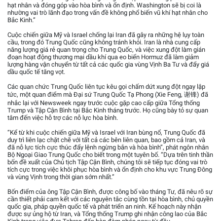
hạt nhân và đóng góp vào hòa bình và ổn định. Washington sẽ bị coi là
nhường vai trò lãnh đạo trong vấn đề không phổ biến vũ khí hạt nhân cho
Bắc Kinh.”
Cuộc chiến giữa Mỹ và Israel chống lại Iran đã gây ra những hệ lụy toàn
cầu, trong đó Trung Quốc cũng không tránh khỏi. Iran là nhà cung cấp
năng lượng giá rẻ quan trọng cho Trung Quốc, và việc xung đột làm gián
đoạn hoạt động thương mại dầu khí qua eo biển Hormuz đã làm giảm
lượng hàng vận chuyển từ tất cả các quốc gia vùng Vịnh Ba Tư và đẩy giá
dầu quốc tế tăng vọt.
Các quan chức Trung Quốc liên tục kêu gọi chấm dứt xung đột ngay lập
tức, một quan điểm mà Đại sứ Trung Quốc Tạ Phong (Xie Feng, 谢锋) đã
nhắc lại với Newsweek ngay trước cuộc gặp cao cấp giữa Tổng thống
Trump và Tập Cận Bình tại Bắc Kinh tháng trước. Họ cũng bày tỏ sự quan
tâm đến việc hỗ trợ các nỗ lực hòa bình.
“Kể từ khi cuộc chiến giữa Mỹ và Israel với Iran bùng nổ, Trung Quốc đã
duy trì liên lạc chặt chẽ với tất cả các bên liên quan, bao gồm cả Iran, và
đã nỗ lực tích cực thúc đẩy lệnh ngừng bắn và hòa bình”, phát ngôn nhân
Bộ Ngoại Giao Trung Quốc cho biết trong một tuyên bố. “Dựa trên tinh thần
bốn đề xuất của Chủ tịch Tập Cận Bình, chúng tôi sẽ tiếp tục đóng vai trò
tích cực trong việc khôi phục hòa bình và ổn định cho khu vực Trung Đông
và vùng Vịnh trong thời gian sớm nhất.”
Bốn điểm của ông Tập Cận Bình, được công bố vào tháng Tư, đã nêu rõ sự
cần thiết phải cam kết với các nguyên tắc cùng tồn tại hòa bình, chủ quyền
quốc gia, pháp quyền quốc tế và phát triển an ninh. Kế hoạch này nhận
được sự ủng hộ từ Iran, và Tổng thống Trump ghi nhận công lao của Bắc