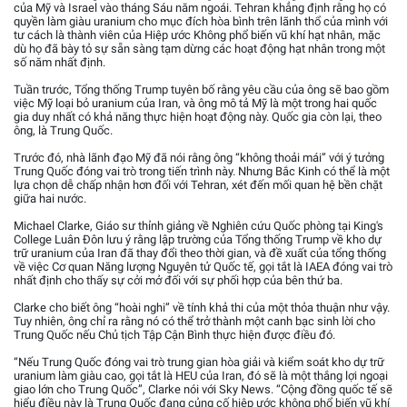
của Mỹ và Israel vào tháng Sáu năm ngoái. Tehran khẳng định rằng họ có
quyền làm giàu uranium cho mục đích hòa bình trên lãnh thổ của mình với
tư cách là thành viên của Hiệp ước Không phổ biến vũ khí hạt nhân, mặc
dù họ đã bày tỏ sự sẵn sàng tạm dừng các hoạt động hạt nhân trong một
số năm nhất định.
Tuần trước, Tổng thống Trump tuyên bố rằng yêu cầu của ông sẽ bao gồm
việc Mỹ loại bỏ uranium của Iran, và ông mô tả Mỹ là một trong hai quốc
gia duy nhất có khả năng thực hiện hoạt động này. Quốc gia còn lại, theo
ông, là Trung Quốc.
Trước đó, nhà lãnh đạo Mỹ đã nói rằng ông “không thoải mái” với ý tưởng
Trung Quốc đóng vai trò trong tiến trình này. Nhưng Bắc Kinh có thể là một
lựa chọn dễ chấp nhận hơn đối với Tehran, xét đến mối quan hệ bền chặt
giữa hai nước.
Michael Clarke, Giáo sư thỉnh giảng về Nghiên cứu Quốc phòng tại King's
College Luân Đôn lưu ý rằng lập trường của Tổng thống Trump về kho dự
trữ uranium của Iran đã thay đổi theo thời gian, và đề xuất của tổng thống
về việc Cơ quan Năng lượng Nguyên tử Quốc tế, gọi tắt là IAEA đóng vai trò
nhất định cho thấy sự cởi mở đối với sự phối hợp của bên thứ ba.
Clarke cho biết ông “hoài nghi” về tính khả thi của một thỏa thuận như vậy.
Tuy nhiên, ông chỉ ra rằng nó có thể trở thành một canh bạc sinh lời cho
Trung Quốc nếu Chủ tịch Tập Cận Bình thực hiện được điều đó.
“Nếu Trung Quốc đóng vai trò trung gian hòa giải và kiểm soát kho dự trữ
uranium làm giàu cao, gọi tắt là HEU của Iran, đó sẽ là một thắng lợi ngoại
giao lớn cho Trung Quốc”, Clarke nói với Sky News. “Cộng đồng quốc tế sẽ
hiểu điều này là Trung Quốc đang củng cố hiệp ước không phổ biến vũ khí