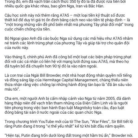
Trong đó, em đã vạch trần cách thức 350 tỷ đô la đã được rửa tiền bởi
nhiều quốc gia khác nhau, bao gồm Nga, Iran và Bắc Hàn.
Cậu học sinh này nói thêm rằng A7A5 – một loại tiền kỹ thuật số được
thiết kế để duy trì giá trị ổn định bằng cách neo vào tiền tệ pháp định – là
“một trong những vấn đề phổ biến nhất mà phương Tây phải đối mặt” trong
cuộc chiến chống rửa tiền.
Bộ Ngoại giao Anh đã cáo buộc Nga sử dụng các mã hiệu như A7A5 nhằm
né tránh các lệnh trừng phạt của phương Tây và giúp tài trợ cho quân đội
của nước này.
Vào tháng 5, chính phủ Anh đã công bố một loạt các biện pháp trừng phạt
đối với các cá nhân có liên hệ với mạng lưới đứng sau A7A5, mà theo họ
đã tuyên bố đã chuyển hơn 90 tỷ đô la vào năm ngoái.
Là con trai của Ngài Bill Browder, một nhà hoạt động nhân quyền nổi tiếng
và đồng sáng lập của Hermitage Capital Management, chàng thiếu niên
thừa nhận rằng việc chống lại những hành động tàn bạo là “đã ăn sâu vào
máu tôi”.
Cha em, một người Anh bị cấm nhập cảnh vào Nga từ năm 2005, đã dành
hàng thập niên để vạch trần tham nhũng của Điện Cẩm Linh và là người
tiên phong trong việc ban hành Đạo luật Magnitsky toàn cầu, đạo luật
đóng băng tài sản ở nước ngoài của các quan chức Nga.
Trong chương trình YouTube mới của tờ The Sun, “War Files”, Sir Bill tiết lộ
rằng Putin đang ở trong “vị thế yếu nhất” kể từ khi bắt đầu nắm quyền.
“Hiện tại, Putin đang trốn dưới lòng đất trong một hầm trú ẩn,” Browder nói.