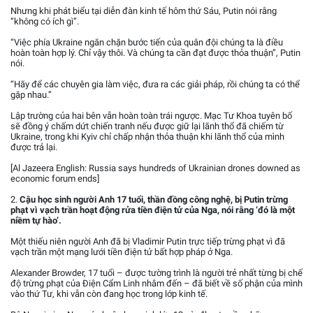
Nhưng khi phát biểu tại diễn đàn kinh tế hôm thứ Sáu, Putin nói rằng
“không có ích gì”.
“Việc phía Ukraine ngăn chặn bước tiến của quân đội chúng ta là điều
hoàn toàn hợp lý. Chỉ vậy thôi. Và chúng ta cần đạt được thỏa thuận”, Putin
nói.
“Hãy để các chuyên gia làm việc, đưa ra các giải pháp, rồi chúng ta có thể
gặp nhau.”
Lập trường của hai bên vẫn hoàn toàn trái ngược. Mạc Tư Khoa tuyên bố
sẽ đồng ý chấm dứt chiến tranh nếu được giữ lại lãnh thổ đã chiếm từ
Ukraine, trong khi Kyiv chỉ chấp nhận thỏa thuận khi lãnh thổ của mình
được trả lại.
[Al Jazeera English: Russia says hundreds of Ukrainian drones downed as
economic forum ends]
2.
Cậu học sinh người Anh 17 tuổi, thần đồng công nghệ, bị Putin trừng
phạt vì vạch trần hoạt động rửa tiền điện tử của Nga, nói rằng ‘đó là một
niềm tự hào’.
Một thiếu niên người Anh đã bị Vladimir Putin trực tiếp trừng phạt vì đã
vạch trần một mạng lưới tiền điện tử bất hợp pháp ở Nga.
Alexander Browder, 17 tuổi – được tường trình là người trẻ nhất từng bị chế
độ trừng phạt của Điện Cẩm Linh nhắm đến – đã biết về số phận của mình
vào thứ Tư, khi vẫn còn đang học trong lớp kinh tế.