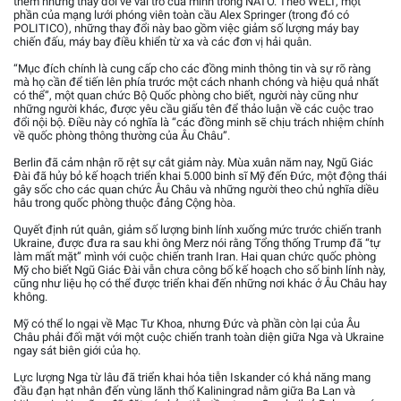
thêm những thay đổi về vai trò của mình trong NATO. Theo WELT, một
phần của mạng lưới phóng viên toàn cầu Alex Springer (trong đó có
POLITICO), những thay đổi này bao gồm việc giảm số lượng máy bay
chiến đấu, máy bay điều khiển từ xa và các đơn vị hải quân.
“Mục đích chính là cung cấp cho các đồng minh thông tin và sự rõ ràng
mà họ cần để tiến lên phía trước một cách nhanh chóng và hiệu quả nhất
có thể”, một quan chức Bộ Quốc phòng cho biết, người này cũng như
những người khác, được yêu cầu giấu tên để thảo luận về các cuộc trao
đổi nội bộ. Điều này có nghĩa là “các đồng minh sẽ chịu trách nhiệm chính
về quốc phòng thông thường của Âu Châu”.
Berlin đã cảm nhận rõ rệt sự cắt giảm này. Mùa xuân năm nay, Ngũ Giác
Đài đã hủy bỏ kế hoạch triển khai 5.000 binh sĩ Mỹ đến Đức, một động thái
gây sốc cho các quan chức Âu Châu và những người theo chủ nghĩa diều
hâu trong quốc phòng thuộc đảng Cộng hòa.
Quyết định rút quân, giảm số lượng binh lính xuống mức trước chiến tranh
Ukraine, được đưa ra sau khi ông Merz nói rằng Tổng thống Trump đã “tự
làm mất mặt” mình với cuộc chiến tranh Iran. Hai quan chức quốc phòng
Mỹ cho biết Ngũ Giác Đài vẫn chưa công bố kế hoạch cho số binh lính này,
cũng như liệu họ có thể được triển khai đến những nơi khác ở Âu Châu hay
không.
Mỹ có thể lo ngại về Mạc Tư Khoa, nhưng Đức và phần còn lại của Âu
Châu phải đối mặt với một cuộc chiến tranh toàn diện giữa Nga và Ukraine
ngay sát biên giới của họ.
Lực lượng Nga từ lâu đã triển khai hỏa tiễn Iskander có khả năng mang
đầu đạn hạt nhân đến vùng lãnh thổ Kaliningrad nằm giữa Ba Lan và