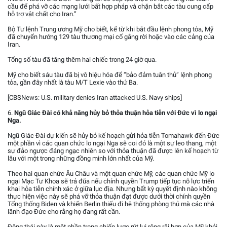
cầu để phá vỡ các mạng lưới bất hợp pháp và chặn bắt các tàu cung cấp
hỗ trợ vật chất cho Iran.”
Bộ Tư lệnh Trung ương Mỹ cho biết, kể từ khi bắt đầu lệnh phong tỏa, Mỹ
đã chuyển hướng 129 tàu thương mại cố gắng rời hoặc vào các cảng của
Iran.
Tổng số tàu đã tăng thêm hai chiếc trong 24 giờ qua.
Mỹ cho biết sáu tàu đã bị vô hiệu hóa để “bảo đảm tuân thủ” lệnh phong
tỏa, gần đây nhất là tàu M/T Lexie vào thứ Ba.
[CBSNews: U.S. military denies Iran attacked U.S. Navy ships]
6.
Ngũ Giác Đài có khả năng hủy bỏ thỏa thuận hỏa tiễn với Đức vì lo ngại
Nga.
Ngũ Giác Đài dự kiến sẽ hủy bỏ kế hoạch gửi hỏa tiễn Tomahawk đến Đức
một phần vì các quan chức lo ngại Nga sẽ coi đó là một sự leo thang, một
sự đảo ngược đáng ngạc nhiên so với thỏa thuận đã được lên kế hoạch từ
lâu với một trong những đồng minh lớn nhất của Mỹ.
Theo hai quan chức Âu Châu và một quan chức Mỹ, các quan chức Mỹ lo
ngại Mạc Tư Khoa sẽ trả đũa nếu chính quyền Trump tiếp tục nỗ lực triển
khai hỏa tiễn chính xác ở giữa lục địa. Nhưng bất kỳ quyết định nào không
thực hiện việc này sẽ phá vỡ thỏa thuận đạt được dưới thời chính quyền
Tổng thống Biden và khiến Berlin thiếu đi hệ thống phòng thủ mà các nhà
lãnh đạo Đức cho rằng họ đang rất cần.
Động thái này là một phần trong chiến lược rút lui rộng rãi hơn của Mỹ khỏi