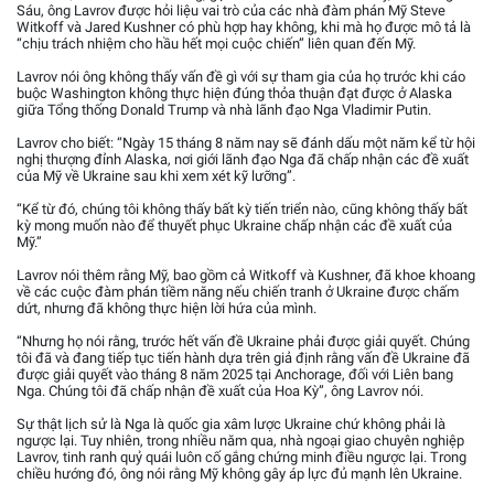
Sáu, ông Lavrov được hỏi liệu vai trò của các nhà đàm phán Mỹ Steve
Witkoff và Jared Kushner có phù hợp hay không, khi mà họ được mô tả là
“chịu trách nhiệm cho hầu hết mọi cuộc chiến” liên quan đến Mỹ.
Lavrov nói ông không thấy vấn đề gì với sự tham gia của họ trước khi cáo
buộc Washington không thực hiện đúng thỏa thuận đạt được ở Alaska
giữa Tổng thống Donald Trump và nhà lãnh đạo Nga Vladimir Putin.
Lavrov cho biết: “Ngày 15 tháng 8 năm nay sẽ đánh dấu một năm kể từ hội
nghị thượng đỉnh Alaska, nơi giới lãnh đạo Nga đã chấp nhận các đề xuất
của Mỹ về Ukraine sau khi xem xét kỹ lưỡng”.
“Kể từ đó, chúng tôi không thấy bất kỳ tiến triển nào, cũng không thấy bất
kỳ mong muốn nào để thuyết phục Ukraine chấp nhận các đề xuất của
Mỹ.”
Lavrov nói thêm rằng Mỹ, bao gồm cả Witkoff và Kushner, đã khoe khoang
về các cuộc đàm phán tiềm năng nếu chiến tranh ở Ukraine được chấm
dứt, nhưng đã không thực hiện lời hứa của mình.
“Nhưng họ nói rằng, trước hết vấn đề Ukraine phải được giải quyết. Chúng
tôi đã và đang tiếp tục tiến hành dựa trên giả định rằng vấn đề Ukraine đã
được giải quyết vào tháng 8 năm 2025 tại Anchorage, đối với Liên bang
Nga. Chúng tôi đã chấp nhận đề xuất của Hoa Kỳ”, ông Lavrov nói.
Sự thật lịch sử là Nga là quốc gia xâm lược Ukraine chứ không phải là
ngược lại. Tuy nhiên, trong nhiều năm qua, nhà ngoại giao chuyên nghiệp
Lavrov, tinh ranh quỷ quái luôn cố gắng chứng minh điều ngược lại. Trong
chiều hướng đó, ông nói rằng Mỹ không gây áp lực đủ mạnh lên Ukraine.