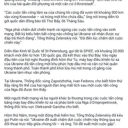
khí của hải quân đối phương và một căn cứ ở Kronstadt”.
“Các cuộc tấn công tầm xa của chúng tôi cũng đã vươn tới khoảng 500 km
vào vùng Krasnodar – và trúng một kho chứa dầu,” ông nói trong diễn từ
gởi quốc dân đồng bào tối Thứ Bẩy, 06 Tháng Sáu.
“Nga phải chấm dứt chiến tranh và ngừng các cuộc tấn công vào sinh
mạng. Bất kỳ biểu hiện bất công nào chống lại Ukraine sẽ nhận được sự
đáp trả thích đáng”, Tổng thống Zelenskiy nói. “Đã đến lúc chấm dứt cuộc
chiến này.”
Diễn đàn Kinh tế Quốc tế St Petersburg, gọi tắt là SPIEF, với khoảng 20.000
khách mời đến từ hơn 130 quốc gia, đã kết thúc vào thứ Bảy. Vào ngày
đầu tiên của hội nghị thượng đỉnh hôm thứ Tư, máy bay điều khiển từ xa
của Ukraine đã tấn công một khu phức hợp dầu mỏ và căn cứ hải quân
trong thành phố. Toàn thành phố khói lửa mù mịt trong cố gắng của
Ukraine làm nhục văn phòng.
Tại Ukraine, Thống đốc vùng Zaporizhzhia, Ivan Fedorov, cho biết hôm thứ
Bảy rằng thi thể của hai người đàn ông mất tích sau một cuộc tấn công
của Nga đã được tìm thấy.
Một người thiệt mạng và ba người khác bị thương trong các cuộc tấn công
bằng máy bay điều khiển từ xa và pháo binh của Nga ở Dnipropetrovsk,
thống đốc khu vực Oleksandr Ganzha cho biết.
Hôm thứ Năm, trong một động thái hiếm hoi, Tổng thống Zelenskiy đã kêu
gọi Putin và nói: “Ukraine đề xuất chấm dứt cuộc chiến này thông qua sự
đối thoại trực tiếp giữa chúng tôi – và ông. Tôi đề xuất một cuộc gặp”.