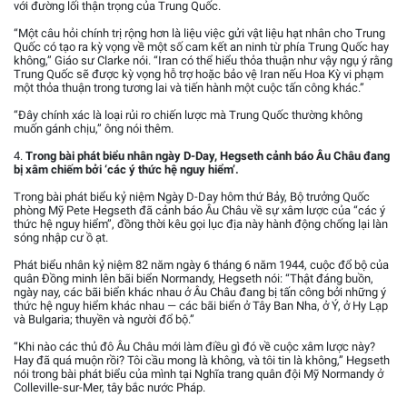
với đường lối thận trọng của Trung Quốc.
“Một câu hỏi chính trị rộng hơn là liệu việc gửi vật liệu hạt nhân cho Trung
Quốc có tạo ra kỳ vọng về một số cam kết an ninh từ phía Trung Quốc hay
không,” Giáo sư Clarke nói. “Iran có thể hiểu thỏa thuận như vậy ngụ ý rằng
Trung Quốc sẽ được kỳ vọng hỗ trợ hoặc bảo vệ Iran nếu Hoa Kỳ vi phạm
một thỏa thuận trong tương lai và tiến hành một cuộc tấn công khác.”
“Đây chính xác là loại rủi ro chiến lược mà Trung Quốc thường không
muốn gánh chịu,” ông nói thêm.
4.
Trong bài phát biểu nhân ngày D-Day, Hegseth cảnh báo Âu Châu đang
bị xâm chiếm bởi ‘các ý thức hệ nguy hiểm’.
Trong bài phát biểu kỷ niệm Ngày D-Day hôm thứ Bảy, Bộ trưởng Quốc
phòng Mỹ Pete Hegseth đã cảnh báo Âu Châu về sự xâm lược của “các ý
thức hệ nguy hiểm”, đồng thời kêu gọi lục địa này hành động chống lại làn
sóng nhập cư ồ ạt.
Phát biểu nhân kỷ niệm 82 năm ngày 6 tháng 6 năm 1944, cuộc đổ bộ của
quân Đồng minh lên bãi biển Normandy, Hegseth nói: “Thật đáng buồn,
ngày nay, các bãi biển khác nhau ở Âu Châu đang bị tấn công bởi những ý
thức hệ nguy hiểm khác nhau — các bãi biển ở Tây Ban Nha, ở Ý, ở Hy Lạp
và Bulgaria; thuyền và người đổ bộ.”
“Khi nào các thủ đô Âu Châu mới làm điều gì đó về cuộc xâm lược này?
Hay đã quá muộn rồi? Tôi cầu mong là không, và tôi tin là không,” Hegseth
nói trong bài phát biểu của mình tại Nghĩa trang quân đội Mỹ Normandy ở
Colleville-sur-Mer, tây bắc nước Pháp.