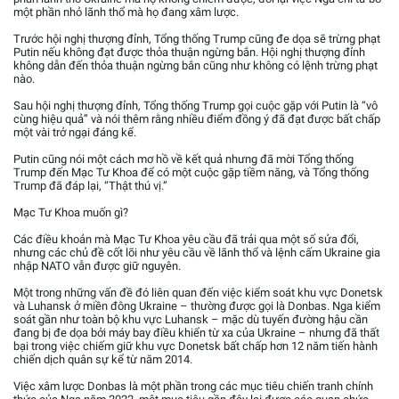
một phần nhỏ lãnh thổ mà họ đang xâm lược.
Trước hội nghị thượng đỉnh, Tổng thống Trump cũng đe dọa sẽ trừng phạt
Putin nếu không đạt được thỏa thuận ngừng bắn. Hội nghị thượng đỉnh
không dẫn đến thỏa thuận ngừng bắn cũng như không có lệnh trừng phạt
nào.
Sau hội nghị thượng đỉnh, Tổng thống Trump gọi cuộc gặp với Putin là “vô
cùng hiệu quả” và nói thêm rằng nhiều điểm đồng ý đã đạt được bất chấp
một vài trở ngại đáng kể.
Putin cũng nói một cách mơ hồ về kết quả nhưng đã mời Tổng thống
Trump đến Mạc Tư Khoa để có một cuộc gặp tiềm năng, và Tổng thống
Trump đã đáp lại, “Thật thú vị.”
Mạc Tư Khoa muốn gì?
Các điều khoản mà Mạc Tư Khoa yêu cầu đã trải qua một số sửa đổi,
nhưng các chủ đề cốt lõi như yêu cầu về lãnh thổ và lệnh cấm Ukraine gia
nhập NATO vẫn được giữ nguyên.
Một trong những vấn đề đó liên quan đến việc kiểm soát khu vực Donetsk
và Luhansk ở miền đông Ukraine – thường được gọi là Donbas. Nga kiểm
soát gần như toàn bộ khu vực Luhansk – mặc dù tuyến đường hậu cần
đang bị đe dọa bởi máy bay điều khiển từ xa của Ukraine – nhưng đã thất
bại trong việc chiếm giữ khu vực Donetsk bất chấp hơn 12 năm tiến hành
chiến dịch quân sự kể từ năm 2014.
Việc xâm lược Donbas là một phần trong các mục tiêu chiến tranh chính