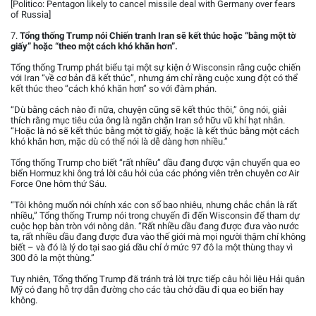
[Politico: Pentagon likely to cancel missile deal with Germany over fears
of Russia]
7.
Tổng thống Trump nói Chiến tranh Iran sẽ kết thúc hoặc “bằng một tờ
giấy” hoặc “theo một cách khó khăn hơn”.
Tổng thống Trump phát biểu tại một sự kiện ở Wisconsin rằng cuộc chiến
với Iran “về cơ bản đã kết thúc”, nhưng ám chỉ rằng cuộc xung đột có thể
kết thúc theo “cách khó khăn hơn” so với đàm phán.
“Dù bằng cách nào đi nữa, chuyện cũng sẽ kết thúc thôi,” ông nói, giải
thích rằng mục tiêu của ông là ngăn chặn Iran sở hữu vũ khí hạt nhân.
“Hoặc là nó sẽ kết thúc bằng một tờ giấy, hoặc là kết thúc bằng một cách
khó khăn hơn, mặc dù có thể nói là dễ dàng hơn nhiều.”
Tổng thống Trump cho biết “rất nhiều” dầu đang được vận chuyển qua eo
biển Hormuz khi ông trả lời câu hỏi của các phóng viên trên chuyên cơ Air
Force One hôm thứ Sáu.
“Tôi không muốn nói chính xác con số bao nhiêu, nhưng chắc chắn là rất
nhiều,” Tổng thống Trump nói trong chuyến đi đến Wisconsin để tham dự
cuộc họp bàn tròn với nông dân. “Rất nhiều dầu đang được đưa vào nước
ta, rất nhiều dầu đang được đưa vào thế giới mà mọi người thậm chí không
biết – và đó là lý do tại sao giá dầu chỉ ở mức 97 đô la một thùng thay vì
300 đô la một thùng.”
Tuy nhiên, Tổng thống Trump đã tránh trả lời trực tiếp câu hỏi liệu Hải quân
Mỹ có đang hỗ trợ dẫn đường cho các tàu chở dầu đi qua eo biển hay
không.