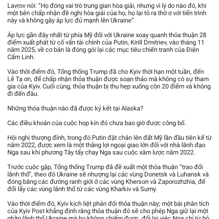
Lavrov nói: “Họ đóng vai trò trung gian hòa giải, nhưng vì lý do nào đó, khi
một bên chấp nhận đề nghị hòa giải của họ, họ lại tỏ ra thờ ơ với tiến trình
này và không gây áp lực đủ mạnh lên Ukraine”.
Áp lực gần đây nhất từ phía Mỹ đối với Ukraine xoay quanh thỏa thuận 28
điểm xuất phát từ cố vấn tài chính của Putin, Kirill Dmitriev, vào tháng 11
năm 2025, về cơ bản là đóng gói lại các mục tiêu chiến tranh của Điện
Cẩm Linh.
Vào thời điểm đó, Tổng thống Trump đã cho Kyiv thời hạn một tuần, đến
Lễ Tạ ơn, để chấp nhận thỏa thuận được soạn thảo mà không có sự tham
gia của Kyiv. Cuối cùng, thỏa thuận bị thu hẹp xuống còn 20 điểm và không
đi đến đâu.
Những thỏa thuận nào đã được ký kết tại Alaska?
Các điều khoản của cuộc họp kín đó chưa bao giờ được công bố.
Hội nghị thượng đỉnh, trong đó Putin đặt chân lên đất Mỹ lần đầu tiên kể từ
năm 2022, được xem là một thắng lợi ngoại giao lớn đối với nhà lãnh đạo
Nga sau khi phương Tây tẩy chay Nga sau cuộc xâm lược năm 2022.
Trước cuộc gặp, Tổng thống Trump đã đề xuất một thỏa thuận “trao đổi
lãnh thổ”, theo đó Ukraine sẽ nhượng lại các vùng Donetsk và Luhansk và
đóng băng các đường ranh giới ở các vùng Kherson và Zaporozhzhia, để
đổi lấy các vùng lãnh thổ từ các vùng Kharkiv và Sumy.
Vào thời điểm đó, Kyiv kịch liệt phản đối thỏa thuận này; một bài phân tích
của Kyiv Post khẳng định rằng thỏa thuận đó sẽ cho phép Nga giữ lại một
phần lãnh thổ Ukraine mà họ không chiếm được, đổi lại việc Nga chỉ từ bỏ