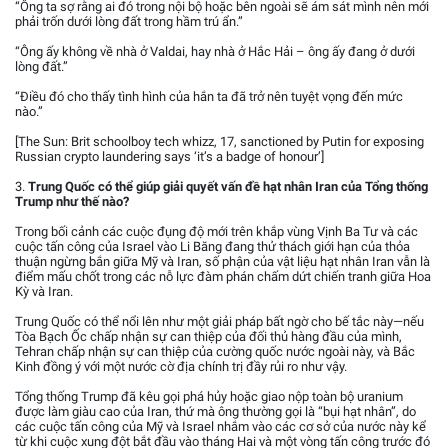
“Ông ta sợ rằng ai đó trong nội bộ hoặc bên ngoài sẽ ám sát mình nên mới
phải trốn dưới lòng đất trong hầm trú ẩn.”
“Ông ấy không về nhà ở Valdai, hay nhà ở Hắc Hải – ông ấy đang ở dưới
lòng đất.”
“Điều đó cho thấy tình hình của hắn ta đã trở nên tuyệt vọng đến mức
nào.”
[The Sun: Brit schoolboy tech whizz, 17, sanctioned by Putin for exposing
Russian crypto laundering says ‘it’s a badge of honour’]
3.
Trung Quốc có thể giúp giải quyết vấn đề hạt nhân Iran của Tổng thống
Trump như thế nào?
Trong bối cảnh các cuộc đụng độ mới trên khắp vùng Vịnh Ba Tư và các
cuộc tấn công của Israel vào Li Băng đang thử thách giới hạn của thỏa
thuận ngừng bắn giữa Mỹ và Iran, số phận của vật liệu hạt nhân Iran vẫn là
điểm mấu chốt trong các nỗ lực đàm phán chấm dứt chiến tranh giữa Hoa
Kỳ và Iran.
Trung Quốc có thể nổi lên như một giải pháp bất ngờ cho bế tắc này—nếu
Tòa Bạch Ốc chấp nhận sự can thiệp của đối thủ hàng đầu của mình,
Tehran chấp nhận sự can thiệp của cường quốc nước ngoài này, và Bắc
Kinh đồng ý với một nước cờ địa chính trị đầy rủi ro như vậy.
Tổng thống Trump đã kêu gọi phá hủy hoặc giao nộp toàn bộ uranium
được làm giàu cao của Iran, thứ mà ông thường gọi là “bụi hạt nhân”, do
các cuộc tấn công của Mỹ và Israel nhắm vào các cơ sở của nước này kể
từ khi cuộc xung đột bắt đầu vào tháng Hai và một vòng tấn công trước đó