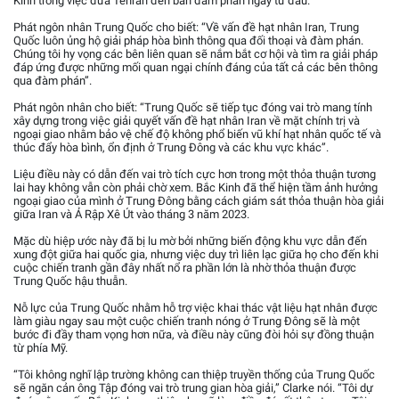
Kinh trong việc đưa Tehran đến bàn đàm phán ngay từ đầu.
Phát ngôn nhân Trung Quốc cho biết: “Về vấn đề hạt nhân Iran, Trung
Quốc luôn ủng hộ giải pháp hòa bình thông qua đối thoại và đàm phán.
Chúng tôi hy vọng các bên liên quan sẽ nắm bắt cơ hội và tìm ra giải pháp
đáp ứng được những mối quan ngại chính đáng của tất cả các bên thông
qua đàm phán”.
Phát ngôn nhân cho biết: “Trung Quốc sẽ tiếp tục đóng vai trò mang tính
xây dựng trong việc giải quyết vấn đề hạt nhân Iran về mặt chính trị và
ngoại giao nhằm bảo vệ chế độ không phổ biến vũ khí hạt nhân quốc tế và
thúc đẩy hòa bình, ổn định ở Trung Đông và các khu vực khác”.
Liệu điều này có dẫn đến vai trò tích cực hơn trong một thỏa thuận tương
lai hay không vẫn còn phải chờ xem. Bắc Kinh đã thể hiện tầm ảnh hưởng
ngoại giao của mình ở Trung Đông bằng cách giám sát thỏa thuận hòa giải
giữa Iran và Ả Rập Xê Út vào tháng 3 năm 2023.
Mặc dù hiệp ước này đã bị lu mờ bởi những biến động khu vực dẫn đến
xung đột giữa hai quốc gia, nhưng việc duy trì liên lạc giữa họ cho đến khi
cuộc chiến tranh gần đây nhất nổ ra phần lớn là nhờ thỏa thuận được
Trung Quốc hậu thuẫn.
Nỗ lực của Trung Quốc nhằm hỗ trợ việc khai thác vật liệu hạt nhân được
làm giàu ngay sau một cuộc chiến tranh nóng ở Trung Đông sẽ là một
bước đi đầy tham vọng hơn nữa, và điều này cũng đòi hỏi sự đồng thuận
từ phía Mỹ.
“Tôi không nghĩ lập trường không can thiệp truyền thống của Trung Quốc
sẽ ngăn cản ông Tập đóng vai trò trung gian hòa giải,” Clarke nói. “Tôi dự