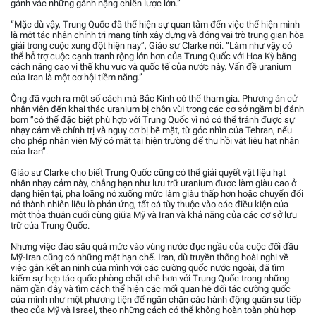
gánh vác những gánh nặng chiến lược lớn.”
“Mặc dù vậy, Trung Quốc đã thể hiện sự quan tâm đến việc thể hiện mình
là một tác nhân chính trị mang tính xây dựng và đóng vai trò trung gian hòa
giải trong cuộc xung đột hiện nay”, Giáo sư Clarke nói. “Làm như vậy có
thể hỗ trợ cuộc cạnh tranh rộng lớn hơn của Trung Quốc với Hoa Kỳ bằng
cách nâng cao vị thế khu vực và quốc tế của nước này. Vấn đề uranium
của Iran là một cơ hội tiềm năng.”
Ông đã vạch ra một số cách mà Bắc Kinh có thể tham gia. Phương án cử
nhân viên đến khai thác uranium bị chôn vùi trong các cơ sở ngầm bị đánh
bom “có thể đặc biệt phù hợp với Trung Quốc vì nó có thể tránh được sự
nhạy cảm về chính trị và nguy cơ bị bẽ mặt, từ góc nhìn của Tehran, nếu
cho phép nhân viên Mỹ có mặt tại hiện trường để thu hồi vật liệu hạt nhân
của Iran”.
Giáo sư Clarke cho biết Trung Quốc cũng có thể giải quyết vật liệu hạt
nhân nhạy cảm này, chẳng hạn như lưu trữ uranium được làm giàu cao ở
dạng hiện tại, pha loãng nó xuống mức làm giàu thấp hơn hoặc chuyển đổi
nó thành nhiên liệu lò phản ứng, tất cả tùy thuộc vào các điều kiện của
một thỏa thuận cuối cùng giữa Mỹ và Iran và khả năng của các cơ sở lưu
trữ của Trung Quốc.
Nhưng việc đào sâu quá mức vào vùng nước đục ngầu của cuộc đối đầu
Mỹ-Iran cũng có những mặt hạn chế. Iran, dù truyền thống hoài nghi về
việc gắn kết an ninh của mình với các cường quốc nước ngoài, đã tìm
kiếm sự hợp tác quốc phòng chặt chẽ hơn với Trung Quốc trong những
năm gần đây và tìm cách thể hiện các mối quan hệ đối tác cường quốc
của mình như một phương tiện để ngăn chặn các hành động quân sự tiếp
theo của Mỹ và Israel, theo những cách có thể không hoàn toàn phù hợp