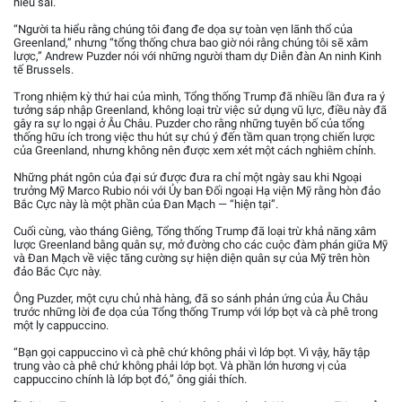
hiểu sai.
“Người ta hiểu rằng chúng tôi đang đe dọa sự toàn vẹn lãnh thổ của
Greenland,” nhưng “tổng thống chưa bao giờ nói rằng chúng tôi sẽ xâm
lược,” Andrew Puzder nói với những người tham dự Diễn đàn An ninh Kinh
tế Brussels.
Trong nhiệm kỳ thứ hai của mình, Tổng thống Trump đã nhiều lần đưa ra ý
tưởng sáp nhập Greenland, không loại trừ việc sử dụng vũ lực, điều này đã
gây ra sự lo ngại ở Âu Châu. Puzder cho rằng những tuyên bố của tổng
thống hữu ích trong việc thu hút sự chú ý đến tầm quan trọng chiến lược
của Greenland, nhưng không nên được xem xét một cách nghiêm chỉnh.
Những phát ngôn của đại sứ được đưa ra chỉ một ngày sau khi Ngoại
trưởng Mỹ Marco Rubio nói với Ủy ban Đối ngoại Hạ viện Mỹ rằng hòn đảo
Bắc Cực này là một phần của Đan Mạch — “hiện tại”.
Cuối cùng, vào tháng Giêng, Tổng thống Trump đã loại trừ khả năng xâm
lược Greenland bằng quân sự, mở đường cho các cuộc đàm phán giữa Mỹ
và Đan Mạch về việc tăng cường sự hiện diện quân sự của Mỹ trên hòn
đảo Bắc Cực này.
Ông Puzder, một cựu chủ nhà hàng, đã so sánh phản ứng của Âu Châu
trước những lời đe dọa của Tổng thống Trump với lớp bọt và cà phê trong
một ly cappuccino.
“Bạn gọi cappuccino vì cà phê chứ không phải vì lớp bọt. Vì vậy, hãy tập
trung vào cà phê chứ không phải lớp bọt. Và phần lớn hương vị của
cappuccino chính là lớp bọt đó,” ông giải thích.