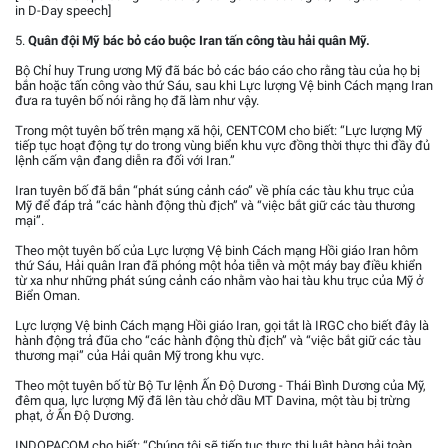
in D-Day speech]
5.
Quân đội Mỹ bác bỏ cáo buộc Iran tấn công tàu hải quân Mỹ.
Bộ Chỉ huy Trung ương Mỹ đã bác bỏ các báo cáo cho rằng tàu của họ bị
bắn hoặc tấn công vào thứ Sáu, sau khi Lực lượng Vệ binh Cách mạng Iran
đưa ra tuyên bố nói rằng họ đã làm như vậy.
Trong một tuyên bố trên mạng xã hội, CENTCOM cho biết: “Lực lượng Mỹ
tiếp tục hoạt động tự do trong vùng biển khu vực đồng thời thực thi đầy đủ
lệnh cấm vận đang diễn ra đối với Iran.”
Iran tuyên bố đã bắn “phát súng cảnh cáo” về phía các tàu khu trục của
Mỹ để đáp trả “các hành động thù địch” và “việc bắt giữ các tàu thương
mại”.
Theo một tuyên bố của Lực lượng Vệ binh Cách mạng Hồi giáo Iran hôm
thứ Sáu, Hải quân Iran đã phóng một hỏa tiễn và một máy bay điều khiển
từ xa như những phát súng cảnh cáo nhằm vào hai tàu khu trục của Mỹ ở
Biển Oman.
Lực lượng Vệ binh Cách mạng Hồi giáo Iran, gọi tắt là IRGC cho biết đây là
hành động trả đũa cho “các hành động thù địch” và “việc bắt giữ các tàu
thương mại” của Hải quân Mỹ trong khu vực.
Theo một tuyên bố từ Bộ Tư lệnh Ấn Độ Dương - Thái Bình Dương của Mỹ,
đêm qua, lực lượng Mỹ đã lên tàu chở dầu MT Davina, một tàu bị trừng
phạt, ở Ấn Độ Dương.
INDOPACOM cho biết: “Chúng tôi sẽ tiếp tục thực thi luật hàng hải toàn