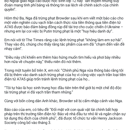
Bộ Ngoại giao Nga cáo buộc học sinh lớp 12 này “lan truyền những suy
đoán mang tính phỉ báng và thông tin sai lệch về chính sách của chính
quyền”.
Hôm thứ Ba, Nga đã trừng phạt Browder sau khi em viết một báo cáo cho
một viện nghiên cứu vạch trần cách thức rửa tiền thông qua tiền điện tử
A7A5 được bảo đảm bằng đồng rúp để tài trợ cho cuộc chiến ở Ukraine –
nhưng em lại coi việc bị Putin trừng phạt là một “huy hiệu danh dự”.
Em nói với tờ The Times rằng các lệnh trừng phạt “không làm em sợ hãi”.
Thay vào đó, chúng cho thấy rằng tác phẩm của em đã “chạm đến vấn đề
nhạy cảm”.
“Điều này chỉ khiến em thêm hào hứng muốn tìm hiểu và phơi bày nhiều
hơn nữa về chuyện này,” thiếu niên đó nói thêm.
Trong một tuyên bố trên X, em nói: “Chính phủ Nga vừa thông báo rằng tôi
đã bị thêm vào danh sách trừng phạt của họ vì công việc vạch trần loại tiền
điện tử A7A5 giúp trốn tránh lệnh trừng phạt của họ…
“Tôi tự hào là học sinh trung học đầu tiên trên thế giới bị một chế độ độc
tài trừng phạt vì đã vạch trần tham nhũng.”
Cùng với bốn công dân Anh khác, Browder sẽ bị cấm nhập cảnh vào Nga.
Báo cáo của em, có tiêu đề “Đối mặt với con quái vật tài chính bất hợp
pháp trên thị trường tiền điện tử: Bảo vệ nhà đầu tư nhỏ lẻ và ngăn chặn sự
lợi dụng thù địch của chính phủ”, đã được tổ chức tư vấn Henry Jackson
Society công bố vào tháng 3.