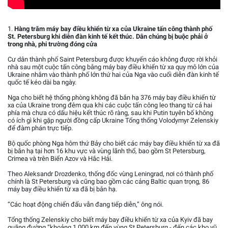
1.
Hàng trăm máy bay điều khiển từ xa của Ukraine tấn công thành phố
St. Petersburg khi diễn đàn kinh tế kết thúc. Dân chúng bị buộc phải ở
trong nhà, phi trường đóng cửa
Cư dân thành phố Saint Petersburg được khuyến cáo không được rời khỏi
nhà sau một cuộc tấn công bằng máy bay điều khiển từ xa quy mô lớn của
Ukraine nhắm vào thành phố lớn thứ hai của Nga vào cuối diễn đàn kinh tế
quốc tế kéo dài ba ngày.
Nga cho biết hệ thống phòng không đã bắn hạ 376 máy bay điều khiển từ
xa của Ukraine trong đêm qua khi các cuộc tấn công leo thang từ cả hai
phía mà chưa có dấu hiệu kết thúc rõ ràng, sau khi Putin tuyên bố không
có ích gì khi gặp người đồng cấp Ukraine Tổng thống Volodymyr Zelenskiy
để đàm phán trực tiếp.
Bộ quốc phòng Nga hôm thứ Bảy cho biết các máy bay điều khiển từ xa đã
bị bắn hạ tại hơn 16 khu vực và vùng lãnh thổ, bao gồm St Petersburg,
Crimea và trên Biển Azov và Hắc Hải.
Theo Aleksandr Drozdenko, thống đốc vùng Leningrad, nơi có thành phố
chính là St Petersburg và cũng bao gồm các cảng Baltic quan trọng, 86
máy bay điều khiển từ xa đã bị bắn hạ.
“Các hoạt động chiến đấu vẫn đang tiếp diễn,” ông nói.
Tổng thống Zelenskiy cho biết máy bay điều khiển từ xa của Kyiv đã bay
quãng đường “khoảng 1.000 km đến vùng St Petersburg - đến các kho vũ