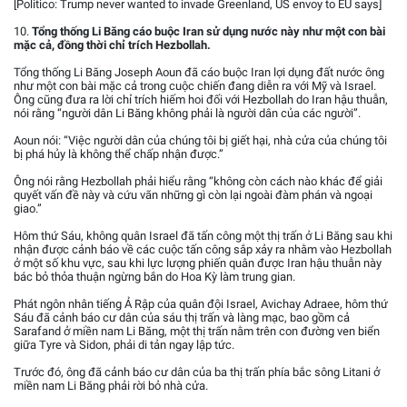
[Politico: Trump never wanted to invade Greenland, US envoy to EU says]
10.
Tổng thống Li Băng cáo buộc Iran sử dụng nước này như một con bài
mặc cả, đồng thời chỉ trích Hezbollah.
Tổng thống Li Băng Joseph Aoun đã cáo buộc Iran lợi dụng đất nước ông
như một con bài mặc cả trong cuộc chiến đang diễn ra với Mỹ và Israel.
Ông cũng đưa ra lời chỉ trích hiếm hoi đối với Hezbollah do Iran hậu thuẫn,
nói rằng “người dân Li Băng không phải là người dân của các người”.
Aoun nói: “Việc người dân của chúng tôi bị giết hại, nhà cửa của chúng tôi
bị phá hủy là không thể chấp nhận được.”
Ông nói rằng Hezbollah phải hiểu rằng “không còn cách nào khác để giải
quyết vấn đề này và cứu vãn những gì còn lại ngoài đàm phán và ngoại
giao.”
Hôm thứ Sáu, không quân Israel đã tấn công một thị trấn ở Li Băng sau khi
nhận được cảnh báo về các cuộc tấn công sắp xảy ra nhằm vào Hezbollah
ở một số khu vực, sau khi lực lượng phiến quân được Iran hậu thuẫn này
bác bỏ thỏa thuận ngừng bắn do Hoa Kỳ làm trung gian.
Phát ngôn nhân tiếng Ả Rập của quân đội Israel, Avichay Adraee, hôm thứ
Sáu đã cảnh báo cư dân của sáu thị trấn và làng mạc, bao gồm cả
Sarafand ở miền nam Li Băng, một thị trấn nằm trên con đường ven biển
giữa Tyre và Sidon, phải di tản ngay lập tức.
Trước đó, ông đã cảnh báo cư dân của ba thị trấn phía bắc sông Litani ở
miền nam Li Băng phải rời bỏ nhà cửa.