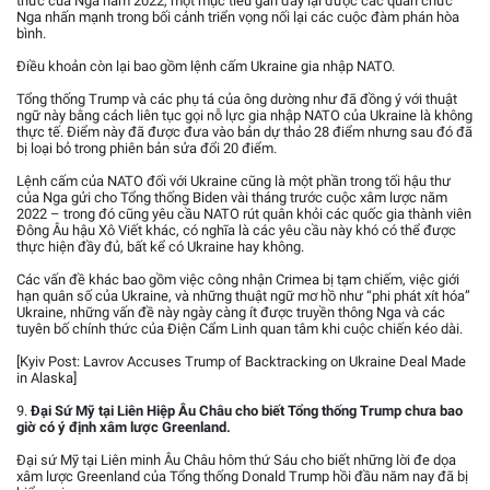
thức của Nga năm 2022, một mục tiêu gần đây lại được các quan chức
Nga nhấn mạnh trong bối cảnh triển vọng nối lại các cuộc đàm phán hòa
bình.
Điều khoản còn lại bao gồm lệnh cấm Ukraine gia nhập NATO.
Tổng thống Trump và các phụ tá của ông dường như đã đồng ý với thuật
ngữ này bằng cách liên tục gọi nỗ lực gia nhập NATO của Ukraine là không
thực tế. Điểm này đã được đưa vào bản dự thảo 28 điểm nhưng sau đó đã
bị loại bỏ trong phiên bản sửa đổi 20 điểm.
Lệnh cấm của NATO đối với Ukraine cũng là một phần trong tối hậu thư
của Nga gửi cho Tổng thống Biden vài tháng trước cuộc xâm lược năm
2022 – trong đó cũng yêu cầu NATO rút quân khỏi các quốc gia thành viên
Đông Âu hậu Xô Viết khác, có nghĩa là các yêu cầu này khó có thể được
thực hiện đầy đủ, bất kể có Ukraine hay không.
Các vấn đề khác bao gồm việc công nhận Crimea bị tạm chiếm, việc giới
hạn quân số của Ukraine, và những thuật ngữ mơ hồ như “phi phát xít hóa”
Ukraine, những vấn đề này ngày càng ít được truyền thông Nga và các
tuyên bố chính thức của Điện Cẩm Linh quan tâm khi cuộc chiến kéo dài.
[Kyiv Post: Lavrov Accuses Trump of Backtracking on Ukraine Deal Made
in Alaska]
9.
Đại Sứ Mỹ tại Liên Hiệp Âu Châu cho biết Tổng thống Trump chưa bao
giờ có ý định xâm lược Greenland.
Đại sứ Mỹ tại Liên minh Âu Châu hôm thứ Sáu cho biết những lời đe dọa
xâm lược Greenland của Tổng thống Donald Trump hồi đầu năm nay đã bị