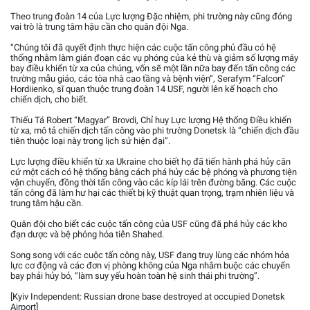
Theo trung đoàn 14 của Lực lượng Đặc nhiệm, phi trường này cũng đóng
vai trò là trung tâm hậu cần cho quân đội Nga.
“Chúng tôi đã quyết định thực hiện các cuộc tấn công phủ đầu có hệ
thống nhằm làm gián đoạn các vụ phóng của kẻ thù và giảm số lượng máy
bay điều khiển từ xa của chúng, vốn sẽ một lần nữa bay đến tấn công các
trường mẫu giáo, các tòa nhà cao tầng và bệnh viện”, Serafym “Falcon”
Hordiienko, sĩ quan thuộc trung đoàn 14 USF, người lên kế hoạch cho
chiến dịch, cho biết.
Thiếu Tá Robert “Magyar” Brovdi, Chỉ huy Lực lượng Hệ thống Điều khiển
từ xa, mô tả chiến dịch tấn công vào phi trường Donetsk là “chiến dịch đầu
tiên thuộc loại này trong lịch sử hiện đại”.
Lực lượng điều khiển từ xa Ukraine cho biết họ đã tiến hành phá hủy căn
cứ một cách có hệ thống bằng cách phá hủy các bệ phóng và phương tiện
vận chuyển, đồng thời tấn công vào các kíp lái trên đường băng. Các cuộc
tấn công đã làm hư hại các thiết bị kỹ thuật quan trọng, trạm nhiên liệu và
trung tâm hậu cần.
Quân đội cho biết các cuộc tấn công của USF cũng đã phá hủy các kho
đạn dược và bệ phóng hỏa tiễn Shahed.
Song song với các cuộc tấn công này, USF đang truy lùng các nhóm hỏa
lực cơ động và các đơn vị phòng không của Nga nhằm buộc các chuyến
bay phải hủy bỏ, “làm suy yếu hoàn toàn hệ sinh thái phi trường”.
[Kyiv Independent: Russian drone base destroyed at occupied Donetsk
Airport]