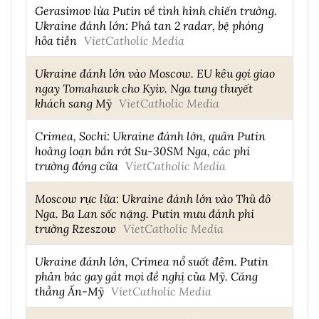
Gerasimov lừa Putin về tình hình chiến trường.
Ukraine đánh lớn: Phá tan 2 radar, bệ phóng
hỏa tiễn
VietCatholic Media
Ukraine đánh lớn vào Moscow. EU kêu gọi giao
ngay Tomahawk cho Kyiv. Nga tung thuyết
khách sang Mỹ
VietCatholic Media
Crimea, Sochi: Ukraine đánh lớn, quân Putin
hoảng loạn bắn rớt Su-30SM Nga, các phi
trường đóng cửa
VietCatholic Media
Moscow rực lửa: Ukraine đánh lớn vào Thủ đô
Nga. Ba Lan sốc nặng. Putin mưu đánh phi
trường Rzeszow
VietCatholic Media
Ukraine đánh lớn, Crimea nổ suốt đêm. Putin
phản bác gay gắt mọi đề nghị của Mỹ. Căng
thẳng Ấn-Mỹ
VietCatholic Media