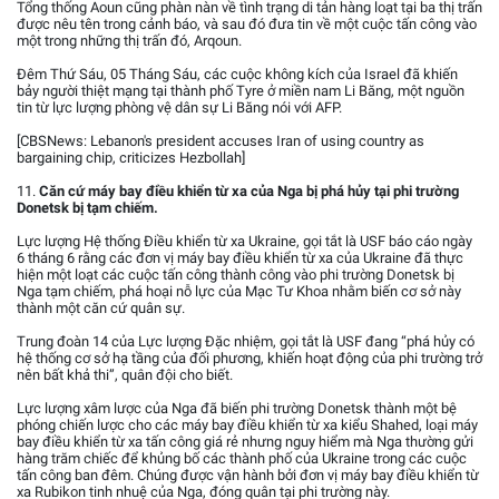
Tổng thống Aoun cũng phàn nàn về tình trạng di tản hàng loạt tại ba thị trấn
được nêu tên trong cảnh báo, và sau đó đưa tin về một cuộc tấn công vào
một trong những thị trấn đó, Arqoun.
Đêm Thứ Sáu, 05 Tháng Sáu, các cuộc không kích của Israel đã khiến
bảy người thiệt mạng tại thành phố Tyre ở miền nam Li Băng, một nguồn
tin từ lực lượng phòng vệ dân sự Li Băng nói với AFP.
[CBSNews: Lebanon's president accuses Iran of using country as
bargaining chip, criticizes Hezbollah]
11.
Căn cứ máy bay điều khiển từ xa của Nga bị phá hủy tại phi trường
Donetsk bị tạm chiếm.
Lực lượng Hệ thống Điều khiển từ xa Ukraine, gọi tắt là USF báo cáo ngày
6 tháng 6 rằng các đơn vị máy bay điều khiển từ xa của Ukraine đã thực
hiện một loạt các cuộc tấn công thành công vào phi trường Donetsk bị
Nga tạm chiếm, phá hoại nỗ lực của Mạc Tư Khoa nhằm biến cơ sở này
thành một căn cứ quân sự.
Trung đoàn 14 của Lực lượng Đặc nhiệm, gọi tắt là USF đang “phá hủy có
hệ thống cơ sở hạ tầng của đối phương, khiến hoạt động của phi trường trở
nên bất khả thi”, quân đội cho biết.
Lực lượng xâm lược của Nga đã biến phi trường Donetsk thành một bệ
phóng chiến lược cho các máy bay điều khiển từ xa kiểu Shahed, loại máy
bay điều khiển từ xa tấn công giá rẻ nhưng nguy hiểm mà Nga thường gửi
hàng trăm chiếc để khủng bố các thành phố của Ukraine trong các cuộc
tấn công ban đêm. Chúng được vận hành bởi đơn vị máy bay điều khiển từ
xa Rubikon tinh nhuệ của Nga, đóng quân tại phi trường này.