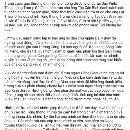
Trong cuộc gặp thượng đỉnh song phương được tổ chức tại Bắc Kinh,
Tổng thống Trump đã đích thân trao cho ông Tập Cận Bình danh sách các
tù nhân chính trị và tôn giáo, đồng thời thúc giục việc trả tự do cho ông Lai.
Theo lời kể của chính Tổng thống Trump khi trở về, ông Tập Cận Bình mô
tả vấn đề này là “đặc biệt khó khăn” và không đưa ra bất kỳ triển vọng ân
xá nào. Sau đó, Tổng thống Trump nói với các phóng viên: “Tôi không lạc
quan”.
Jimmy Lai, người sáng lập tờ báo ủng hộ dân chủ Apple Daily (nay đã
ngừng hoạt động), đã bị kết án 20 năm tù vào tháng 2 năm 2026 theo luật
an ninh quốc gia của Hương Cảng. Là một người cải đạo sang Công Giáo
nổi tiếng, ông đã trải qua hơn 5 năm bị giam giữ, phần lớn thời gian trong
tình trạng biệt giam. Con gái ông, Claire Lai, đã nhiều lần cảm ơn chính
quyền Trump về những nỗ lực của họ, đồng thời cảnh báo rằng sức khỏe
của cha cô đang xấu đi nhanh chóng.
Vụ việc đã trở thành tâm điểm chú ý của người Công Giáo và những người
ủng hộ nhân quyền trên toàn thế giới. Việc ông Lai kiên định bảo vệ tự do
báo chí và công khai đức tin Công Giáo của mình đã biến ông thành biểu
tượng của sự phản kháng chống lại sự kiểm soát ngày càng chặt chẽ của
Bắc Kinh đối với Hương Cảng. Ông phải đối mặt với các cáo buộc liên quan
đến sự ủng hộ của mình đối với các cuộc biểu tình ủng hộ dân chủ năm
2019, mà Bắc Kinh coi là hành động lật đổ được nước ngoài hậu thuẫn.
Những nỗ lực của Mỹ nhằm giúp đỡ ông Lai đã được duy trì và thu hút sự
chú ý cao độ. Tổng thống Trump đã cam kết trong chiến dịch tranh cử và
những tháng đầu nhiệm kỳ thứ hai của mình sẽ thúc đẩy việc trả tự do cho
ông Lai. Các nhân vật cao cấp trong chính quyền, bao gồm cả Ngoại
trưởng Marco Rubio, đã liên tục nêu vấn đề này. Các nhà lập pháp lưỡng
đảng và các nhóm như CatholicVote đã kêu gọi hành động mạnh mẽ hơn,