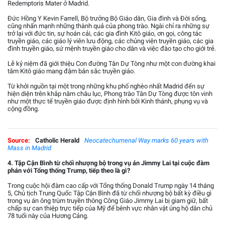
Redemptoris Mater ở Madrid.
Đức Hồng Y Kevin Farrell, Bộ trưởng Bộ Giáo dân, Gia đình và Đời sống,
cũng nhấn mạnh những thành quả của phong trào. Ngài chỉ ra những sự
trở lại với đức tin, sự hoán cải, các gia đình Kitô giáo, ơn gọi, công tác
truyền giáo, các giáo lý viên lưu động, các chủng viện truyền giáo, các gia
đình truyền giáo, sứ mệnh truyền giáo cho dân và việc đào tạo cho giới trẻ.
Lễ kỷ niệm đã giới thiệu Con đường Tân Dự Tòng như một con đường khai
tâm Kitô giáo mang đậm bản sắc truyền giáo.
Từ khởi nguồn tại một trong những khu phố nghèo nhất Madrid đến sự
hiện diện trên khắp năm châu lục, Phong trào Tân Dự Tòng được tôn vinh
như một thực tế truyền giáo được định hình bởi Kinh thánh, phụng vụ và
cộng đồng.
Source:
Catholic Herald
Neocatechumenal Way marks 60 years with
Mass in Madrid
4. Tập Cận Bình từ chối nhượng bộ trong vụ án Jimmy Lai tại cuộc đàm
phán với Tổng thống Trump, tiếp theo là gì?
Trong cuộc hội đàm cao cấp với Tổng thống Donald Trump ngày 14 tháng
5, Chủ tịch Trung Quốc Tập Cận Bình đã từ chối nhượng bộ bất kỳ điều gì
trong vụ án ông trùm truyền thông Công Giáo Jimmy Lai bị giam giữ, bất
chấp sự can thiệp trực tiếp của Mỹ để bênh vực nhân vật ủng hộ dân chủ
78 tuổi này của Hương Cảng.