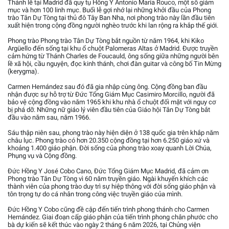
Thánh lễ tại Madrid đã quy tụ Hồng Y Antonio María Rouco, một số giám
mục và hơn 100 linh mục. Buổi lễ gợi nhớ lại những khởi đầu của Phong
trào Tân Dự Tòng tại thủ đô Tây Ban Nha, nơi phong trào này lần đầu tiên
xuất hiện trong cộng đồng người nghèo trước khi lan rộng ra khắp thế giới.
Phong trào Phong trào Tân Dự Tòng bắt nguồn từ năm 1964, khi Kiko
Argüello đến sống tại khu ổ chuột Palomeras Altas ở Madrid. Được truyền
cảm hứng từ Thánh Charles de Foucauld, ông sống giữa những người bên
lề xã hội, cầu nguyện, đọc kinh thánh, chơi đàn guitar và công bố Tin Mừng
(kerygma).
Carmen Hernández sau đó đã gia nhập cùng ông. Cộng đồng ban đầu
nhận được sự hỗ trợ từ Đức Tổng Giám Mục Casimiro Morcillo, người đã
bảo vệ cộng đồng vào năm 1965 khi khu nhà ổ chuột đối mặt với nguy cơ
bị phá dỡ. Những nữ giáo lý viên đầu tiên của Giáo hội Tân Dự Tòng bắt
đầu vào năm sau, năm 1966.
Sáu thập niên sau, phong trào này hiện diện ở 138 quốc gia trên khắp năm
châu lục. Phong trào có hơn 20.350 cộng đồng tại hơn 6.250 giáo xứ và
khoảng 1.400 giáo phận. Đời sống của phong trào xoay quanh Lời Chúa,
Phụng vụ và Cộng đồng.
Đức Hồng Y José Cobo Cano, Đức Tổng Giám Mục Madrid, đã cảm ơn
Phong trào Tân Dự Tòng vì 60 năm truyền giáo. Ngài khuyến khích các
thành viên của phong trào duy trì sự hiệp thông với đời sống giáo phận và
tôn trọng tự do cá nhân trong công việc truyền giáo của mình.
Đức Hồng Y Cobo cũng đề cập đến tiến trình phong thánh cho Carmen
Hernández. Giai đoạn cấp giáo phận của tiến trình phong chân phước cho
bà dự kiến sẽ kết thúc vào ngày 2 tháng 6 năm 2026, tại Chủng viện