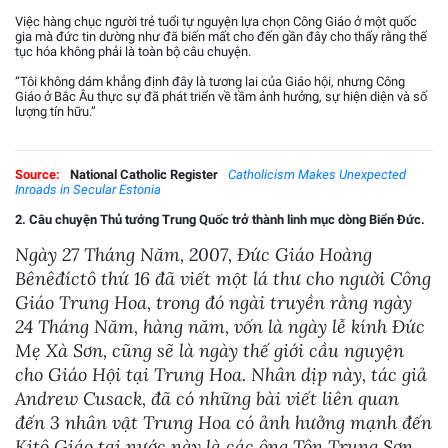
Việc hàng chục người trẻ tuổi tự nguyện lựa chọn Công Giáo ở một quốc
gia mà đức tin dường như đã biến mất cho đến gần đây cho thấy rằng thế
tục hóa không phải là toàn bộ câu chuyện.
“Tôi không dám khẳng định đây là tương lai của Giáo hội, nhưng Công
Giáo ở Bắc Âu thực sự đã phát triển về tầm ảnh hưởng, sự hiện diện và số
lượng tín hữu.”
Source:
National Catholic Register
Catholicism Makes Unexpected
Inroads in Secular Estonia
2. Câu chuyện Thủ tướng Trung Quốc trở thành linh mục dòng Biển Đức.
Ngày 27 Tháng Năm, 2007, Đức Giáo Hoàng
Bênêđíctô thứ 16 đã viết một lá thư cho người Công
Giáo Trung Hoa, trong đó ngài truyền rằng ngày
24 Tháng Năm, hàng năm, vốn là ngày lễ kính Đức
Mẹ Xà Sơn, cũng sẽ là ngày thế giới cầu nguyện
cho Giáo Hội tại Trung Hoa. Nhân dịp này, tác giả
Andrew Cusack, đã có những bài viết liên quan
đến 3 nhân vật Trung Hoa có ảnh hưởng mạnh đến
Kitô Giáo tại nước này là các ông Tôn Trung Sơn