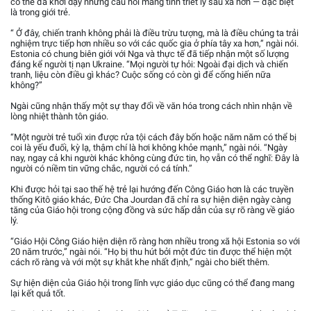
có thể đã khơi dậy những câu hỏi mang tính triết lý sâu xa hơn — đặc biệt
là trong giới trẻ.
“ Ở đây, chiến tranh không phải là điều trừu tượng, mà là điều chúng ta trải
nghiệm trực tiếp hơn nhiều so với các quốc gia ở phía tây xa hơn,” ngài nói.
Estonia có chung biên giới với Nga và thực tế đã tiếp nhận một số lượng
đáng kể người tị nạn Ukraine. “Mọi người tự hỏi: Ngoài đại dịch và chiến
tranh, liệu còn điều gì khác? Cuộc sống có còn gì để cống hiến nữa
không?”
Ngài cũng nhận thấy một sự thay đổi về văn hóa trong cách nhìn nhận về
lòng nhiệt thành tôn giáo.
“Một người trẻ tuổi xin được rửa tội cách đây bốn hoặc năm năm có thể bị
coi là yếu đuối, kỳ lạ, thậm chí là hơi không khỏe mạnh,” ngài nói. “Ngày
nay, ngay cả khi người khác không cùng đức tin, họ vẫn có thể nghĩ: Đây là
người có niềm tin vững chắc, người có cá tính.”
Khi được hỏi tại sao thế hệ trẻ lại hướng đến Công Giáo hơn là các truyền
thống Kitô giáo khác, Đức Cha Jourdan đã chỉ ra sự hiện diện ngày càng
tăng của Giáo hội trong cộng đồng và sức hấp dẫn của sự rõ ràng về giáo
lý.
“Giáo Hội Công Giáo hiện diện rõ ràng hơn nhiều trong xã hội Estonia so với
20 năm trước,” ngài nói. “Họ bị thu hút bởi một đức tin được thể hiện một
cách rõ ràng và với một sự khắt khe nhất định,” ngài cho biết thêm.
Sự hiện diện của Giáo hội trong lĩnh vực giáo dục cũng có thể đang mang
lại kết quả tốt.