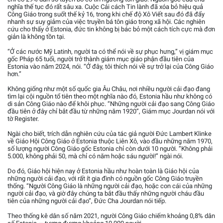
nghĩa thế tục đó rất sâu xa. Cuộc Cải cách Tin lành đã xóa bỏ hiệu quả
Công Giáo trong suốt thế kỷ 16, trong khi chế độ Xô Viết sau đó đã đẩy
nhanh sự suy giảm của việc truyền bá tôn giáo trong xã hội. Các nghiên
cứu cho thấy ở Estonia, đức tin không bị bác bỏ một cách tích cực mà đơn
giản là không tồn tại.
“Ở các nước Mỹ Latinh, người ta có thể nói về sự phục hưng,” vị giám mục
gốc Pháp 65 tuổi, người trở thành giám mục giáo phận đầu tiên của
Estonia vào năm 2024, nói. “Ở đây, tôi thích nói về sự trở lại của Công Giáo
hơn.”
Không giống như một số quốc gia Âu Châu, nơi nhiều người cải đạo đang
tìm lại cội nguồn tổ tiên theo một nghĩa nào đó, Estonia hầu như không có
di sản Công Giáo nào để khôi phục. “Những người cải đạo sang Công Giáo
đầu tiên ở đây chỉ bắt đầu từ những năm 1920”, Giám mục Jourdan nói với
tờ Register.
Ngài cho biết, trích dẫn nghiên cứu của tác giả người Đức Lambert Klinke
về Giáo Hội Công Giáo ở Estonia thuộc Liên Xô, vào đầu những năm 1970,
số lượng người Công Giáo gốc Estonia chỉ còn dưới 10 người. “Không phải
5.000, không phải 50, mà chỉ có năm hoặc sáu người!” ngài nói.
Do đó, Giáo hội hiện nay ở Estonia hầu như hoàn toàn là Giáo hội của
những người cải đạo, với rất ít gia đình có nguồn gốc Công Giáo truyền
thống. “Người Công Giáo là những người cải đạo, hoặc con cái của những
người cải đạo, và giờ đây chúng ta bắt đầu thấy những người cháu đầu
tiên của những người cải đạo”, Đức Cha Jourdan nói tiếp.
Theo thống kê dân số năm 2021, người Công Giáo chiếm khoảng 0,8% dân