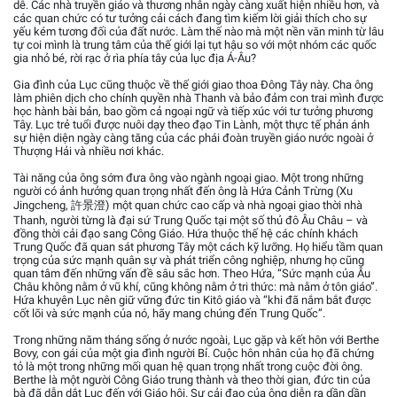
dễ. Các nhà truyền giáo và thương nhân ngày càng xuất hiện nhiều hơn, và
các quan chức có tư tưởng cải cách đang tìm kiếm lời giải thích cho sự
yếu kém tương đối của đất nước. Làm thế nào mà một nền văn minh từ lâu
tự coi mình là trung tâm của thế giới lại tụt hậu so với một nhóm các quốc
gia nhỏ bé, rời rạc ở rìa phía tây của lục địa Á-Âu?
Gia đình của Lục cũng thuộc về thế giới giao thoa Đông Tây này. Cha ông
làm phiên dịch cho chính quyền nhà Thanh và bảo đảm con trai mình được
học hành bài bản, bao gồm cả ngoại ngữ và tiếp xúc với tư tưởng phương
Tây. Lục trẻ tuổi được nuôi dạy theo đạo Tin Lành, một thực tế phản ánh
sự hiện diện ngày càng tăng của các phái đoàn truyền giáo nước ngoài ở
Thượng Hải và nhiều nơi khác.
Tài năng của ông sớm đưa ông vào ngành ngoại giao. Một trong những
người có ảnh hưởng quan trọng nhất đến ông là Hứa Cảnh Trừng (Xu
Jingcheng, 許景澄) một quan chức cao cấp và nhà ngoại giao thời nhà
Thanh, người từng là đại sứ Trung Quốc tại một số thủ đô Âu Châu – và
đồng thời cải đạo sang Công Giáo. Hứa thuộc thế hệ các chính khách
Trung Quốc đã quan sát phương Tây một cách kỹ lưỡng. Họ hiểu tầm quan
trọng của sức mạnh quân sự và phát triển công nghiệp, nhưng họ cũng
quan tâm đến những vấn đề sâu sắc hơn. Theo Hứa, “Sức mạnh của Âu
Châu không nằm ở vũ khí, cũng không nằm ở tri thức: mà nằm ở tôn giáo”.
Hứa khuyên Lục nên giữ vững đức tin Kitô giáo và “khi đã nắm bắt được
cốt lõi và sức mạnh của nó, hãy mang chúng đến Trung Quốc”.
Trong những năm tháng sống ở nước ngoài, Lục gặp và kết hôn với Berthe
Bovy, con gái của một gia đình người Bỉ. Cuộc hôn nhân của họ đã chứng
tỏ là một trong những mối quan hệ quan trọng nhất trong cuộc đời ông.
Berthe là một người Công Giáo trung thành và theo thời gian, đức tin của
bà đã dẫn dắt Lục đến với Giáo hội. Sự cải đạo của ông diễn ra dần dần