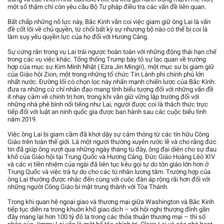
một số thậm chí còn yêu cầu Bộ Tư pháp điều tra các vấn đề liên quan.
Bất chấp những nỗ lực này, Bắc Kinh vẫn coi việc giam giữ ông Lai là vấn
đề cốt lõi về chủ quyền, từ chối bất kỳ sự nhượng bộ nào có thể bị coi là
làm suy yếu quyền lực của họ đối với Hương Cảng.
Sự cứng rắn trong vụ Lai trái ngược hoàn toàn với những động thái hạn chế
trong các vụ việc khác. Tổng thống Trump bày tỏ sự lạc quan về trường
hợp của mục sư Kim Minh Nhật ( Ezra Jin Mingri), một mục sư bị giam giữ
của Giáo hội Zion, một trong những tổ chức Tin Lành phi chính phủ lớn
nhất nước. Đường lối có chọn lọc này nhấn mạnh chiến lược của Bắc Kinh:
đưa ra những cử chỉ nhân đạo mang tính biểu tượng đối với những vấn đề
ít nhạy cảm về chính trị hơn, trong khi vẫn giữ vững lập trường đối với
những nhà phê bình nổi tiếng như Lai, người được coi là thách thức trực
tiếp đối với luật an ninh quốc gia được ban hành sau các cuộc biểu tình
năm 2019.
Việc ông Lai bị giam cầm đã khơi dậy sự cảm thông từ các tín hữu Công
Giáo trên toàn thế giới. Là một người thường xuyên rước lễ và cho rằng đức
tin đã giúp ông vượt qua những ngày tháng tù đày, ông đại diện cho sự đau
khổ của Giáo hội tại Trung Quốc và Hương Cảng. Đức Giáo Hoàng Lêô XIV
và các vị tiền nhiệm của ngài đã liên tục kêu gọi tự do tôn giáo lớn hơn ở
Trung Quốc và việc trả tự do cho các tù nhân lương tâm. Trường hợp của
ông Lai thường được nhắc đến cùng với cuộc đàn áp rộng rãi hơn đối với
những người Công Giáo bí mật trung thành với Tòa Thánh.
Trong khi quan hệ ngoại giao và thương mại giữa Washington và Bắc Kinh
tiếp tục diễn ra trong khuôn khổ giao dịch – với hội nghị thượng đỉnh gần
đây mang lại hơn 100 tỷ đô la trong các thỏa thuận thương mại – thì số