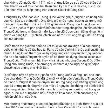
chứ không đột ngột. Năm 1911, năm chứng kiến sự sụp đổ của triều đại
nhà Thanh và kết thúc hơn hai thiên niên kỷ cai trị của đế chế, Lục được
đón nhận vào sự hiệp thông trọn vẹn với Giáo Hội Công Giáo.
Trong thời kỳ hỗn loạn của Trung Quốc và thế giới, sự nghiệp chính trị của
Lục vẫn tiếp tục thăng tiến. Ông từng giữ chức ngoại trưởng và, trong một
thời gian ngắn, thậm chí là thủ tướng của nước Cộng hòa Trung Hoa non
trẻ. Giữa sự chia rẽ phe phái và bất ổn đặc trưng cho phần lớn nền chính trị
Trung Quốc trong những năm đó, Lục vẫn giữ được danh tiếng về sự liêm
chính và năng lực. Tuy nhiên, chính vào năm 1919, ông đã ghi dấu ấn trong
lịch sử dân tộc.
Chiến tranh thế giới thứ nhất đã kết thúc và các đại diện của các cường
quốc chiến thắng đã tập hợp tại Paris để xác định hình thức giải quyết hậu
chiến. Trung Quốc tham gia với hy vọng rằng các nguyên tắc tự quyết dân
tộc do các nước Đồng minh tuyên bố sẽ được áp dụng cho cả lợi ích của
Trung Quốc. Thật nhục nhã, thay vì trả lại các nhượng địa của Đức ở Sơn
Đông cho Trung Quốc, các cường quốc tham dự hội nghị đã quyết định
chuyển giao chúng cho Nhật Bản.
Quyết định này đã gây ra sự phẫn nộ ở Trung Quốc và ông Lục, nhà lãnh
đạo phái đoàn Trung Quốc, đã từ chối ký Hiệp ước Versailles. Trung Quốc
có ít ảnh hưởng và ít bạn bè quyền lực, nhưng bằng việc không ký kết, ông
Lục đã chứng minh rằng vẫn còn một số nguyên tắc không thể đánh đổi vì
lợi ích ngoại giao. Điều này đã mang lại cho ông sự ngưỡng mộ trong và
ngoài nước. Nó cũng đánh dấu, ở một số khía cạnh, đỉnh cao trong sự
nghiệp chính trị của ông.
Một chương khác trong cuộc đời ông bắt đầu bằng bi kịch. Berthe qua đời
năm 1926 sau hơn ba thập niên chung sống. Cái chết của bà ảnh hưởng