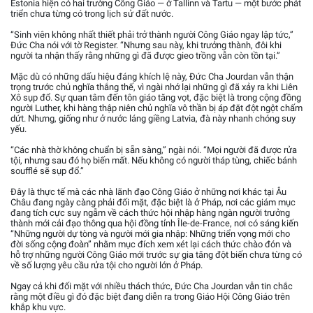
Estonia hiện có hai trường Công Giáo — ở Tallinn và Tartu — một bước phát
triển chưa từng có trong lịch sử đất nước.
“Sinh viên không nhất thiết phải trở thành người Công Giáo ngay lập tức,”
Đức Cha nói với tờ Register. “Nhưng sau này, khi trưởng thành, đôi khi
người ta nhận thấy rằng những gì đã được gieo trồng vẫn còn tồn tại.”
Mặc dù có những dấu hiệu đáng khích lệ này, Đức Cha Jourdan vẫn thận
trọng trước chủ nghĩa thắng thế, vì ngài nhớ lại những gì đã xảy ra khi Liên
Xô sụp đổ. Sự quan tâm đến tôn giáo tăng vọt, đặc biệt là trong cộng đồng
người Luther, khi hàng thập niên chủ nghĩa vô thần bị áp đặt đột ngột chấm
dứt. Nhưng, giống như ở nước láng giềng Latvia, đà này nhanh chóng suy
yếu.
“Các nhà thờ không chuẩn bị sẵn sàng,” ngài nói. “Mọi người đã được rửa
tội, nhưng sau đó họ biến mất. Nếu không có người tháp tùng, chiếc bánh
soufflé sẽ sụp đổ.”
Đây là thực tế mà các nhà lãnh đạo Công Giáo ở những nơi khác tại Âu
Châu đang ngày càng phải đối mặt, đặc biệt là ở Pháp, nơi các giám mục
đang tích cực suy ngẫm về cách thức hội nhập hàng ngàn người trưởng
thành mới cải đạo thông qua hội đồng tỉnh Île-de-France, nơi có sáng kiến
“Những người dự tòng và người mới gia nhập: Những triển vọng mới cho
đời sống cộng đoàn” nhằm mục đích xem xét lại cách thức chào đón và
hỗ trợ những người Công Giáo mới trước sự gia tăng đột biến chưa từng có
về số lượng yêu cầu rửa tội cho người lớn ở Pháp.
Ngay cả khi đối mặt với nhiều thách thức, Đức Cha Jourdan vẫn tin chắc
rằng một điều gì đó đặc biệt đang diễn ra trong Giáo Hội Công Giáo trên
khắp khu vực.