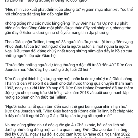
số Estonia — tương đương khoảng 10.000 người.
“Nếu nhìn vào xuất phát điểm của chúng ta,” vị giám mục nhận xét, “có thể
nói chúng ta đã tăng lên gấp ngàn lần.”
Không giống như các nước láng giềng Thụy Điển hay Na Uy, nơi sự phát
triển của đạo Công Giáo một phần được thúc đẩy bởi nhập cư, phong trào
gần đây ở Estonia dường như chủ yếu mang tính địa phương.
Theo Giáo phận Tallinn, trong số 33 người lớn được rửa tội trong đêm vọng
Phục Sinh, tất cả trừ một người đều là người Estonia; một người là người
Nga. Điều thay đổi đáng chú ý nhất trong những năm gần đây là hồ sơ của
những người tiếp cận Giáo hội.
“Trước đây, những người dự tòng thường ở độ tuổi từ 30 đến 40,” Đức Cha
Jourdan nói. “Giờ đây, họ thường ở độ tuổi 20 hơn.”
Đức Cha giải thích hiện tượng này một phần là do sự chú ý mà Giáo hoàng
Thánh Gioan Phaolô II đã dành cho đất nước thông qua chuyến thăm năm
1993, ngay sau khi Liên Xô sụp đổ. Đức Giáo Hoàng Phanxicô đã tạo thêm
động lực cho phong trào khi trở lại vào năm 2018 và cuối cùng thành lập
một giáo phận chính thức tại Tallinn.
“Người Estonia rất quan tâm đến cách thế giới bên ngoài nhìn nhận họ,”
Đức Cha Jourdan nói. “Việc Giáo hoàng từ Rôma đến Tallinn, bất chấp việc
ở đây có rất ít người Công Giáo, đã tạo ấn tượng rất mạnh mẽ.”
Nhưng cũng giống như ở các quốc gia Âu Châu khác, bối cảnh lịch sử
dường như cũng đóng một vai trò quan trọng. Đức Cha Jourdan tin rằng
thời kỳ COVID, ngay sau đó là cuộc xâm lược Ukraine của Nga năm 2022,