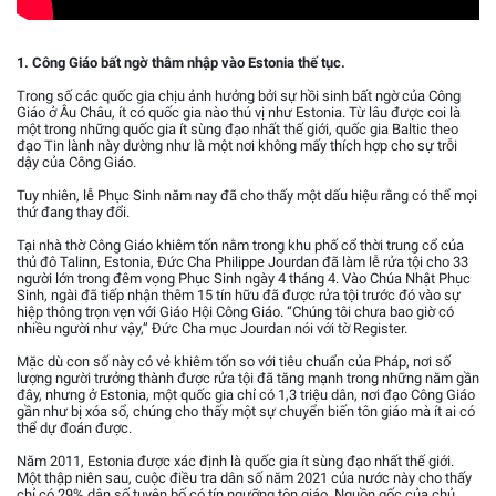
1. Công Giáo bất ngờ thâm nhập vào Estonia thế tục.
Trong số các quốc gia chịu ảnh hưởng bởi sự hồi sinh bất ngờ của Công
Giáo ở Âu Châu, ít có quốc gia nào thú vị như Estonia. Từ lâu được coi là
một trong những quốc gia ít sùng đạo nhất thế giới, quốc gia Baltic theo
đạo Tin lành này dường như là một nơi không mấy thích hợp cho sự trỗi
dậy của Công Giáo.
Tuy nhiên, lễ Phục Sinh năm nay đã cho thấy một dấu hiệu rằng có thể mọi
thứ đang thay đổi.
Tại nhà thờ Công Giáo khiêm tốn nằm trong khu phố cổ thời trung cổ của
thủ đô Talinn, Estonia, Đức Cha Philippe Jourdan đã làm lễ rửa tội cho 33
người lớn trong đêm vọng Phục Sinh ngày 4 tháng 4. Vào Chúa Nhật Phục
Sinh, ngài đã tiếp nhận thêm 15 tín hữu đã được rửa tội trước đó vào sự
hiệp thông trọn vẹn với Giáo Hội Công Giáo. “Chúng tôi chưa bao giờ có
nhiều người như vậy,” Đức Cha mục Jourdan nói với tờ Register.
Mặc dù con số này có vẻ khiêm tốn so với tiêu chuẩn của Pháp, nơi số
lượng người trưởng thành được rửa tội đã tăng mạnh trong những năm gần
đây, nhưng ở Estonia, một quốc gia chỉ có 1,3 triệu dân, nơi đạo Công Giáo
gần như bị xóa sổ, chúng cho thấy một sự chuyển biến tôn giáo mà ít ai có
thể dự đoán được.
Năm 2011, Estonia được xác định là quốc gia ít sùng đạo nhất thế giới.
Một thập niên sau, cuộc điều tra dân số năm 2021 của nước này cho thấy
chỉ có 29% dân số tuyên bố có tín ngưỡng tôn giáo. Nguồn gốc của chủ