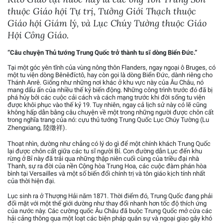
thuộc Giáo hội Tự trị, Tưởng Giới Thạch thuộc
Giáo hội Giám lý, và Lục Chúy Tường thuộc Giáo
Hội Công Giáo.
“Câu chuyện Thủ tướng Trung Quốc trở thành tu sĩ dòng Biển Đức.”
Tại một góc yên tĩnh của vùng nông thôn Flanders, ngay ngoại ô Bruges, có
một tu viện dòng Bênêđíctô, hay còn gọi là dòng Biển Đức, dành riêng cho
Thánh Anrê. Giống như những nơi khác ở khu vực này của Âu Châu, nó
mang dấu ấn của nhiều thế kỷ biến động. Những công trình trước đó đã bị
phá hủy bởi các cuộc cải cách và cách mạng trước khi đời sống tu viện
được khôi phục vào thế kỷ 19. Tuy nhiên, ngay cả lịch sử này có lẽ cũng
không hấp dẫn bằng câu chuyện về một trong những người được chôn cất
trong nghĩa trang của nó: cựu thủ tướng Trung Quốc Lục Chúy Tường (Lu
Zhengxiang, 陸徵祥).
Thoạt nhìn, dường như chẳng có lý do gì để một chính khách Trung Quốc
lại được chôn cất giữa các tu sĩ người Bỉ. Con đường dẫn Lục đến khu
rừng ở Bỉ này đã trải qua những thập niên cuối cùng của triều đại nhà
Thanh, sự ra đời của nền Cộng hòa Trung Hoa, các cuộc đàm phán hòa
bình tại Versailles và một số biến đổi chính trị và tôn giáo kịch tính nhất
của thời hiện đại.
Lục sinh ra ở Thượng Hải năm 1871. Thời điểm đó, Trung Quốc đang phải
đối mặt với một thế giới dường như thay đổi nhanh hơn tốc độ thích ứng
của nước này. Các cường quốc Âu Châu đã buộc Trung Quốc mở cửa các
hải cảng thông qua một loạt các biện pháp quân sự và ngoại giao gây khó