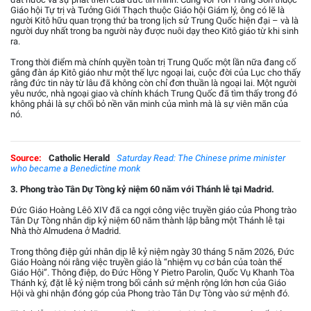
Giáo hội Tự trị và Tưởng Giới Thạch thuộc Giáo hội Giám lý, ông có lẽ là
người Kitô hữu quan trọng thứ ba trong lịch sử Trung Quốc hiện đại – và là
người duy nhất trong ba người này được nuôi dạy theo Kitô giáo từ khi sinh
ra.
Trong thời điểm mà chính quyền toàn trị Trung Quốc một lần nữa đang cố
gắng đàn áp Kitô giáo như một thế lực ngoại lai, cuộc đời của Lục cho thấy
rằng đức tin này từ lâu đã không còn chỉ đơn thuần là ngoại lai. Một người
yêu nước, nhà ngoại giao và chính khách Trung Quốc đã tìm thấy trong đó
không phải là sự chối bỏ nền văn minh của mình mà là sự viên mãn của
nó.
Source:
Catholic Herald
Saturday Read: The Chinese prime minister
who became a Benedictine monk
3. Phong trào Tân Dự Tòng kỷ niệm 60 năm với Thánh lễ tại Madrid.
Đức Giáo Hoàng Lêô XIV đã ca ngợi công việc truyền giáo của Phong trào
Tân Dự Tòng nhân dịp kỷ niệm 60 năm thành lập bằng một Thánh lễ tại
Nhà thờ Almudena ở Madrid.
Trong thông điệp gửi nhân dịp lễ kỷ niệm ngày 30 tháng 5 năm 2026, Đức
Giáo Hoàng nói rằng việc truyền giáo là “nhiệm vụ cơ bản của toàn thể
Giáo Hội”. Thông điệp, do Đức Hồng Y Pietro Parolin, Quốc Vụ Khanh Tòa
Thánh ký, đặt lễ kỷ niệm trong bối cảnh sứ mệnh rộng lớn hơn của Giáo
Hội và ghi nhận đóng góp của Phong trào Tân Dự Tòng vào sứ mệnh đó.