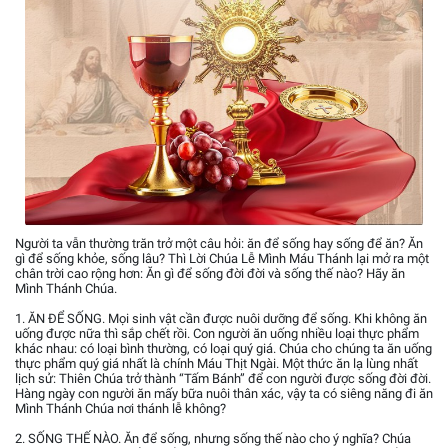
Người ta vẫn thường trăn trở một câu hỏi: ăn để sống hay sống để ăn? Ăn
gì để sống khỏe, sống lâu? Thì Lời Chúa Lễ Mình Máu Thánh lại mở ra một
chân trời cao rộng hơn: Ăn gì để sống đời đời và sống thế nào? Hãy ăn
Mình Thánh Chúa.
1. ĂN ĐỂ SỐNG. Mọi sinh vật cần được nuôi dưỡng để sống. Khi không ăn
uống được nữa thì sắp chết rồi. Con người ăn uống nhiều loại thực phẩm
khác nhau: có loại bình thường, có loại quý giá. Chúa cho chúng ta ăn uống
thực phẩm quý giá nhất là chính Máu Thịt Ngài. Một thức ăn lạ lùng nhất
lịch sử: Thiên Chúa trở thành “Tấm Bánh” để con người được sống đời đời.
Hàng ngày con người ăn mấy bữa nuôi thân xác, vậy ta có siêng năng đi ăn
Mình Thánh Chúa nơi thánh lễ không?
2. SỐNG THẾ NÀO. Ăn để sống, nhưng sống thế nào cho ý nghĩa? Chúa