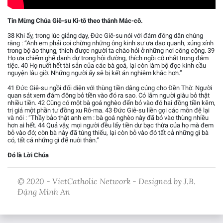
Tin Mừng Chúa Giê-su Ki-tô theo thánh Mác-cô.
38 Khi ấy, trong lúc giảng dạy, Đức Giê-su nói với đám đông dân chúng
rằng : “Anh em phải coi chừng những ông kinh sư ưa dạo quanh, xúng xính
trong bộ áo thụng, thích được người ta chào hỏi ở những nơi công cộng. 39
Họ ưa chiếm ghế danh dự trong hội đường, thích ngồi cỗ nhất trong đám
tiệc. 40 Họ nuốt hết tài sản của các bà goá, lại còn làm bộ đọc kinh cầu
nguyện lâu giờ. Những người ấy sẽ bị kết án nghiêm khắc hơn.”
41 Đức Giê-su ngồi đối diện với thùng tiền dâng cúng cho Đền Thờ. Người
quan sát xem đám đông bỏ tiền vào đó ra sao. Có lắm người giàu bỏ thật
nhiều tiền. 42 Cũng có một bà goá nghèo đến bỏ vào đó hai đồng tiền kẽm,
trị giá một phần tư đồng xu Rô-ma. 43 Đức Giê-su liền gọi các môn đệ lại
và nói : “Thầy bảo thật anh em : bà goá nghèo này đã bỏ vào thùng nhiều
hơn ai hết. 44 Quả vậy, mọi người đều lấy tiền dư bạc thừa của họ mà đem
bỏ vào đó; còn bà này đã túng thiếu, lại còn bỏ vào đó tất cả những gì bà
có, tất cả những gì để nuôi thân.”
Đó là Lời Chúa
© 2020 - VietCatholic Network - Designed by J.B.
Đặng Minh An