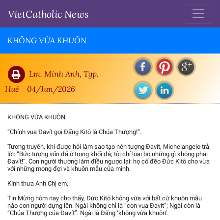
VietCatholic News
KHÔNG VỪA KHUÔN
Lm. Minh Anh, Tgp.
Huế
04/Jun/2026
KHÔNG VỪA KHUÔN
“Chính vua Đavít gọi Đấng Kitô là Chúa Thượng!”.
Tương truyền, khi được hỏi làm sao tạo nên tượng Đavít, Michelangelo trả
lời: “Bức tượng vốn đã ở trong khối đá; tôi chỉ loại bỏ những gì không phải
Đavít!”. Con người thường làm điều ngược lại: họ cố đẽo Đức Kitô cho vừa
với những mong đợi và khuôn mẫu của mình.
Kính thưa Anh Chị em,
Tin Mừng hôm nay cho thấy, Đức Kitô không vừa với bất cứ khuôn mẫu
nào con người dựng lên. Ngài không chỉ là “con vua Đavít”; Ngài còn là
“Chúa Thượng của Đavít”. Ngài là Đấng ‘không vừa khuôn’.