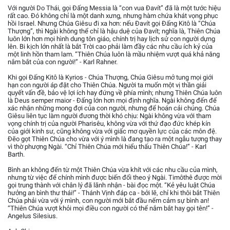
Với người Do Thái, gọi Đấng Messia là “con vua Đavít” đã là một tước hiệu
rất cao. Đó không chỉ là một danh xưng, nhưng hàm chứa khát vọng phục
hồi Israel. Nhưng Chúa Giêsu đi xa hơn: nếu Đavít gọi Đấng Kitô là “Chúa
Thượng”, thì Ngài không thể chỉ là hậu duệ của Đavít; nghĩa là, Thiên Chúa
luôn lớn hơn mọi hình dung tôn giáo, chính trị hay lịch sử con người dựng
lên. Bi kịch lớn nhất là bắt Trời cao phải làm đầy các nhu cầu ích kỷ của
một linh hồn tham lam. “Thiên Chúa luôn là mầu nhiệm vượt quá khả năng
nắm bắt của con người!” - Karl Rahner.
Khi gọi Đấng Kitô là Kyrios - Chúa Thượng, Chúa Giêsu mở tung mọi giới
hạn con người áp đặt cho Thiên Chúa. Người ta muốn một vị thần giải
quyết vấn đề, bảo vệ lợi ích hay đứng về phía mình; nhưng Thiên Chúa luôn
là Deus semper maior - Đấng lớn hơn mọi định nghĩa. Ngài không đến để
xác nhận những mong đợi của con người, nhưng để hoán cải chúng. Chúa
Giêsu liên tục làm người đương thời khó chịu: Ngài không vừa với tham
vọng chính trị của người Pharisêu, không vừa với thứ đạo đức khép kín
của giới kinh sư, cũng không vừa với giấc mơ quyền lực của các môn đệ.
Đẽo gọt Thiên Chúa cho vừa với ý mình là đang tạo ra một ngẫu tượng thay
vì thờ phượng Ngài. “Chỉ Thiên Chúa mới hiểu thấu Thiên Chúa!” - Karl
Barth.
Bình an không đến từ một Thiên Chúa vừa khít với các nhu cầu của mình,
nhưng từ việc để chính mình được biến đổi theo ý Ngài. Timôthê được mời
gọi trung thành với chân lý đã lãnh nhận - bài đọc một. “Kẻ yêu luật Chúa
hưởng an bình thư thái!” - Thánh Vịnh đáp ca - bởi lẽ, chỉ khi thôi bắt Thiên
Chúa phải vừa với ý mình, con người mới bắt đầu nếm cảm sự bình an!
“Thiên Chúa vượt khỏi mọi điều con người có thể nắm bắt hay gọi tên!” -
Angelus Silesius.