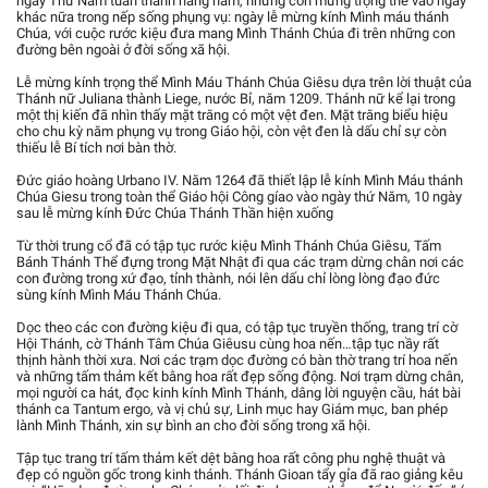
ngày Thứ Năm tuần thánh hằng năm, nhưng còn mừng trọng thể vào ngày
khác nữa trong nếp sống phụng vụ: ngày lễ mừng kính Mình máu thánh
Chúa, với cuộc rước kiệu đưa mang Mình Thánh Chúa đi trên những con
đường bên ngoài ở đời sống xã hội.
Lễ mừng kính trọng thể Mình Máu Thánh Chúa Giêsu dựa trên lời thuật của
Thánh nữ Juliana thành Liege, nước Bỉ, năm 1209. Thánh nữ kể lại trong
một thị kiến đã nhìn thấy mặt trăng có một vệt đen. Mặt trăng biểu hiệu
cho chu kỳ năm phụng vụ trong Giáo hội, còn vệt đen là dấu chỉ sự còn
thiếu lễ Bí tích nơi bàn thờ.
Đức giáo hoàng Urbano IV. Năm 1264 đã thiết lập lễ kính Mình Máu thánh
Chúa Giesu trong toàn thể Giáo hội Công gíao vào ngày thứ Năm, 10 ngày
sau lễ mừng kính Đức Chúa Thánh Thần hiện xuống
Từ thời trung cổ đã có tập tục rước kiệu Mình Thánh Chúa Giêsu, Tấm
Bánh Thánh Thể đựng trong Mặt Nhật đi qua các trạm dừng chân nơi các
con đường trong xứ đạo, tỉnh thành, nói lên dấu chỉ lòng lòng đạo đức
sùng kính Mình Máu Thánh Chúa.
Dọc theo các con đường kiệu đi qua, có tập tục truyền thống, trang trí cờ
Hội Thánh, cờ Thánh Tâm Chúa Giêusu cùng hoa nến…tập tục nầy rất
thịnh hành thời xưa. Nơi các trạm dọc đường có bàn thờ trang trí hoa nến
và những tấm thảm kết bằng hoa rất đẹp sống động. Nơi trạm dừng chân,
mọi người ca hát, đọc kinh kính Mình Thánh, dâng lời nguyện cầu, hát bài
thánh ca Tantum ergo, và vị chủ sự, Linh mục hay Giám mục, ban phép
lành Mình Thánh, xin sự bình an cho đời sống trong xã hội.
Tập tục trang trí tấm thảm kết dệt bằng hoa rất công phu nghệ thuật và
đẹp có nguồn gốc trong kinh thánh. Thánh Gioan tẩy gỉa đã rao giảng kêu