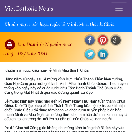
VietCatholic News
Khuôn mặt rước kiệu ngày lễ Mình Máu thánh Chúa
Lm. Daminh Nguyễn ngọc
Long
02/Jun/2026
Khuôn mặt rước kiệu ngày lễ Mình Máu thánh Chúa
Hằng năm 10 ngày sau lễ mừng kính Đức Chúa Thánh Thần hiện xuống,
Giáo Hội Công giáo mừng lễ kính Mình Máu thánh Chúa Giêsu. Theo truyền
thống vào ngày này có cuộc rước kiệu Tấm Bánh Thánh Thể Chúa Giêsu
đựng trong Mặt Nhật đi qua các đường quanh xứ đạo.
Lễ mừng kính này nhắc nhớ đến kỷ niệm Ngày Thứ Năm tuần thánh Chúa
Giêsu Kitô đã lập phép bí tích Thánh Thể. Trong bữa tiệc ly trước khi chịu
chết, Chúa Giêsu đã dùng tấm bánh và chén rượu truyền phép biến hóa
thành Mình và Máu Ngài làm lương thực cho tâm hồn đức tin. Bí tích này là
dấu chỉ to lớn trọng đại nói lên sự gần gũi của Chúa với con người.
Do đó Giáo hội Công giáo không chỉ mừng kính tưởng nhớ Bí tích này vào