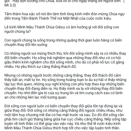
gọi: “Hãy dọn đường cho Chúa, sửa lối đi cho ngay thẳng để Người đến.” (
Mt 3,3)
Tấm thảm hoa sặc sỡ nói lên tâm tình lòng kính mến đón mừng Chúa ngự
đến trong Tấm Bánh Thánh Thể nơi Mặt Nhật của cuộc rước kiệu.
Lễ kính Mình Máu Thánh Chúa Giêsu có âm hưởng gì với đời sống con
người chúng ta?
Con người chúng ta sống trong những quãng thời gian luôn hằng có biến
chuyển thay đổi lên xuống.
Có những người vui mừng thích thú, khi đời sống mình xảy ra có nhiều thay
đổi biến chuyển. Họ sống trải nghiệm qua những thay đổi như có cơ hội
giầu thêm kinh nghiệm cho đời sống mình, cho dù có phải nỗ lực cố gắng
nhiều. Họ yêu thích sự căng thẳng thách đố.
Nhưng có những người trước những căng thẳng, thay đổi thách đố cảm
thấy bất an, mất tự tin. Họ sống trong hoảng loạn lo âu sợ hãi vì thấy những
tập tục thói quen, những suy nghĩ không còn phù hợp theo kịp những biến
chuyển thay đổi đang diễn ra. Họ thấy mình xa lạ với những thay đổi biến
chuyển. Họ nhớ đến gía trị của sự trung tín và tìm cung cách sao có bình
an cho những liên lạc mối tương quan.
Đời sống con người luôn có biến chuyển thay đổi giữa tồn tại đứng lại và
giữa thay đổi. Đời sống có những căng thẳng đối ngược chiều nhau, như
một tấm huy chương mề đai có hai mặt trước và sau. Do đó đời sống cần
phải tìm cách giữ thăng bằng giữa hai cực chiều căng thẳng. Nếp sống tập
luyện về tinh thần có thể giúp vào việc này. Và như thế lễ rước kiệu kính
Mình Máu Thánh Chúa Giêsu thích hợp tốt cho việc tập luyện tinh thần.