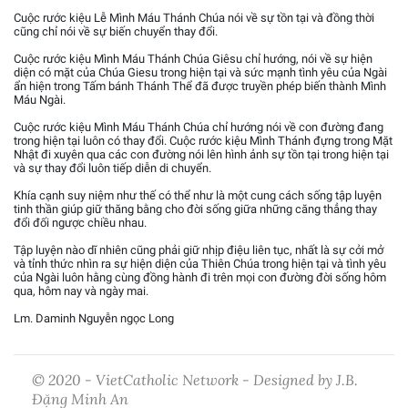
Cuộc rước kiệu Lễ Mình Máu Thánh Chúa nói về sự tồn tại và đồng thời
cũng chỉ nói về sự biến chuyển thay đổi.
Cuộc rước kiệu Mình Máu Thánh Chúa Giêsu chỉ hướng, nói về sự hiện
diện có mặt của Chúa Giesu trong hiện tại và sức mạnh tình yêu của Ngài
ẩn hiện trong Tấm bánh Thánh Thể đã được truyền phép biến thành Mình
Máu Ngài.
Cuộc rước kiệu Mình Máu Thánh Chúa chỉ hướng nói về con đường đang
trong hiện tại luôn có thay đổi. Cuộc rước kiệu Mình Thánh đựng trong Mặt
Nhật đi xuyên qua các con đường nói lên hình ảnh sự tồn tại trong hiện tại
và sự thay đổi luôn tiếp diễn di chuyển.
Khía cạnh suy niệm như thế có thể như là một cung cách sống tập luyện
tinh thần giúp giữ thăng bằng cho đời sống giữa những căng thẳng thay
đổi đối ngược chiều nhau.
Tập luyện nào dĩ nhiên cũng phải giữ nhịp điệu liên tục, nhất là sự cởi mở
và tỉnh thức nhìn ra sự hiện diện của Thiên Chúa trong hiện tại và tình yêu
của Ngài luôn hằng cùng đồng hành đi trên mọi con đường đời sống hôm
qua, hôm nay và ngày mai.
Lm. Daminh Nguyễn ngọc Long
© 2020 - VietCatholic Network - Designed by J.B.
Đặng Minh An