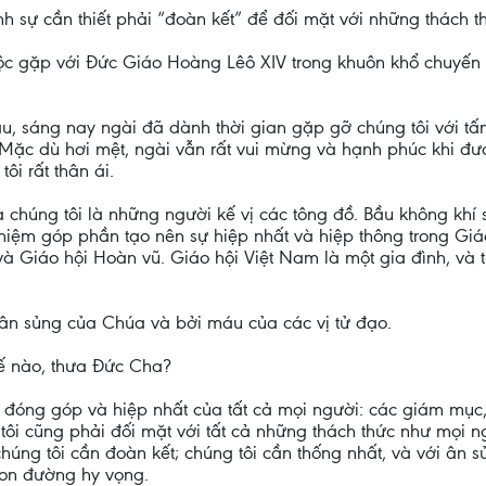
ự cần thiết phải “đoàn kết” để đối mặt với những thách th
c gặp với Đức Giáo Hoàng Lêô XIV trong khuôn khổ chuyến
hâu, sáng nay ngài đã dành thời gian gặp gỡ chúng tôi với t
 Mặc dù hơi mệt, ngài vẫn rất vui mừng và hạnh phúc khi đượ
ôi rất thân ái.
à chúng tôi là những người kế vị các tông đồ. Bầu không khí
nhiệm góp phần tạo nên sự hiệp nhất và hiệp thông trong Gi
 Giáo hội Hoàn vũ. Giáo hội Việt Nam là một gia đình, và t
ân sủng của Chúa và bởi máu của các vị tử đạo.
hế nào, thưa Đức Cha?
ự đóng góp và hiệp nhất của tất cả mọi người: các giám mục,
ôi cũng phải đối mặt với tất cả những thách thức như mọi ngư
chúng tôi cần đoàn kết; chúng tôi cần thống nhất, và với ân 
 con đường hy vọng.