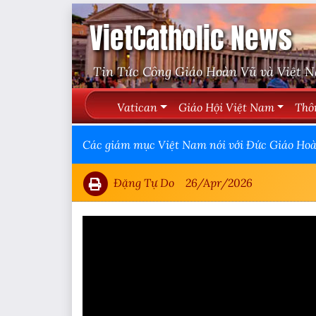
VietCatholic News
Tin Tức Công Giáo Hoàn Vũ và Việt 
Vatican
Giáo Hội Việt Nam
Thô
Các giám mục Việt Nam nói với Đức Giáo Hoàn
Đặng Tự Do
26/Apr/2026