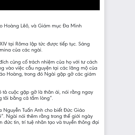
iáo Hoàng Lêô, và Giám mục Đa Minh
XIV tại Rôma lập tức được tiếp tục. Sáng
imina của các ngài.
ích củng cố trách nhiệm của họ với tư cách
ung vào việc cầu nguyện tại các lăng mộ của
Giáo Hoàng, trong đó Ngài gặp gỡ các giám
ả cuộc gặp gỡ là thân ái, nói rằng ngay
 tôi bằng cả tấm lòng”.
ha Nguyễn Tuấn Anh cho biết Đức Giáo
. Ngài nói thêm rằng trong thế giới ngày
ức tin, trí tuệ nhân tạo và truyền thông đại