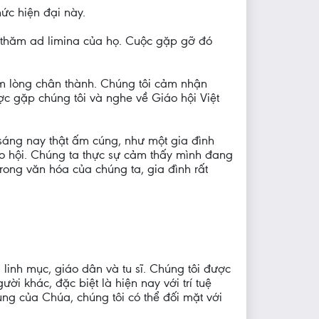
ức hiện đại này.
 thăm ad limina của họ. Cuộc gặp gỡ đó
ấm lòng chân thành. Chúng tôi cảm nhận
c gặp chúng tôi và nghe về Giáo hội Việt
 sáng nay thật ấm cúng, như một gia đình
áo hội. Chúng ta thực sự cảm thấy mình đang
rong văn hóa của chúng ta, gia đình rất
 linh mục, giáo dân và tu sĩ. Chúng tôi được
ời khác, đặc biệt là hiện nay với trí tuệ
sủng của Chúa, chúng tôi có thể đối mặt với