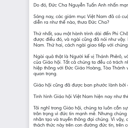
Do đó, Đức Cha Nguyễn Tuấn Anh nhấn mạnh s
Sáng nay, các giám mục Việt Nam đã có cuộ
diễn ra như thế nào, thưa Đức Cha?
Thứ nhất, sau một hành trình dài đến Phi C
được điều đó, và ngài cũng đã nói như vậy.
Nam. Thứ hai, cách ngài giao tiếp với chúng t
Ngài quả thật là Người kế vị Thánh Phêrô, v
của Giáo hội. Tất cả chúng ta đều có trách 
hiệp thông với Đức Giáo Hoàng, Tòa Thánh và
quan trọng.
Giáo hội cũng đã được ban phước lành bởi 
Tình hình Giáo hội Việt Nam hiện nay như t
Tôi nghĩ trong Giáo hội, chúng ta luôn cần s
trân trọng vì đức tin mạnh mẽ. Nhưng chúng t
nhân tạo và truyền thông đại chúng. Vì vậy, 
thách thức này trên con đường đức tin, trên