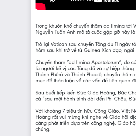
Trong khuôn khổ chuyến thăm ad limina tới
Nguyễn Tuấn Anh mô tả cuộc gặp gỡ này là 
Trở lại Vatican sau chuyến Tông du 11 ngày t
hôm sau khi trở về từ Guinea Xích đạo, ngà
Chuyến thăm “ad limina Apostolorum”, do cá
là người kế vị các Tông đồ và sự hiệp thông
Thánh Phêrô và Thánh Phaolô, chuyến thăm 
mục để thảo luận về các vấn đề liên quan đ
Sau buổi tiếp kiến Đức Giáo Hoàng, Đức Ch
cả “sau một hành trình dài đến Phi Châu, Đ
Với khoảng 7 triệu tín hữu Công Giáo, Việ
Hoàng rất vui mừng khi nghe về Giáo hội đị
càng phát triển dựa trên công nghệ, Giáo hội
chúng.