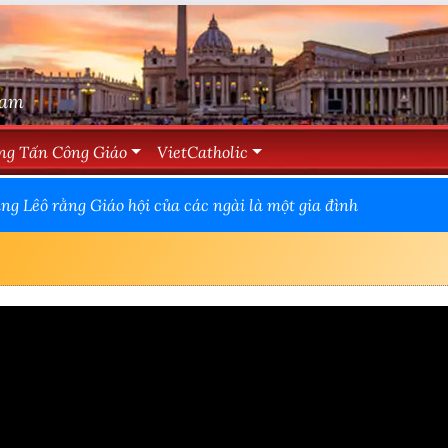
Nam
ng Tấn Công Giáo
VietCatholic
g Lêô rằng Giáo hội của các ngài là một gia đình