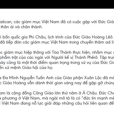
 Vatican, các giám mục Việt Nam đã có cuộc gặp với Đức G
thân ái và chân thành.
ới bốn quốc gia Phi Châu, lịch trình của Đức Giáo Hoàng Lêô 
i đã tiếp đón các giám mục Việt Nam trong chuyến thăm ad l
c giám mục hiệp thông với Tòa Thánh thực hiện, nhằm mục đ
 phẩm trật của các ngài với Người kế vị Thánh Phêrô. Tập tr
này cũng là một thời điểm quan trọng trong sứ vụ của Đức 
ến sứ mệnh Giáo hội của họ.
a Đa Minh Nguyễn Tuấn Anh của Giáo phận Xuân Lộc đã mô t
ức Giáo Hoàng vẫn dành thời gian sáng nay để gặp gỡ chúng
t Nam là cộng đồng Công Giáo lớn thứ năm ở Á Châu. Đức C
a phương ở Việt Nam, mà ngài mô tả là có “đức tin mạnh mẽ”
 Việt Nam đang nỗ lực giải đáp những câu hỏi liên quan đến đ