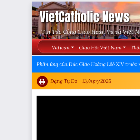
VietCatholic News
Tin Tức Công Giáo Hoàn Vũ và Việt 
Vatican
Giáo Hội Việt Nam
Thô
Phản ứng của Đức Giáo Hoàng Lêô XIV trước 
Đặng Tự Do
13/Apr/2026