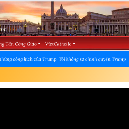
Nam
ng Tấn Công Giáo
VietCatholic
những công kích của Trump: Tôi không sợ chính quyền Trump