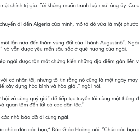
a một chính trị gia. Tôi không muốn tranh luận với ông ấy. Có
huyến đi đến Algeria của mình, mô tả đó vừa là một phước 
 một lần nữa đến thăm vùng đất của Thánh Augustinô”. Ngài 
 tôn” và vẫn được yêu mến sâu sắc ở quê hương của ngài.
ép ngài được tận mắt chứng kiến những địa điểm gắn liền 
i cá nhân tôi, nhưng tôi tin rằng nó cũng là một ngày may m
ể xây dựng hòa bình và hòa giải,” ngài nói.
 hội vô cùng quý giá” để tiếp tục truyền tải cùng một thông 
và quan tâm đến tất cả các dân tộc.”
n các nhà báo đã đi cùng ngài.
ược chào đón các bạn,” Đức Giáo Hoàng nói. “Chúc các bạn 