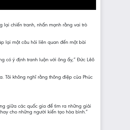
 lại chiến tranh, nhấn mạnh rằng vai trò
p lại một câu hỏi liên quan đến một bài
ông có ý định tranh luận với ông ấy,” Đức Lêô
ia. Tôi không nghĩ rằng thông điệp của Phúc
ơng giữa các quốc gia để tìm ra những giải
thay cho những người kiến tạo hòa bình.”