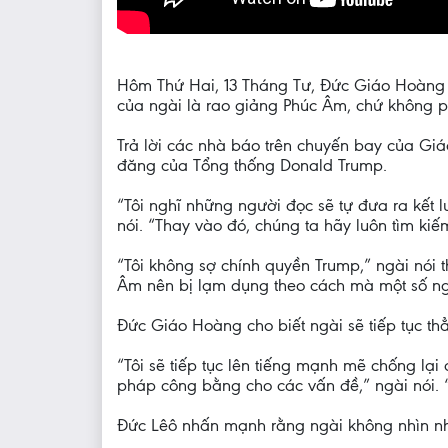
Hôm Thứ Hai, 13 Tháng Tư, Đức Giáo Hoàng Lê
của ngài là rao giảng Phúc Âm, chứ không ph
Trả lời các nhà báo trên chuyến bay của Gi
đăng của Tổng thống Donald Trump.
“Tôi nghĩ những người đọc sẽ tự đưa ra kết lu
nói. “Thay vào đó, chúng ta hãy luôn tìm kiế
“Tôi không sợ chính quyền Trump,” ngài nói t
Âm nên bị lạm dụng theo cách mà một số n
Đức Giáo Hoàng cho biết ngài sẽ tiếp tục thẳ
“Tôi sẽ tiếp tục lên tiếng mạnh mẽ chống lại
pháp công bằng cho các vấn đề,” ngài nói. 
Đức Lêô nhấn mạnh rằng ngài không nhìn nhậ