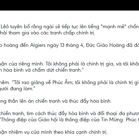
ô tuyên bố rằng ngài sẽ tiếp tục lên tiếng "mạnh mẽ" chống
ải tham gia vào các tranh chấp chính trị.
áo hoàng đến Algiers ngày 13 tháng 4, Đức Giáo Hoàng đã đá
ận của riêng mình. Tôi không phải là chính trị gia, và tôi kh
m hòa bình và chấm dứt chiến tranh.”
hêm. “Tôi rao giảng về Phúc Âm; tôi không phải là chính trị g
gười đang làm.”
ng thắn lên án chiến tranh và thúc đẩy hòa bình.
 chiến tranh, tìm cách thúc đẩy hòa bình và đối thoại đa phư
“Thông điệp của Giáo hội là thông điệp của Tin Mừng: Phúc 
n nhiệm vụ của mình theo khía cạnh chính trị.