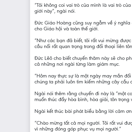
“Tôi không coi vai trò của mình là vai trò củ
giới này”, ngài nói.
Đức Giáo Hoàng cũng suy ngẫm về ý nghĩa c
cho Giáo hội và toàn thế giới.
“Như các bạn đã biết, tôi rất vui mừng được
cầu nối rất quan trọng trong đối thoại liên
Đức Lêô cho biết chuyến thăm này sẽ cho ph
cả những nơi ngài từng làm giám mục.
“Hôm nay thực sự là một ngày may mắn đối vớ
chúng ta phải luôn tìm kiếm những cây cầu đ
Ngài nói thêm rằng chuyến đi này là “một cơ
muốn thúc đẩy hòa bình, hòa giải, tôn trọng 
Ngài kết thúc bài phát biểu bằng lời cảm ơ
“Chào mừng tất cả mọi người. Tôi rất vui đ
vì những đóng góp phục vụ mọi người.”