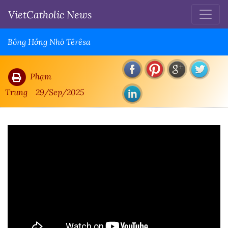
VietCatholic News
Bông Hồng Nhỏ Têrêsa
Phạm
Trung
29/Sep/2025