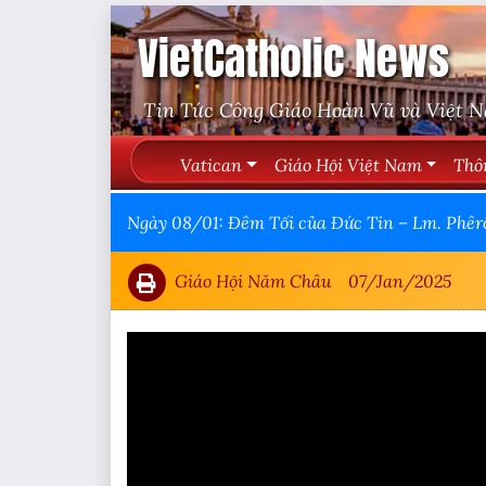
VietCatholic News
Tin Tức Công Giáo Hoàn Vũ và Việt 
Vatican
Giáo Hội Việt Nam
Thô
Ngày 08/01: Đêm Tối của Đức Tin – Lm. Phêr
Giáo Hội Năm Châu
07/Jan/2025