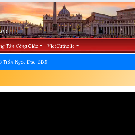
Nam
ng Tấn Công Giáo
VietCatholic
ô Trần Ngọc Đức, SDB