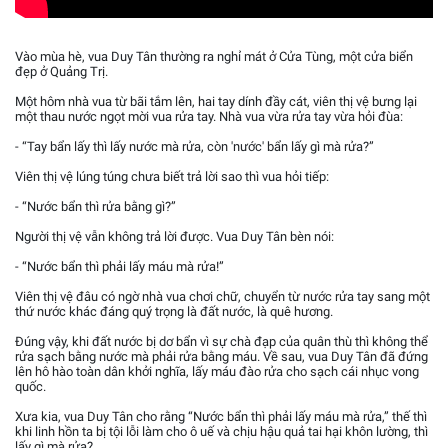
Vào mùa hè, vua Duy Tân thường ra nghỉ mát ở Cửa Tùng, một cửa biển
đẹp ở Quảng Trị.
Một hôm nhà vua từ bãi tắm lên, hai tay dính đầy cát, viên thị vệ bưng lại
một thau nước ngọt mời vua rửa tay. Nhà vua vừa rửa tay vừa hỏi đùa:
- “Tay bẩn lấy thì lấy nước mà rửa, còn 'nước' bẩn lấy gì mà rửa?”
Viên thị vệ lúng túng chưa biết trả lời sao thì vua hỏi tiếp:
- “Nước bẩn thì rửa bằng gì?”
Người thị vệ vẫn không trả lời được. Vua Duy Tân bèn nói:
- “Nước bẩn thì phải lấy máu mà rửa!”
Viên thị vệ đâu có ngờ nhà vua chơi chữ, chuyển từ nước rửa tay sang một
thứ nước khác đáng quý trọng là đất nước, là quê hương.
Đúng vậy, khi đất nước bị dơ bẩn vì sự chà đạp của quân thù thì không thể
rửa sạch bằng nước mà phải rửa bằng máu. Về sau, vua Duy Tân đã đứng
lên hô hào toàn dân khởi nghĩa, lấy máu đào rửa cho sạch cái nhục vong
quốc.
Xưa kia, vua Duy Tân cho rằng “Nước bẩn thì phải lấy máu mà rửa,” thế thì
khi linh hồn ta bị tội lỗi làm cho ô uế và chịu hậu quả tai hại khôn lường, thì
lấy gì mà rửa?