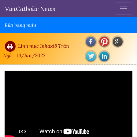
VietCatholic News
Rửa bằng máu
Linh mục Inhaxiô Trần
Ngà
13/Jan/2023