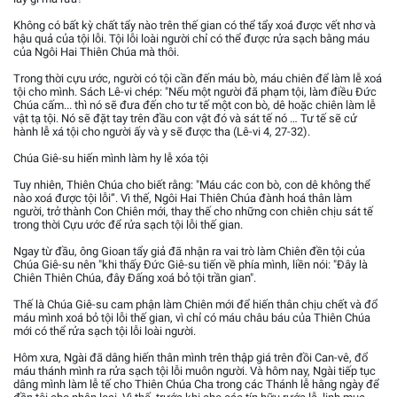
Không có bất kỳ chất tẩy nào trên thế gian có thể tẩy xoá được vết nhơ và
hậu quả của tội lỗi. Tội lỗi loài người chỉ có thể được rửa sạch bằng máu
của Ngôi Hai Thiên Chúa mà thôi.
Trong thời cựu ước, người có tội cần đến máu bò, máu chiên để làm lễ xoá
tội cho mình. Sách Lê-vi chép: "Nếu một người đã phạm tội, làm điều Đức
Chúa cấm... thì nó sẽ đưa đến cho tư tế một con bò, dê hoặc chiên làm lễ
vật tạ tội. Nó sẽ đặt tay trên đầu con vật đó và sát tế nó … Tư tế sẽ cử
hành lễ xá tội cho người ấy và y sẽ được tha (Lê-vi 4, 27-32).
Chúa Giê-su hiến mình làm hy lễ xóa tội
Tuy nhiên, Thiên Chúa cho biết rằng: "Máu các con bò, con dê không thể
nào xoá được tội lỗi”. Vì thế, Ngôi Hai Thiên Chúa đành hoá thân làm
người, trở thành Con Chiên mới, thay thế cho những con chiên chịu sát tế
trong thời Cựu ước để rửa sạch tội lỗi thế gian.
Ngay từ đầu, ông Gioan tẩy giả đã nhận ra vai trò làm Chiên đền tội của
Chúa Giê-su nên "khi thấy Đức Giê-su tiến về phía mình, liền nói: "Đây là
Chiên Thiên Chúa, đây Đấng xoá bỏ tội trần gian".
Thế là Chúa Giê-su cam phận làm Chiên mới để hiến thân chịu chết và đổ
máu mình xoá bỏ tội lỗi thế gian, vì chỉ có máu châu báu của Thiên Chúa
mới có thể rửa sạch tội lỗi loài người.
Hôm xưa, Ngài đã dâng hiến thân mình trên thập giá trên đồi Can-vê, đổ
máu thánh mình ra rửa sạch tội lỗi muôn người. Và hôm nay, Ngài tiếp tục
dâng mình làm lễ tế cho Thiên Chúa Cha trong các Thánh lễ hằng ngày để