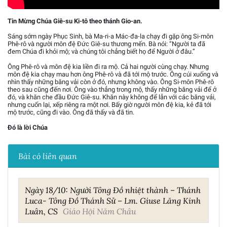
Tin Mừng Chúa Giê-su Ki-tô theo thánh Gio-an.
Sáng sớm ngày Phục Sinh, bà Ma-ri-a Mác-đa-la chạy đi gặp ông Si-môn
Phê-rô và người môn đệ Đức Giê-su thương mến. Bà nói: “Người ta đã
đem Chúa đi khỏi mộ; và chúng tôi chẳng biết họ để Người ở đâu.”
Ông Phê-rô và môn đệ kia liền đi ra mộ. Cả hai người cùng chạy. Nhưng
môn đệ kia chạy mau hơn ông Phê-rô và đã tới mộ trước. Ông cúi xuống và
nhìn thấy những băng vải còn ở đó, nhưng không vào. Ông Si-môn Phê-rô
theo sau cũng đến nơi. Ông vào thẳng trong mộ, thấy những băng vải để ở
đó, và khăn che đầu Đức Giê-su. Khăn này không để lẫn với các băng vải,
nhưng cuốn lại, xếp riêng ra một nơi. Bấy giờ người môn đệ kia, kẻ đã tới
mộ trước, cũng đi vào. Ông đã thấy và đã tin.
Đó là lời Chúa
Bài có liên quan
Ngày 18/10: Người Tông Đồ nhiệt thành – Thánh
Luca- Tông Đồ Thánh Sử – Lm. Giuse Lăng Kinh
Luân, CS
Giáo Hội Năm Châu