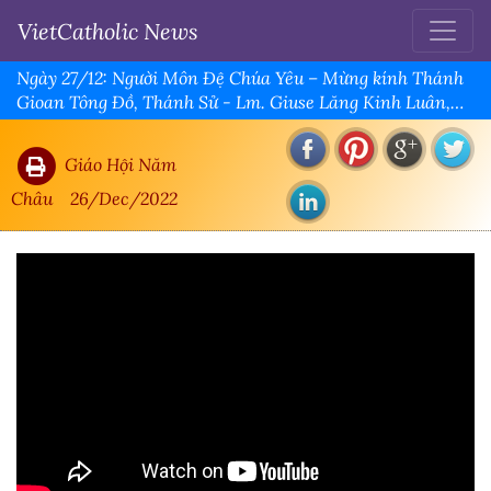
VietCatholic News
Ngày 27/12: Người Môn Đệ Chúa Yêu – Mừng kính Thánh
Gioan Tông Đồ, Thánh Sử - Lm. Giuse Lăng Kinh Luân,
CS
Giáo Hội Năm
Châu
26/Dec/2022