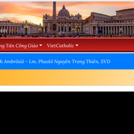
Nam
ng Tấn Công Giáo
VietCatholic
nh Ambrôsiô – Lm. Phaolô Nguyễn Trọng Thiên, SVD