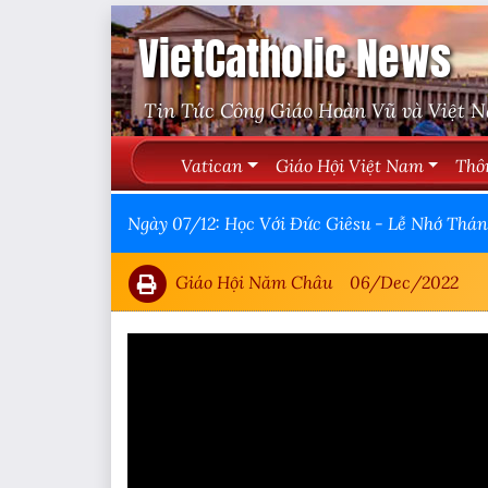
VietCatholic News
Tin Tức Công Giáo Hoàn Vũ và Việt 
Vatican
Giáo Hội Việt Nam
Thô
Ngày 07/12: Học Với Đức Giêsu - Lễ Nhớ Thá
Giáo Hội Năm Châu
06/Dec/2022