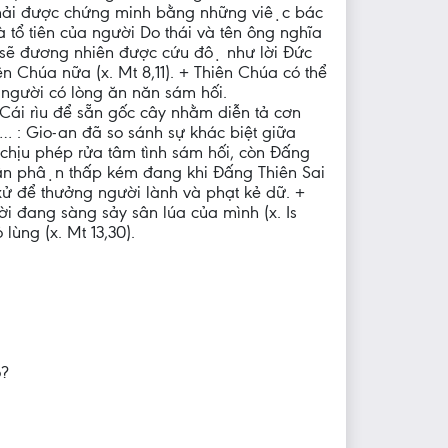
phải được chứng minh bằng những việc bác
 tổ tiên của người Do thái và tên ông nghĩa
hì sẽ đương nhiên được cứu độ như lời Đức
ên Chúa nữa (x. Mt 8,11). + Thiên Chúa có thể
gười có lòng ăn năn sám hối.
 Cái rìu để sẵn gốc cây nhằm diễn tả cơn
́c… : Gio-an đã so sánh sự khác biệt giữa
hịu phép rửa tâm tình sám hối, còn Đấng
thân phận thấp kém đang khi Đấng Thiên Sai
̉ để thưởng người lành và phạt kẻ dữ. +
i đang sàng sảy sân lúa của mình (x. Is
ùng (x. Mt 13,30).
o?