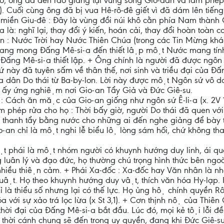
̣o, ông đã đến rao giảng tại vùng sông Gio-đan và làm phép
. Cuối cùng ông đã bị vua Hê-rô-đê giết vì đã dám lên tiếng
miền Giu-đê : Đây là vùng đồi núi khô cằn phía Nam thành G
là: nghĩ lại, thay đổi ý kiến, hoán cải, thay đổi hoàn toàn
gần : Nước Trời hay Nước Thiên Chúa (trong các Tin Mừng khá
 đang mong Đấng Mê-si-a đến thiết lập một Nước mang tính 
Đấng Mê-si-a thiết lập. + Ông chính là người đã được ngôn sư
này đã tuyên sấm về thân thế, nơi sinh và triều đại của Đâ
của dân Do thái từ Ba-by-lon. Lời này được một Ngôn sứ vô
m ấy ứng nghiệm nơi Gio-an Tẩy Giả và Đức Giê-su.
: Cách ăn mặc của Gio-an giống như ngôn sứ Ê-li-a (x. 2V 
phép rửa cho họ : Thời bấy giờ, người Do thái đã quen với 
 thanh tẩy bằng nước cho những ai đến nghe giảng để bày tỏ
n chỉ là một nghi lễ biểu lộ lòng sám hối, chứ không tha 
̣t phái là một nhóm người có khuynh hướng duy linh, ái quố
 luân lý và đạo đức, họ thường chú trọng hình thức bên ngoài.
̀u thiện cảm. + Phái Xa-đốc : Xa-đốc hay Văn nhân là nho
 luật. Họ theo khuynh hướng duy vật, thích văn hóa Hy-lạp. H
ỉ là thiểu số nhưng lại có thế lực. Họ ủng hộ chính quyề
 với sự xảo trá lọc lừa (x St 3,1). + Cơn thịnh nộ của Thiê
̀i đại của Đấng Mê-si-a bắt đầu. Lúc đó, mọi kẻ tội lỗi đê
thời cánh chung sẽ đến trong uy quyền, đang khi Đức Giê-su l