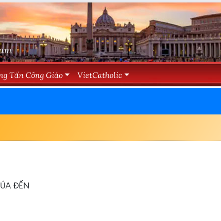
Nam
ng Tấn Công Giáo
VietCatholic
ÚA ĐẾN