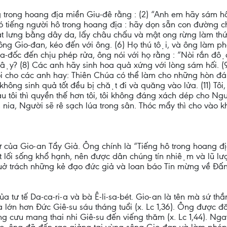
g trong hoang địa miền Giu-đê rằng : (2) “Anh em hãy sám hối,
“Có tiếng người hô trong hoang địa : hãy dọn sẵn con đường 
t lưng bằng dây da, lấy châu chấu và mật ong rừng làm thức
ng Gio-đan, kéo đến với ông. (6) Họ thú tội, và ông làm p
-đốc đến chịu phép rửa, ông nói với họ rằng : “Nòi rắn độ
̣y? (8) Các anh hãy sinh hoa quả xứng với lòng sám hối. (9)
nói cho các anh hay: Thiên Chúa có thể làm cho những hòn đ
o không sinh quả tốt đều bị chặt đi và quăng vào lửa. (11) Tô
au tôi thì quyền thế hơn tôi, tôi không đáng xách dép cho Ngư
ia, Người sẽ rê sạch lúa trong sân. Thóc mẩy thì cho vào kho 
́ của Gio-an Tẩy Giả. Ông chính là “Tiếng hô trong hoang đi
ối sống khổ hạnh, nên được dân chúng tín nhiệm và lũ lượt
̉ trách những kẻ đạo đức giả và loan báo Tin mừng về Đấ
ủa tư tế Da-ca-ri-a và bà Ê-li-sa-bét. Gio-an là tên mà sứ t
và lớn hơn Đức Giê-su sáu tháng tuổi (x. Lc 1,36). Ông được đ
 cưu mang thai nhi Giê-su đến viếng thăm (x. Lc 1,44). Ngay