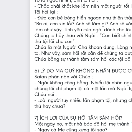
Tỏ ra ngạc nhiên, anh ta nói :
- Chắc phải khắt khe lắm nên một người tốt
Tôi hỏi lại :
- Đứa con bé bỏng hiền ngoan như thiên thầ
"Ba ơi, con xin lỗi? Anh sẽ làm gì? Anh sẽ 
làm như vậy. Tình yêu của ngài dành cho tôi
Chúng ta hãy thưa với Ngài : “Con biết chí
thứ tội lỗi cho con”.
Chúa là một Người Cha khoan dung. Lòng nhâ
ta. Như vậy, sám hối rất cần để chúng ta đ
Chúa bằng sự thành tâm sám hối các tội đã
6) LÝ DO MA QUỶ KHÔNG NHẬN ĐƯỢC ƠN
Satan phàn nàn với Chúa :
- Ngài không công bằng. Nhiều tội nhân ngườ
chúng tôi chỉ phạm tội có một lần mà Ngài l
Chúa nói :
- Loài người tuy nhiều lần phạm tội, nhưng 
thứ hay chưa?
7) ÍCH LỢI CỦA SỰ HỒI TÂM SÁM HỐI?
Một ngày nọ, một nhà báo đã hỏi mẹ thánh Tê
- Ngay cả Mẹ cũng xưng tội sao?