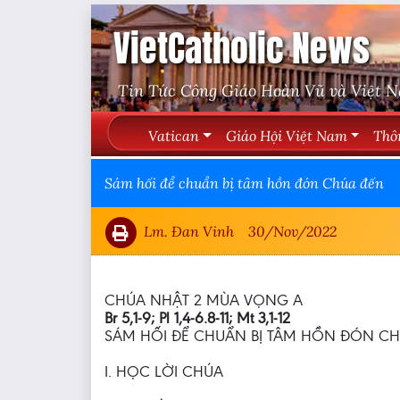
VietCatholic News
Tin Tức Công Giáo Hoàn Vũ và Việt 
Vatican
Giáo Hội Việt Nam
Thô
Sám hối để chuẩn bị tâm hồn đón Chúa đến
Lm. Đan Vinh
30/Nov/2022
CHÚA NHẬT 2 MÙA VỌNG A
Br 5,1-9; Pl 1,4-6.8-11; Mt 3,1-12
SÁM HỐI ĐỂ CHUẨN BỊ TÂM HỒN ĐÓN CH
I. HỌC LỜI CHÚA