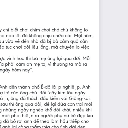
 chỉ biết chơi chim chơi chó chứ không lo
g nào tật đó không chịu chừa cải. Một hôm,
i cậu vừa về đến nhà đã bị bà cầm quả cân
 tục chơi bời lêu lổng, mà chuyên lo việc
ợc vinh hoa thì bà mẹ ông lại qua đời. Mỗi
“Ta phải cám ơn mẹ ta, vì thương ta mà ra
 ngày hôm nay”.
 Anh đến thành phố Ê-đô lập nghiệp. Anh
trẻ của ông chủ. Rồi “cây kim lâu ngày
̣n, ông đã thách đấu kiếm với Giăng-kai.
au thì ông qua đời, để lại đứa con trai mới
g những ngày nghèo khổ đói khát, nhiều khi
́i phát hiện ra người phụ nữ trẻ đẹp kia
ng đã bỏ rơi anh để theo làm hầu thiếp cho
 anh lại càng thấm thía cho tình đời đen