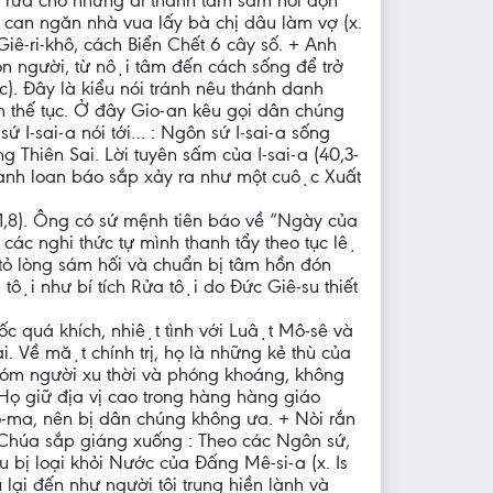
 rửa cho những ai thành tâm sám hối dọn
 can ngăn nhà vua lấy bà chị dâu làm vợ (x.
iê-ri-khô, cách Biển Chết 6 cây số. + Anh
 con người, từ nội tâm đến cách sống để trở
c). Đây là kiểu nói tránh nêu thánh danh
thế tục. Ở đây Gio-an kêu gọi dân chúng
́ I-sai-a nói tới… : Ngôn sứ I-sai-a sống
́ng Thiên Sai. Lời tuyên sấm của I-sai-a (40,3-
 danh loan báo sắp xảy ra như một cuộc Xuất
1,8). Ông có sứ mệnh tiên báo về “Ngày của
các nghi thức tự mình thanh tẩy theo tục lệ
 lòng sám hối và chuẩn bị tâm hồn đón
tội như bí tích Rửa tội do Đức Giê-su thiết
c quá khích, nhiệt tình với Luật Mô-sê và
 Về mặt chính trị, họ là những kẻ thù của
́m người xu thời và phóng khoáng, không
ọ giữ địa vị cao trong hàng hàng giáo
n Rô-ma, nên bị dân chúng không ưa. + Nòi rắn
n Chúa sắp giáng xuống : Theo các Ngôn sứ,
̀u bị loại khỏi Nước của Đấng Mê-si-a (x. Is
ại đến như người tôi trung hiền lành và