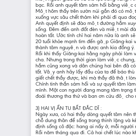
bạc. Rồi anh quyết tâm sám hối bằng việc d
Một hôm thấy trên sườn núi gần đó có một
xuống vực sâu chết thảm khi phải đi qua đo
Anh quyết định sẽ đào một đường hầm xuyên
sống. Đêm đến anh đốt đèn và miệt mài đa
hoàn tất. Ước tính chỉ hai năm nữa là anh
20 tuổi khỏe mạnh tìm đến gặp Giăng-kai và
thành tâm nguyện và được anh kia đồng ý.
Rồi khi thấy Giăng-kai hằng ngày phải làm 
cha. Nhưng trong thời gian làm việc chung, ch
hầm cũng xong và dân chúng hai bên đã có 
tất. Vậy anh hãy lấy đầu của ta để báo t
giết chết thầy được, khi mà thầy đã thật lo
Chính tinh thần sám hối và sự quyết tâm l
mình. Một con người đang mang tâm trạng thù 
đoái thương tha thứ và ban ơn cứu độ cho 
3) HAI VỊ ẨN TU BẤT ĐẮC DĨ :
Ngày xưa, có hai thầy dòng quyết tâm nên th
chỗ dung thân để sống trong thinh lặng và k
định sống cô độc: hang ai nấy ở, mỗi người
Rồi năm tháng qua đi. Cả hai chết lúc nào k