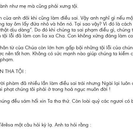
 lành như mẹ mà cũng phải xưng tội.
n của anh đôi khi cũng làm điều sai. Vậy anh nghĩ gì nếu mộ
vòng tay ôm lấy đứa nhỏ và hôn nó. Tại sao vậy? Vì đó là các
 thật dịu dàng”. Do đó khi chúng ta sai phạm điều gì, chún
nh tội lỗi đã làm con lìa xa Cha. Con không xứng đáng làm c
n từ của Chúa còn lớn hơn gấp bội những tội lỗi của chúng
ược nên tốt hơn. Không có sức mạnh nào giúp chúng ta kiề
 phạm.
 THA TỘI :
i phàm đã nhiều lần làm điều sai trái nhưng Ngài lại luôn 
ại phạt chúng tôi phải ở trong hoả ngục muôn đời !
chúng đều sám hối xin Ta tha thứ. Còn loài quỷ các ngươi có 
rêsa một câu hỏi kỳ lạ. Anh ta hỏi rằng :