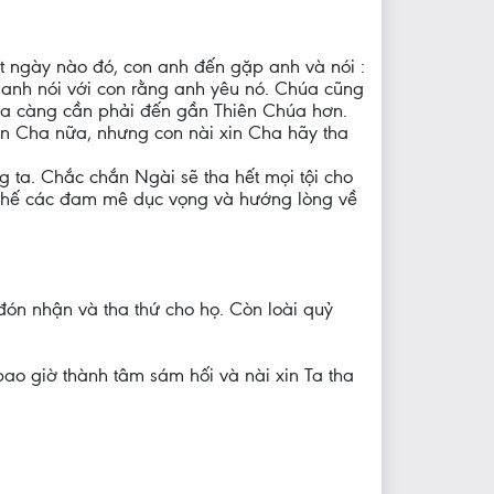
t ngày nào đó, con anh đến gặp anh và nói :
h anh nói với con rằng anh yêu nó. Chúa cũng
g ta càng cần phải đến gần Thiên Chúa hơn.
on Cha nữa, nhưng con nài xin Cha hãy tha
 ta. Chắc chắn Ngài sẽ tha hết mọi tội cho
m chế các đam mê dục vọng và hướng lòng về
đón nhận và tha thứ cho họ. Còn loài quỷ
bao giờ thành tâm sám hối và nài xin Ta tha