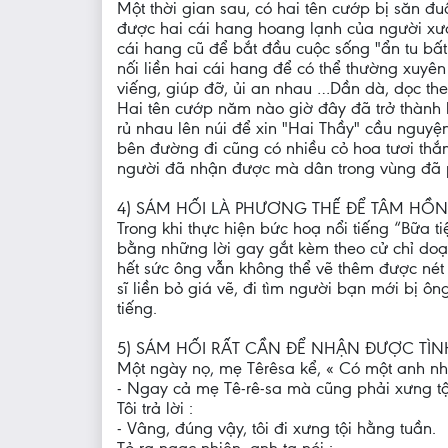
Một thời gian sau, có hai tên cướp bị săn đu
được hai cái hang hoang lạnh của người xưa
cái hang cũ để bắt đầu cuộc sống "ẩn tu bất
nối liền hai cái hang để có thể thường xuyên
viếng, giúp đỡ, ủi an nhau …Dần dà, dọc th
Hai tên cướp năm nào giờ đây đã trở thành h
rủ nhau lên núi để xin "Hai Thầy" cầu nguyệ
bên đường đi cũng có nhiều cỏ hoa tươi thắ
người đã nhận được mà dân trong vùng đã p
4) SÁM HỐI LÀ PHƯƠNG THẾ ĐỂ TÂM HỒN
Trong khi thực hiện bức hoạ nổi tiếng “Bữa 
bằng những lời gay gắt kèm theo cử chỉ doạ
hết sức ông vẫn không thể vẽ thêm được nét 
sĩ liền bỏ giá vẽ, đi tìm người bạn mới bị ô
tiếng.
5) SÁM HỐI RẤT CẦN ĐỂ NHẬN ĐƯỢC TÌ
Một ngày nọ, mẹ Têrêsa kể, « Có một anh nhà 
- Ngay cả mẹ Tê-rê-sa mà cũng phải xưng tộ
Tôi trả lời :
- Vâng, đúng vậy, tôi đi xưng tội hằng tuần.