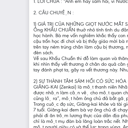
1. LỜI CHÚA : “Anh em hãy sám hối, vì Nước 
2. CÂU CHUYỆN :
1) GIÁ TRỊ CỦA NHỮNG GIỌT NƯỚC MẮT S
Ông KHẤU CHUẨN thuở nhỏ tính tình du đãng, k
học hành. Bà mẹ vốn nghiêm khắc thấy con n
cậu trốn học đi chơi và bị thầy giáo mời bà
trên tay ném trúng chân làm cậu bị thương, 
đèn sách.
Về sau Khấu Chuẩn thi đỗ làm quan và thăng 
khi nhìn thấy vết thương ở chân do quả cân 
tay đánh phạt ta, gây ra vết thương này. N
2) SỰ THÀNH TÂM SÁM HỐI CÓ SỨC HÓA 
GIĂNG-KAI (Zenkai) là một thanh niên Nhật 
được nhận làm cận vệ cho một quan chức 
cũng lộ ra”, một hôm ông chủ đã bắt gặp
Trong cuộc đọ sức, Giăng-kai khỏe và tài gi
7 tuổi. Giăng-kai đem bà vợ ông chủ đi chạy t
phải đi ăn trộm lương thực của dân địa phư
chỉ là một mụ đàn bà lăng loàn trắc nết. 
một người giàu có và thế lực trong vùng. A