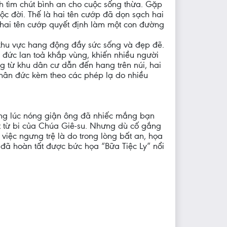
nh tìm chút bình an cho cuộc sống thừa. Gặp
c đời. Thế là hai tên cướp đã dọn sạch hai
ả hai tên cướp quyết định làm một con đường
 khu vực hang động đầy sức sống và đẹp đẽ.
h đức lan toả khắp vùng, khiến nhiều người
g từ khu dân cư dẫn đến hang trên núi, hai
nhân đức kèm theo các phép lạ do nhiều
rong lúc nóng giận ông đã nhiếc mắng bạn
t từ bi của Chúa Giê-su. Nhưng dù cố gắng
iệc ngưng trệ là do trong lòng bất an, họa
à đã hoàn tất được bức họa “Bữa Tiệc Ly” nổi