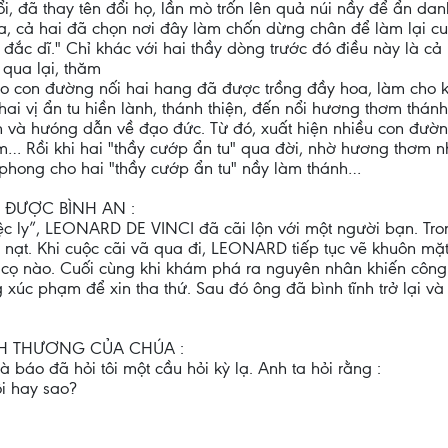
ổi, đã thay tên đổi họ, lần mò trốn lên quả núi nầy để ẩn da
, cả hai đã chọn nơi đây làm chốn dừng chân để làm lại cuộ
 đắc dĩ." Chỉ khác với hai thầy dòng trước đó điều này là c
 qua lại, thăm
eo con đường nối hai hang đã được trồng đầy hoa, làm cho
ai vị ẩn tu hiền lành, thánh thiện, đến nổi hương thơm thán
n và hưóng dẫn về đạo đức. Từ đó, xuất hiện nhiều con đườn
m… Rồi khi hai "thầy cướp ẩn tu" qua đời, nhờ hương thơm 
hong cho hai "thầy cướp ẩn tu" nầy làm thánh…
 ĐƯỢC BÌNH AN :
tiệc ly”, LEONARD DE VINCI đã cãi lộn với một người bạn. T
 nạt. Khi cuộc cãi vã qua đi, LEONARD tiếp tục vẽ khuôn mặ
cọ nào. Cuối cùng khi khám phá ra nguyên nhân khiến công v
ng xúc phạm để xin tha thứ. Sau đó ông đã bình tĩnh trở lại v
NH THƯƠNG CỦA CHÚA :
báo đã hỏi tôi một cầu hỏi kỳ lạ. Anh ta hỏi rằng :
i hay sao?