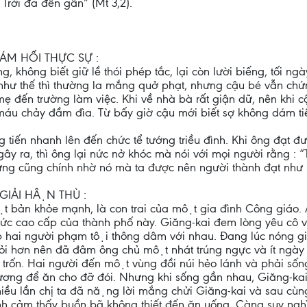
Trời đã đến gần” (Mt 3,2).
ÁM HỐI THỰC SỰ :
hông biết giữ lề thói phép tắc, lại còn lười biếng, tối ngày
hư thế thì thường la mắng quở phạt, nhưng cậu bé vẫn chứn
 mẹ đến trường làm việc. Khi về nhà bà rất giận dữ, nên kh
máu chảy đầm đìa. Từ bấy giờ cậu mới biết sợ không dám tiếp
tiến nhanh lên đến chức tể tướng triều đình. Khi ông đạt đư
gây ra, thì ông lại nức nở khóc mà nói với mọi người rằng : 
hưng cũng chính nhờ nó mà ta được nên người thành đạt như
GIẢI HẬN THÙ :
bản khỏe mạnh, là con trai của một gia đình Công giáo.
cao cấp của thành phố này. Giăng-kai đem lòng yêu cô vợ 
 hai người phạm tội thông dâm với nhau. Đang lúc nóng giâ
ỏi hơn nên đã đâm ông chủ một nhát trúng ngực và ít ngày s
rốn. Hai người đến một vùng đồi núi hẻo lánh và phải sốn
ơng để ăn cho đỡ đói. Nhưng khi sống gần nhau, Giăng-kai mơ
Nhiều lần chị ta đã nặng lời mắng chửi Giăng-kai và sau cù
nh cảm thấy buồn bã không thiết đến ăn uống. Càng suy nghĩ