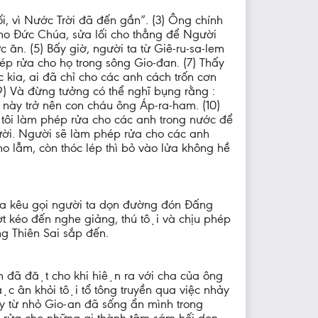
 vì Nước Trời đã đến gần”. (3) Ông chính
cho Đức Chúa, sửa lối cho thẳng để Người
 ăn. (5) Bấy giờ, người ta từ Giê-ru-sa-lem
hép rửa cho họ trong sông Gio-đan. (7) Thấy
c kia, ai đã chỉ cho các anh cách trốn cơn
 Và đừng tưởng có thể nghĩ bụng rằng :
á này trở nên con cháu ông Áp-ra-ham. (10)
i, tôi làm phép rửa cho các anh trong nước để
ời. Người sẽ làm phép rửa cho các anh
lẫm, còn thóc lép thì bỏ vào lửa không hề
̣a kêu gọi người ta dọn đường đón Đấng
 kéo đến nghe giảng, thú tội và chịu phép
ng Thiên Sai sắp đến.
hần đã đặt cho khi hiện ra với cha của ông
ặc ân khỏi tội tổ tông truyền qua việc nhảy
 từ nhỏ Gio-an đã sống ẩn mình trong