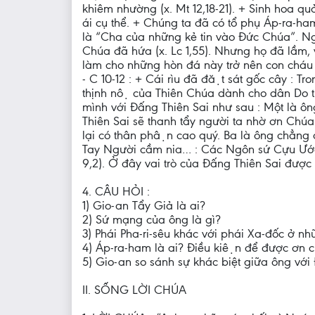
khiêm nhường (x. Mt 12,18-21). + Sinh hoa quả
ái cụ thể. + Chúng ta đã có tổ phụ Áp-ra
là “Cha của những kẻ tin vào Đức Chúa”. N
Chúa đã hứa (x. Lc 1,55). Nhưng họ đã lầm, 
làm cho những hòn đá này trở nên con cha
- C 10-12 : + Cái rìu đã đặt sát gốc cây : Tr
thịnh nộ của Thiên Chúa dành cho dân Do th
mình với Đấng Thiên Sai như sau : Một là ôn
Thiên Sai sẽ thanh tẩy người ta nhờ ơn Chú
lại có thân phận cao quý. Ba là ông chẳng co
Tay Người cầm nia… : Các Ngôn sứ Cựu Ước
9,2). Ở đây vai trò của Đấng Thiên Sai được 
4. CÂU HỎI :
1) Gio-an Tẩy Giả là ai?
2) Sứ mạng của ông là gì?
3) Phái Pha-ri-sêu khác với phái Xa-đốc ở n
4) Áp-ra-ham là ai? Điều kiện để được ơn c
5) Gio-an so sánh sự khác biệt giữa ông với Đ
II. SỐNG LỜI CHÚA