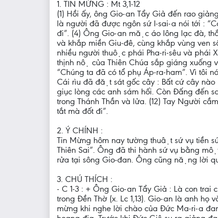
1. TIN MỪNG : Mt 3,1-12
(1) Hồi ấy, ông Gio-an Tẩy Giả đến rao giản
là người đã được ngôn sứ I-sai-a nói tới : 
đi”. (4) Ông Gio-an mặc áo lông lạc đà, thắ
và khắp miền Giu-đê, cùng khắp vùng ven sô
nhiều người thuộc phái Pha-ri-sêu và phái Xa
thịnh nộ của Thiên Chúa sắp giáng xuống vâ
“Chúng ta đã có tổ phụ Áp-ra-ham”. Vì tôi 
Cái rìu đã đặt sát gốc cây : Bất cứ cây nà
giục lòng các anh sám hối. Còn Đấng đến s
trong Thánh Thần và lửa. (12) Tay Người cầm n
tắt mà đốt đi”.
2. Ý CHÍNH :
Tin Mừng hôm nay tường thuật sứ vụ tiền sư
Thiên Sai”. Ông đã thi hành sứ vụ bằng một l
rửa tại sông Gio-đan. Ông cũng nặng lời quơ
3. CHÚ THÍCH :
- C 1-3 : + Ông Gio-an Tẩy Giả : Là con trai c
trong Đền Thờ (x. Lc 1,13). Gio-an là anh họ 
mừng khi nghe lời chào của Đức Ma-ri-a đang