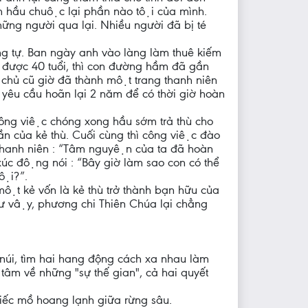
ch hầu chuộc lại phần nào tội của mình.
ững người qua lại. Nhiều người đã bị té
ng tự. Ban ngày anh vào làng làm thuê kiếm
ược 40 tuổi, thì con đường hầm đã gần
chủ cũ giờ đã thành một trang thanh niên
 yêu cầu hoãn lại 2 năm để có thời giờ hoàn
công việc chóng xong hầu sớm trả thù cho
của kẻ thù. Cuối cùng thì công việc đào
ng thanh niên : “Tâm nguyện của ta đã hoàn
́c động nói : “Bây giờ làm sao con có thể
tội?”.
̣t kẻ vốn là kẻ thù trở thành bạn hữu của
hư vậy, phương chi Thiên Chúa lại chẳng
 núi, tìm hai hang động cách xa nhau làm
 tâm về những "sự thế gian", cả hai quyết
hiếc mồ hoang lạnh giữa rừng sâu.