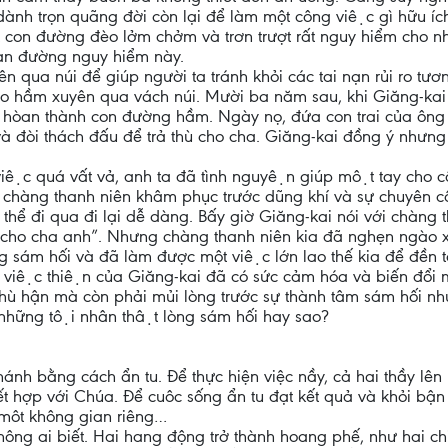
ành trọn quãng đời còn lại để làm một công việc gì hữu í
 con đường đèo lởm chởm và trơn trượt rất nguy hiểm cho nh
ạn đường nguy hiểm này.
 qua núi để giúp người ta tránh khỏi các tai nạn rủi ro tươ
̀o hầm xuyên qua vách núi. Mười ba năm sau, khi Giăng-kai đ
 sẽ hòan thành con đường hầm. Ngày nọ, đứa con trai của ông 
 đòi thách đấu để trả thù cho cha. Giăng-kai đồng ý nhưng
việc quá vất vả, anh ta đã tình nguyện giúp một tay cho 
àng thanh niên khâm phục trước dũng khí và sự chuyên cần 
thể đi qua đi lại dễ dàng. Bấy giờ Giăng-kai nói với chà
hù cho cha anh”. Nhưng chàng thanh niên kia đã nghẹn ngào xu
̀ng sám hối và đã làm được một việc lớn lao thế kia để đền 
àm việc thiện của Giăng-kai đã có sức cảm hóa và biến đổi mô
hận mà còn phải mủi lòng trước sự thành tâm sám hối n
những tội nhân thật lòng sám hối hay sao?
ánh bằng cách ẩn tu. Để thực hiện việc nầy, cả hai thầy lên
ết hợp với Chúa. Để cuôc sống ẩn tu đạt kết quả và khỏi bận
 môt không gian riêng…
hông ai biết. Hai hang động trở thành hoang phế, như hai c