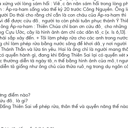
 xứng với lòng sám hối : Việc ăn năn sám hối trong lòng 
-ham : Áp-ra-ham sống vào thế kỷ 20 trước Công Nguyên. Ông là
gười Do thái cho rằng chỉ cần là con cháu của Áp-ra-ham t
vì để được cứu độ người ta còn phải tuân phục thánh Ý Thi
́u ông Áp-ra-ham : Thiên Chúa chỉ ban ơn cứu độ cho những n
ong Cựu Ước, cây là hình ảnh ám chỉ các dân tộc (x. Is 6,13).
ái sắp xảy đến. + Tôi làm phép rửa cho các anh trong nươ
g chỉ làm phép rửa bằng nước sông để khơi dậy nơi người c
a Thánh Thần và lửa tin yêu. Hai là ông chỉ là người mang 
́ quyền hành gì, đang khi Đấng Thiên Sai lại có quyền xét xư
 thường diễn tả ngày tận thế bằng hình ảnh của một ngườ
diễn tả giống như ông chủ của thửa ruộng trong dụ ngôn cỏ l
hững điểm nào?
ứu độ là gi?
ấng Thiên Sai về phép rửa, thân thế và quyền năng thế nà