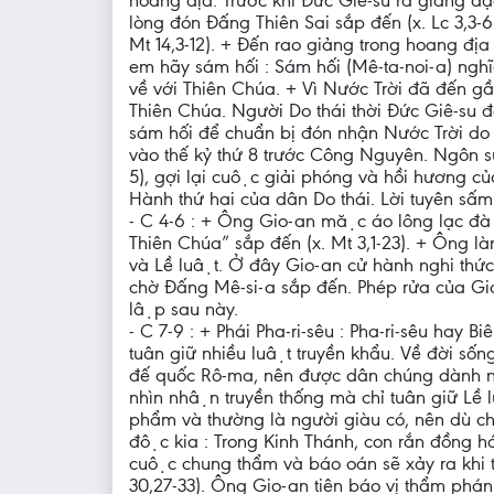
hoang địa. Trước khi Đức Giê-su ra giảng đa
lòng đón Đấng Thiên Sai sắp đến (x. Lc 3,3-6)
Mt 14,3-12). + Đến rao giảng trong hoang địa 
em hãy sám hối : Sám hối (Mê-ta-noi-a) nghĩa 
về với Thiên Chúa. + Vì Nước Trời đã đến 
Thiên Chúa. Người Do thái thời Đức Giê-su
sám hối để chuẩn bị đón nhận Nước Trời do 
vào thế kỷ thứ 8 trước Công Nguyên. Ngôn sứ 
5), gợi lại cuộc giải phóng và hồi hương 
Hành thứ hai của dân Do thái. Lời tuyên sấ
- C 4-6 : + Ông Gio-an mặc áo lông lạc đà 
Thiên Chúa” sắp đến (x. Mt 3,1-23). + Ông làm 
và Lề luật. Ở đây Gio-an cử hành nghi thức
chờ Đấng Mê-si-a sắp đến. Phép rửa của Gio-a
lập sau này.
- C 7-9 : + Phái Pha-ri-sêu : Pha-ri-sêu hay Biê
tuân giữ nhiều luật truyền khẩu. Về đời sống
đế quốc Rô-ma, nên được dân chúng dành nhiê
nhìn nhận truyền thống mà chỉ tuân giữ Lề
phẩm và thường là người giàu có, nên dù ch
độc kia : Trong Kinh Thánh, con rắn đồng hóa
cuộc chung thẩm và báo oán sẽ xảy ra khi thơ
30,27-33). Ông Gio-an tiên báo vị thẩm phán 