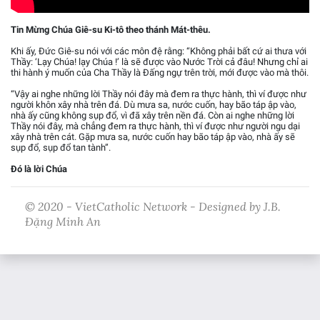
Tin Mừng Chúa Giê-su Ki-tô theo thánh Mát-thêu.
Khi ấy, Đức Giê-su nói với các môn đệ rằng: “Không phải bất cứ ai thưa với
Thầy: ‘Lạy Chúa! lạy Chúa !’ là sẽ được vào Nước Trời cả đâu! Nhưng chỉ ai
thi hành ý muốn của Cha Thầy là Đấng ngự trên trời, mới được vào mà thôi.
“Vậy ai nghe những lời Thầy nói đây mà đem ra thực hành, thì ví được như
người khôn xây nhà trên đá. Dù mưa sa, nước cuốn, hay bão táp ập vào,
nhà ấy cũng không sụp đổ, vì đã xây trên nền đá. Còn ai nghe những lời
Thầy nói đây, mà chẳng đem ra thực hành, thì ví được như người ngu dại
xây nhà trên cát. Gặp mưa sa, nước cuốn hay bão táp ập vào, nhà ấy sẽ
sụp đổ, sụp đổ tan tành”.
Đó là lời Chúa
© 2020 - VietCatholic Network - Designed by J.B.
Đặng Minh An