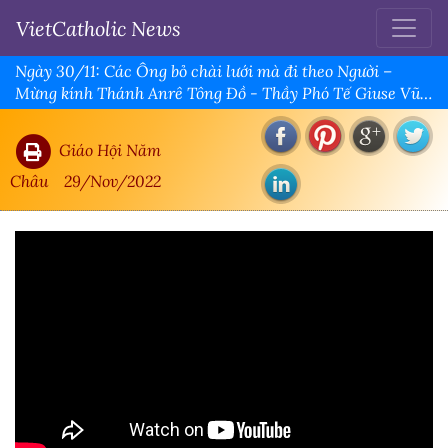
VietCatholic News
Ngày 30/11: Các Ông bỏ chài lưới mà đi theo Người –
Mừng kính Thánh Anrê Tông Đồ - Thầy Phó Tế Giuse Vũ
Viết Hướng, SDB
Giáo Hội Năm
Châu
29/Nov/2022