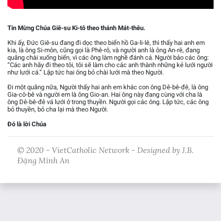
Tin Mừng Chúa Giê-su Ki-tô theo thánh Mát-thêu.
Khi ấy, Đức Giê-su đang đi dọc theo biển hồ Ga-li-lê, thì thấy hai anh em
kia, là ông Si-môn, cũng gọi là Phê-rô, và người anh là ông An-rê, đang
quăng chài xuống biển, vì các ông làm nghề đánh cá. Người bảo các ông:
“Các anh hãy đi theo tôi, tôi sẽ làm cho các anh thành những kẻ lưới người
như lưới cá.” Lập tức hai ông bỏ chài lưới mà theo Người.
Đi một quãng nữa, Người thấy hai anh em khác con ông Dê-bê-đê, là ông
Gia-cô-bê và người em là ông Gio-an. Hai ông này đang cùng với cha là
ông Dê-bê-đê vá lưới ở trong thuyền. Người gọi các ông. Lập tức, các ông
bỏ thuyền, bỏ cha lại mà theo Người.
Đó là lời Chúa
© 2020 - VietCatholic Network - Designed by J.B.
Đặng Minh An