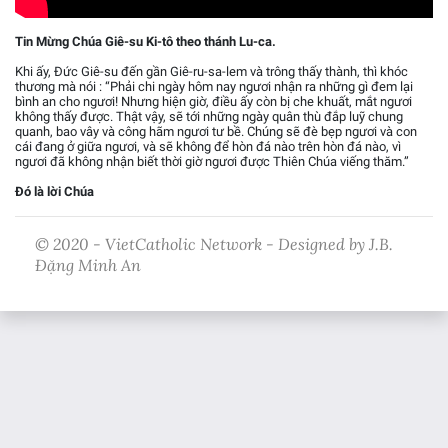
Tin Mừng Chúa Giê-su Ki-tô theo thánh Lu-ca.
Khi ấy, Đức Giê-su đến gần Giê-ru-sa-lem và trông thấy thành, thì khóc
thương mà nói : “Phải chi ngày hôm nay ngươi nhận ra những gì đem lại
bình an cho ngươi! Nhưng hiện giờ, điều ấy còn bị che khuất, mắt ngươi
không thấy được. Thật vậy, sẽ tới những ngày quân thù đắp luỹ chung
quanh, bao vây và công hãm ngươi tư bề. Chúng sẽ đè bẹp ngươi và con
cái đang ở giữa ngươi, và sẽ không để hòn đá nào trên hòn đá nào, vì
ngươi đã không nhận biết thời giờ ngươi được Thiên Chúa viếng thăm.”
Đó là lời Chúa
© 2020 - VietCatholic Network - Designed by J.B.
Đặng Minh An