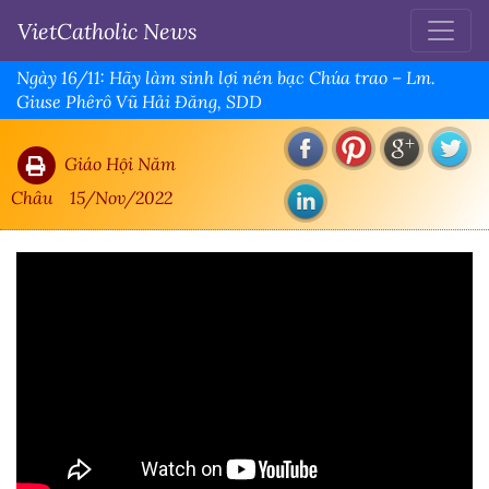
VietCatholic News
Ngày 16/11: Hãy làm sinh lợi nén bạc Chúa trao – Lm.
Giuse Phêrô Vũ Hải Đăng, SDD
Giáo Hội Năm
Châu
15/Nov/2022