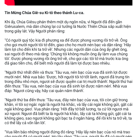
Tin Mừng Chúa Giê-su Ki-tô theo thánh Lu-ca.
Khi ấy, Chúa Giêsu phán thêm một dụ ngôn nữa, vì Người đã đến gần
Giêrusalem, mà dân chúng lại cứ tưởng là Nước Thiên Chúa sắp xuất hiện
trong giây lát. Vậy Người phán rằng:
"Có người quý tộc kia đi phương xa để được phong vương rồi trở về. Ông
cho gọi mười người tôi tớ đến, giao cho họ mười nén bạc và dặn rằng: 'Hãy
làm lợi cho đến khi ta trở về'. Nhưng các người dân của ông ấy ghét ông,
sai người đi theo mà rằng: 'Chúng tôi không muốn ông ấy làm vua chúng
tôi'. Được phong vương rồi ông trở về, cho gọi các tôi tớ mà trước kia ông
đã giao tiền cho, để biết mỗi người đã làm lợi được bao nhiêu.
"Người thứ nhất đến và thưa: 'Tâu vua, nén bạc của vua đã sinh lợi được
mười nén'. Nhà vua bảo: 'Được, hỡi người tôi tớ tốt lành, ngươi đã trung tín
trong điều nhỏ mọn, ngươi sẽ được quyền cai trị mười thành'. Người thứ hai
đến thưa: 'Tâu vua, nén bạc của vua đã sinh lợi được năm nén'. Nhà vua
đáp: 'Ngươi cũng vậy, hãy cai quản năm thành'.
"Người thứ ba đến thưa: 'Tâu vua, đây nén bạc của vua, tôi còn giữ trong
khăn, vì tôi sợ ngài: ngài là người hà khắc, và lấy cái ngài không gửi, gặt cái
ngài không gieo'. Vua phán rằng: 'Hỡi đầy tớ bất lương, ta cứ lời ngươi mà
xử ngươi. Ngươi đã biết ta là người hà khắc, lấy cái ta không gửi, gặt cái ta
không gieo, sao ngươi không gửi bạc ta ở ngân hàng, để rồi khi ta trở về, ta
có thể lấy cả vốn lẫn lời'.
"Vua liền bảo những người đứng đó rằng: 'Hãy lấy nén bạc của nó mà trao
cho người đã có mười nén'. Họ tâu rằng: 'Tâu vua, người ấy đã có mười nén