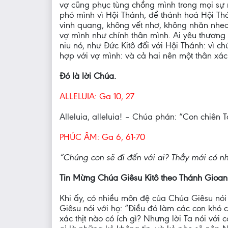
vợ cũng phục tùng chồng mình trong mọi sự 
phó mình vì Hội Thánh, để thánh hoá Hội Th
vinh quang, không vết nhơ, không nhăn nheo
vợ mình như chính thân mình. Ai yêu thương
niu nó, như Đức Kitô đối với Hội Thánh: vì c
hợp với vợ mình: và cả hai nên một thân xác
Đó là lời Chúa.
ALLELUIA: Ga 10, 27
Alleluia, alleluia! – Chúa phán: “Con chiên Ta
PHÚC ÂM: Ga 6, 61-70
“Chúng con sẽ đi đến với ai? Thầy mới có nh
Tin Mừng Chúa Giêsu Kitô theo Thánh Gioan
Khi ấy, có nhiều môn đệ của Chúa Giêsu nói
Giêsu nói với họ: “Điều đó làm các con khó 
xác thịt nào có ích gì? Nhưng lời Ta nói với 