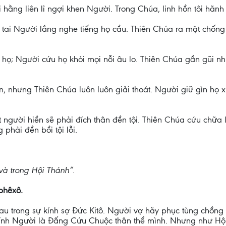
ôi hằng liên lỉ ngợi khen Người. Trong Chúa, linh hồn tôi hã
 tai Người lắng nghe tiếng họ cầu. Thiên Chúa ra mặt chống n
 họ; Người cứu họ khỏi mọi nỗi âu lo. Thiên Chúa gần gũi 
, nhưng Thiên Chúa luôn luôn giải thoát. Người giữ gìn họ 
 người hiền sẽ phải đích thân đền tội. Thiên Chúa cứu chữa 
phải đền bồi tội lỗi.
và trong Hội Thánh”.
phêxô.
 trong sự kính sợ Đức Kitô. Người vợ hãy phục tùng chồng 
hính Người là Đấng Cứu Chuộc thân thể mình. Nhưng như Hội 