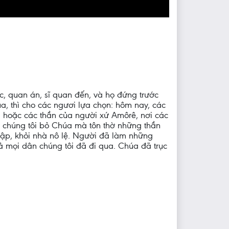
tộc, quan án, sĩ quan đến, và họ đứng trước
a, thì cho các ngươi lựa chọn: hôm nay, các
, hoặc các thần của người xứ Amôrê, nơi các
ện chúng tôi bỏ Chúa mà tôn thờ những thần
-cập, khỏi nhà nô lệ. Người đã làm những
 cả mọi dân chúng tôi đã đi qua. Chúa đã trục