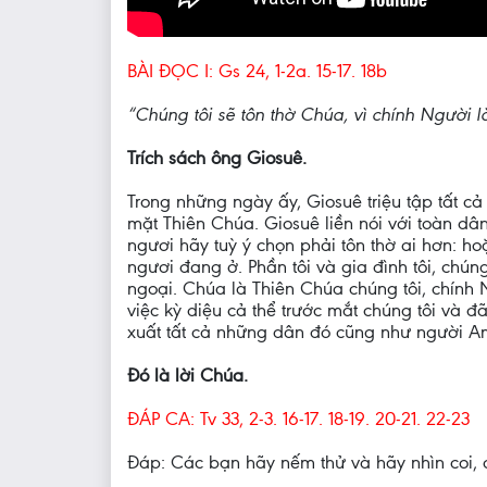
BÀI ĐỌC I: Gs 24, 1-2a. 15-17. 18b
“Chúng tôi sẽ tôn thờ Chúa, vì chính Người l
Trích sách ông Giosuê.
Trong những ngày ấy, Giosuê triệu tập tất cả 
mặt Thiên Chúa. Giosuê liền nói với toàn dâ
ngươi hãy tuỳ ý chọn phải tôn thờ ai hơn: h
ngươi đang ở. Phần tôi và gia đình tôi, chún
ngoại. Chúa là Thiên Chúa chúng tôi, chính 
việc kỳ diệu cả thể trước mắt chúng tôi và đ
xuất tất cả những dân đó cũng như người Amô
Đó là lời Chúa.
ĐÁP CA: Tv 33, 2-3. 16-17. 18-19. 20-21. 22-23
Đáp: Các bạn hãy nếm thử và hãy nhìn coi, 