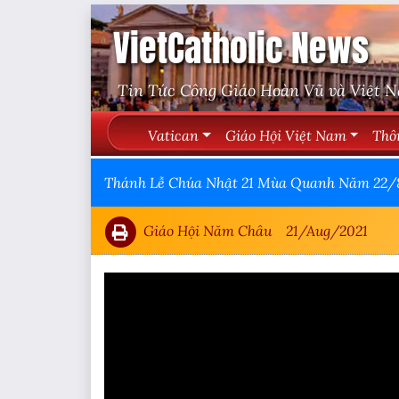
VietCatholic News
Tin Tức Công Giáo Hoàn Vũ và Việt 
Vatican
Giáo Hội Việt Nam
Thô
Thánh Lễ Chúa Nhật 21 Mùa Quanh Năm 22/8/
Giáo Hội Năm Châu
21/Aug/2021