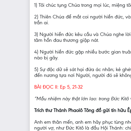
1) Tôi chúc tụng Chúa trong mọi lúc, miệng t
2) Thiên Chúa để mắt coi người hiền đức, và
trần ai.
3) Người hiền đức kêu cầu và Chúa nghe lời
tâm hồn đau thương giập nát.
4) Người hiền đức gặp nhiều bước gian truân
nào bị gãy.
5) Sự độc dữ sẽ sát hại đứa ác nhân; kẻ ghét
đến nương tựa nơi Người, người đó sẽ không 
BÀI ĐỌC II: Ep 5, 21-32
“Mầu nhiệm này thật lớn lao: trong Đức Kitô 
Trích thư Thánh Phaolô Tông đồ gửi tín hữu Ê
Anh em thân mến, anh em hãy phục tùng nhau
người vợ, như Đức Kitô là đầu Hội Thánh: c