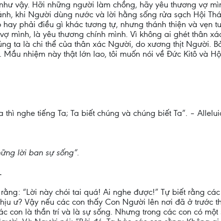
như vậy. Hỡi những người làm chồng, hãy yêu thương vợ mì
ánh, khi Người dùng nước và lời hằng sống rửa sạch Hội Th
 hay phải điều gì khác tương tự, nhưng thánh thiện và vẹn t
 vợ mình, là yêu thương chính mình. Vì không ai ghét thân 
húng ta là chi thể của thân xác Người, do xương thịt Người. B
. Mầu nhiệm này thật lớn lao, tôi muốn nói về Đức Kitô và Hộ
 thì nghe tiếng Ta; Ta biết chúng và chúng biết Ta”. – Allelui
ững lời ban sự sống”.
.
 rằng: “Lời này chói tai quá! Ai nghe được!” Tự biết rằng 
chịu ư? Vậy nếu các con thấy Con Người lên nơi đã ở trước th
các con là thần trí và là sự sống. Nhưng trong các con có một