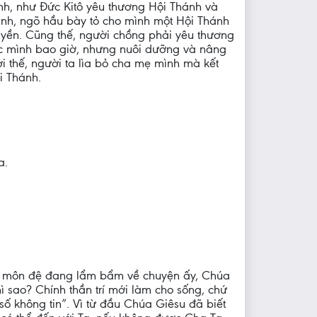
nh, như Đức Kitô yêu thương Hội Thánh và
ánh, ngõ hầu bày tỏ cho mình một Hội Thánh
uyền. Cũng thế, người chồng phải yêu thương
xác mình bao giờ, nhưng nuôi dưỡng và nâng
ởi thế, người ta lìa bỏ cha mẹ mình mà kết
i Thánh.
a.
các môn đệ đang lẩm bẩm về chuyện ấy, Chúa
ì sao? Chính thần trí mới làm cho sống, chứ
 số không tin”. Vì từ đầu Chúa Giêsu đã biết