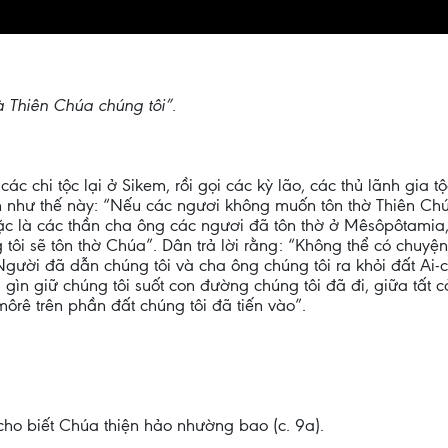
à Thiên Chúa chúng tôi”.
các chi tộc lại ở Sikem, rồi gọi các kỳ lão, các thủ lãnh gia 
n như thế này: “Nếu các ngươi không muốn tôn thờ Thiên Chú
oặc là các thần cha ông các ngươi đã tôn thờ ở Mêsôpôtamia
g tôi sẽ tôn thờ Chúa”. Dân trả lời rằng: “Không thể có chuy
Người đã dẫn chúng tôi và cha ông chúng tôi ra khỏi đất Ai
ã gìn giữ chúng tôi suốt con đường chúng tôi đã đi, giữa tất
rê trên phần đất chúng tôi đã tiến vào”.
cho biết Chúa thiện hảo nhường bao (c. 9a).