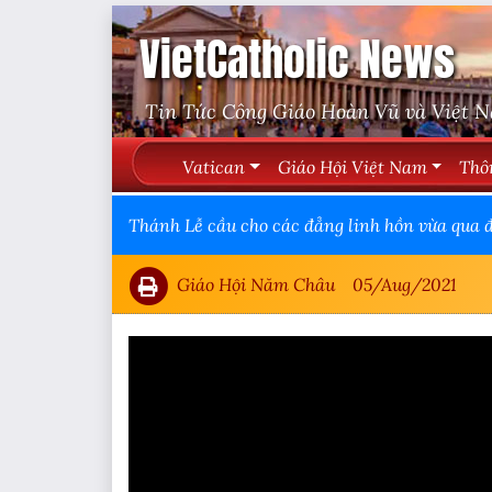
VietCatholic News
Tin Tức Công Giáo Hoàn Vũ và Việt 
Vatican
Giáo Hội Việt Nam
Thô
Thánh Lễ cầu cho các đẳng linh hồn vừa qua đờ
Giáo Hội Năm Châu
05/Aug/2021