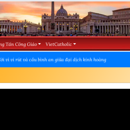
Nam
ng Tấn Công Giáo
VietCatholic
i vì vi rút và cầu bình an giữa đại dịch kinh hoàng