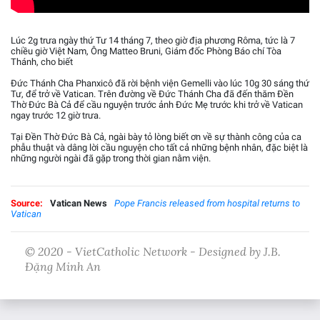
Lúc 2g trưa ngày thứ Tư 14 tháng 7, theo giờ địa phương Rôma, tức là 7
chiều giờ Việt Nam, Ông Matteo Bruni, Giám đốc Phòng Báo chí Tòa
Thánh, cho biết
Đức Thánh Cha Phanxicô đã rời bệnh viện Gemelli vào lúc 10g 30 sáng thứ
Tư, để trở về Vatican. Trên đường về Đức Thánh Cha đã đến thăm Đền
Thờ Đức Bà Cả để cầu nguyện trước ảnh Đức Mẹ trước khi trở về Vatican
ngay trước 12 giờ trưa.
Tại Đền Thờ Đức Bà Cả, ngài bày tỏ lòng biết ơn về sự thành công của ca
phẫu thuật và dâng lời cầu nguyện cho tất cả những bệnh nhân, đặc biệt là
những người ngài đã gặp trong thời gian nằm viện.
Source:
Vatican News
Pope Francis released from hospital returns to
Vatican
© 2020 - VietCatholic Network - Designed by J.B.
Đặng Minh An