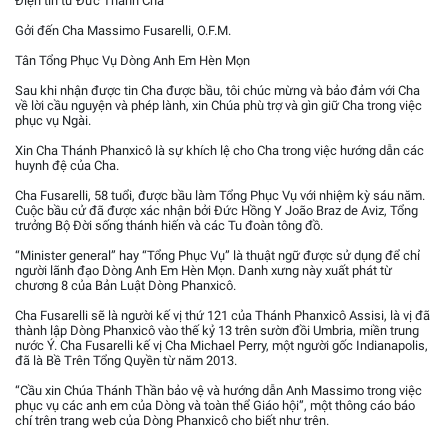
Điện tín từ Đức Thánh Cha
Gởi đến Cha Massimo Fusarelli, O.F.M.
Tân Tổng Phục Vụ Dòng Anh Em Hèn Mọn
Sau khi nhận được tin Cha được bầu, tôi chúc mừng và bảo đảm với Cha
về lời cầu nguyện và phép lành, xin Chúa phù trợ và gìn giữ Cha trong việc
phục vụ Ngài.
Xin Cha Thánh Phanxicô là sự khích lệ cho Cha trong việc hướng dẫn các
huynh đệ của Cha.
Cha Fusarelli, 58 tuổi, được bầu làm Tổng Phục Vụ với nhiệm kỳ sáu năm.
Cuộc bầu cử đã được xác nhận bởi Đức Hồng Y João Braz de Aviz, Tổng
trưởng Bộ Đời sống thánh hiến và các Tu đoàn tông đồ.
“Minister general” hay “Tổng Phục Vụ” là thuật ngữ được sử dụng để chỉ
người lãnh đạo Dòng Anh Em Hèn Mọn. Danh xưng này xuất phát từ
chương 8 của Bản Luật Dòng Phanxicô.
Cha Fusarelli sẽ là người kế vị thứ 121 của Thánh Phanxicô Assisi, là vị đã
thành lập Dòng Phanxicô vào thế kỷ 13 trên sườn đồi Umbria, miền trung
nước Ý. Cha Fusarelli kế vị Cha Michael Perry, một người gốc Indianapolis,
đã là Bề Trên Tổng Quyền từ năm 2013.
“Cầu xin Chúa Thánh Thần bảo vệ và hướng dẫn Anh Massimo trong việc
phục vụ các anh em của Dòng và toàn thể Giáo hội”, một thông cáo báo
chí trên trang web của Dòng Phanxicô cho biết như trên.