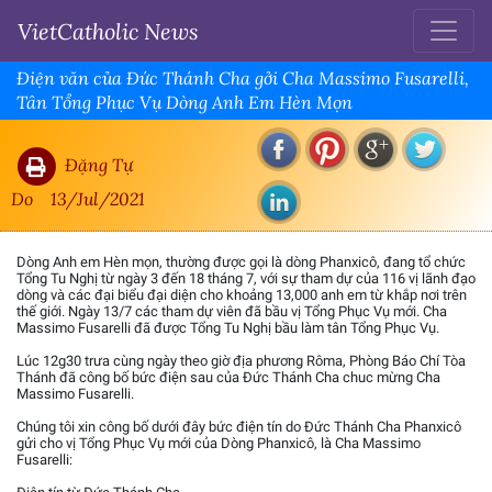
VietCatholic News
Điện văn của Đức Thánh Cha gởi Cha Massimo Fusarelli,
Tân Tổng Phục Vụ Dòng Anh Em Hèn Mọn
Đặng Tự
Do
13/Jul/2021
Dòng Anh em Hèn mọn, thường được gọi là dòng Phanxicô, đang tổ chức
Tổng Tu Nghị từ ngày 3 đến 18 tháng 7, với sự tham dự của 116 vị lãnh đạo
dòng và các đại biểu đại diện cho khoảng 13,000 anh em từ khắp nơi trên
thế giới. Ngày 13/7 các tham dự viên đã bầu vị Tổng Phục Vụ mới. Cha
Massimo Fusarelli đã được Tổng Tu Nghị bầu làm tân Tổng Phục Vụ.
Lúc 12g30 trưa cùng ngày theo giờ địa phương Rôma, Phòng Báo Chí Tòa
Thánh đã công bố bức điện sau của Đức Thánh Cha chuc mừng Cha
Massimo Fusarelli.
Chúng tôi xin công bố dưới đây bức điện tín do Đức Thánh Cha Phanxicô
gửi cho vị Tổng Phục Vụ mới của Dòng Phanxicô, là Cha Massimo
Fusarelli: