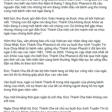
Thánh cho biết vào hôm thứ Năm 8 tháng 7 rằng Đức Phanxicô đã cầu
nguyện đặc biệt cho những trẻ em đang chiến đấu với bệnh ung thư trong
cùng một bệnh viện nơi ngài đang ở.
Một bức thư được gửi đến Đức Giáo Hoàng và được chia sẻ bởi Vatican
viết: “Chúng con đã nghe nói rằng Đức Thánh Cha không được khỏe và
hiện đang ở cùng một bệnh viện với chúng con. Dù không thể gặp nhau
nhưng chúng con gửi đến Đức Thánh Cha một cái ôm mạnh mẽ và chúc
ngài mau chóng bình phục”.
Hôm thứ Sáu, văn phòng báo chí của Vatican xác nhận rằng vào ngày
Chúa Nhật, Đức Thánh Cha Phanxicô sẽ chủ sự buổi đọc kinh Truyền Tin
trưa Chúa Nhật từ bệnh viện, giống như Thánh Gioan Phaolô II đã làm khi
ngài ở đó vào các năm 1981, 1996 và 2005. Thông tin cập nhật mới nhất về
sức khỏe của ngài cho biết Đức Thánh Cha Phanxicô đã trải qua một ngày
yên tĩnh với các tiến triển lâm sàng bình thường. Ngài tiếp tục ăn uống đều
đặn và điều trị theo lịch trình.
Đức Thánh Cha đã đi tản bộ trên hành lang và tiếp tục công việc của ngài,
xen kẽ đó là những giây phút đọc các văn bản.
Vào buổi trưa, ngài cử hành Thánh lễ trong nhà nguyện của phòng bệnh
riêng của mình, với sự tham dự của tất cả những người đang hỗ trợ ngài
trong thời gian nằm viện.
Sau một khoảng thời gian ngắn bị sốt nhẹ, Đức Thánh Cha hiện không còn
sốt nữa.
Ngày Chúa Nhật tới, Đức Thánh Cha sẽ chủ sự buổi đọc kinh Truyền Tin từ