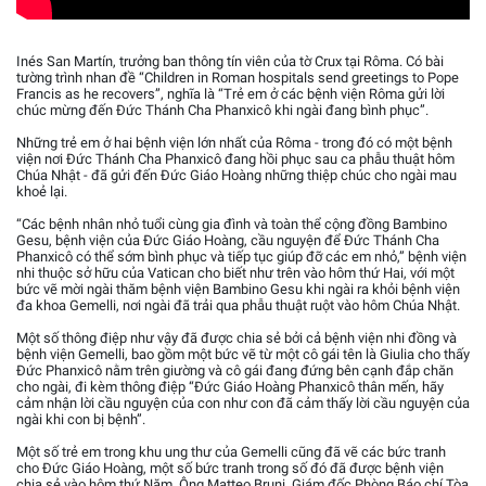
Inés San Martín, trưởng ban thông tín viên của tờ Crux tại Rôma. Có bài
tường trình nhan đề “Children in Roman hospitals send greetings to Pope
Francis as he recovers”, nghĩa là “Trẻ em ở các bệnh viện Rôma gửi lời
chúc mừng đến Đức Thánh Cha Phanxicô khi ngài đang bình phục”.
Những trẻ em ở hai bệnh viện lớn nhất của Rôma - trong đó có một bệnh
viện nơi Đức Thánh Cha Phanxicô đang hồi phục sau ca phẫu thuật hôm
Chúa Nhật - đã gửi đến Đức Giáo Hoàng những thiệp chúc cho ngài mau
khoẻ lại.
“Các bệnh nhân nhỏ tuổi cùng gia đình và toàn thể cộng đồng Bambino
Gesu, bệnh viện của Đức Giáo Hoàng, cầu nguyện để Đức Thánh Cha
Phanxicô có thể sớm bình phục và tiếp tục giúp đỡ các em nhỏ,” bệnh viện
nhi thuộc sở hữu của Vatican cho biết như trên vào hôm thứ Hai, với một
bức vẽ mời ngài thăm bệnh viện Bambino Gesu khi ngài ra khỏi bệnh viện
đa khoa Gemelli, nơi ngài đã trải qua phẫu thuật ruột vào hôm Chúa Nhật.
Một số thông điệp như vậy đã được chia sẻ bởi cả bệnh viện nhi đồng và
bệnh viện Gemelli, bao gồm một bức vẽ từ một cô gái tên là Giulia cho thấy
Đức Phanxicô nằm trên giường và cô gái đang đứng bên cạnh đắp chăn
cho ngài, đi kèm thông điệp “Đức Giáo Hoàng Phanxicô thân mến, hãy
cảm nhận lời cầu nguyện của con như con đã cảm thấy lời cầu nguyện của
ngài khi con bị bệnh”.
Một số trẻ em trong khu ung thư của Gemelli cũng đã vẽ các bức tranh
cho Đức Giáo Hoàng, một số bức tranh trong số đó đã được bệnh viện
chia sẻ vào hôm thứ Năm. Ông Matteo Bruni, Giám đốc Phòng Báo chí Tòa