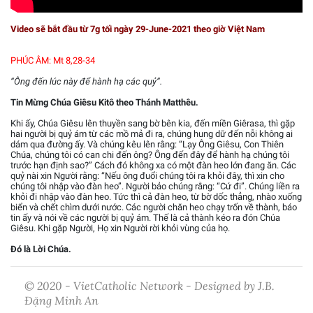
Video sẽ bắt đầu từ 7g tối ngày 29-June-2021 theo giờ Việt Nam
PHÚC ÂM: Mt 8,28-34
“Ông đến lúc này để hành hạ các quỷ”.
Tin Mừng Chúa Giêsu Kitô theo Thánh Matthêu.
Khi ấy, Chúa Giêsu lên thuyền sang bờ bên kia, đến miền Giêrasa, thì gặp
hai người bị quỷ ám từ các mồ mả đi ra, chúng hung dữ đến nỗi không ai
dám qua đường ấy. Và chúng kêu lên rằng: “Lạy Ông Giêsu, Con Thiên
Chúa, chúng tôi có can chi đến ông? Ông đến đây để hành hạ chúng tôi
trước hạn định sao?” Cách đó không xa có một đàn heo lớn đang ăn. Các
quỷ nài xin Người rằng: “Nếu ông đuổi chúng tôi ra khỏi đây, thì xin cho
chúng tôi nhập vào đàn heo”. Người bảo chúng rằng: “Cứ đi”. Chúng liền ra
khỏi đi nhập vào đàn heo. Tức thì cả đàn heo, từ bờ dốc thẳng, nhào xuống
biển và chết chìm dưới nước. Các người chăn heo chạy trốn về thành, báo
tin ấy và nói về các người bị quỷ ám. Thế là cả thành kéo ra đón Chúa
Giêsu. Khi gặp Người, Họ xin Người rời khỏi vùng của họ.
Đó là Lời Chúa.
© 2020 - VietCatholic Network - Designed by J.B.
Đặng Minh An