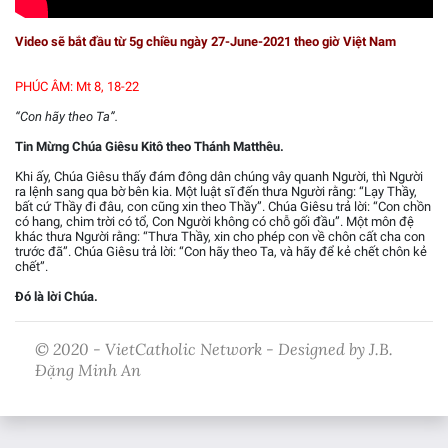
Video sẽ bắt đầu từ 5g chiều ngày 27-June-2021 theo giờ Việt Nam
PHÚC ÂM: Mt 8, 18-22
“Con hãy theo Ta”.
Tin Mừng Chúa Giêsu Kitô theo Thánh Matthêu.
Khi ấy, Chúa Giêsu thấy đám đông dân chúng vây quanh Người, thì Người
ra lệnh sang qua bờ bên kia. Một luật sĩ đến thưa Người rằng: “Lạy Thầy,
bất cứ Thầy đi đâu, con cũng xin theo Thầy”. Chúa Giêsu trả lời: “Con chồn
có hang, chim trời có tổ, Con Người không có chỗ gối đầu”. Một môn đệ
khác thưa Người rằng: “Thưa Thầy, xin cho phép con về chôn cất cha con
trước đã”. Chúa Giêsu trả lời: “Con hãy theo Ta, và hãy để kẻ chết chôn kẻ
chết”.
Đó là lời Chúa.
© 2020 - VietCatholic Network - Designed by J.B.
Đặng Minh An