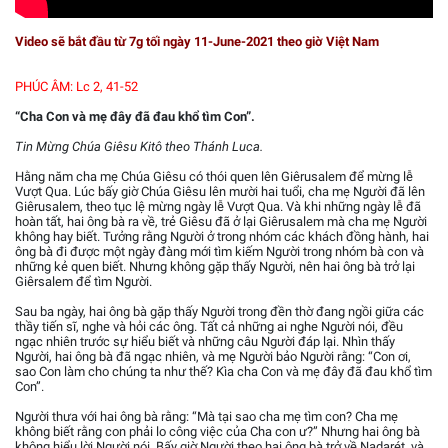
Video sẽ bắt đầu từ 7g tối ngày 11-June-2021 theo giờ Việt Nam
PHÚC ÂM: Lc 2, 41-52
“Cha Con và mẹ đây đã đau khổ tìm Con”.
Tin Mừng Chúa Giêsu Kitô theo Thánh Luca.
Hằng năm cha mẹ Chúa Giêsu có thói quen lên Giêrusalem để mừng lễ
Vượt Qua. Lúc bấy giờ Chúa Giêsu lên mười hai tuổi, cha mẹ Người đã lên
Giêrusalem, theo tục lệ mừng ngày lễ Vượt Qua. Và khi những ngày lễ đã
hoàn tất, hai ông bà ra về, trẻ Giêsu đã ở lại Giêrusalem mà cha mẹ Người
không hay biết. Tưởng rằng Người ở trong nhóm các khách đồng hành, hai
ông bà đi được một ngày đàng mới tìm kiếm Người trong nhóm bà con và
những kẻ quen biết. Nhưng không gặp thấy Người, nên hai ông bà trở lại
Giêrsalem để tìm Người.
Sau ba ngày, hai ông bà gặp thấy Người trong đền thờ đang ngồi giữa các
thầy tiến sĩ, nghe và hỏi các ông. Tất cả những ai nghe Người nói, đều
ngạc nhiên trước sự hiểu biết và những câu Người đáp lại. Nhìn thấy
Người, hai ông bà đã ngạc nhiên, và mẹ Người bảo Người rằng: “Con ơi,
sao Con làm cho chúng ta như thế? Kìa cha Con và mẹ đây đã đau khổ tìm
Con”.
Người thưa với hai ông bà rằng: “Mà tại sao cha mẹ tìm con? Cha mẹ
không biết rằng con phải lo công việc của Cha con ư?” Nhưng hai ông bà
không hiểu lời Người nói. Bấy giờ Người theo hai ông bà trở về Nadarét, và