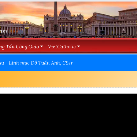
Nam
ng Tấn Công Giáo
VietCatholic
su - Linh mục Đỗ Tuấn Anh, CSsr