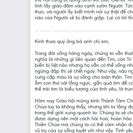
lính lấy giáo đâm vào cạnh sườn Người. Tức
thực; và người ấy biết mình nói sự thật để 
nào của Người sẽ bị đánh giập. Lại có lời 
… ……… ………… …………………………………………
Kính thưa quý ông bà anh chị em,
Trong đời sống hàng ngày, chúng ta vẫn thườ
nghĩa là những gì liên quan đến Tim, còn Tr
biến bị liệt não nhưng họ vẫn có thể sống n
ngừng đập thì sẽ chết ngay. Như vậy, não ng
cung cấp máu là sự sống cho toàn thân. Tim
ẵm con thơ sát lồng ngực, gần quả tim để c
thế trái tim là biểu tượng của tình yêu, là tr
Hôm nay Giáo hội mừng kính Thánh Tâm Chúa G
Chúa tuy ta không thấy, nhưng khi ta lắng đ
trong thế giới xung quanh ta. Chúng ta sẽ ch
được dựng nên một cách hài hoà, hoàn hảo đ
Thiên Chúa mà chúng ta có thể cảm nhận đ
vũ trụ của sự sống tuyệt vời như vậy. Tình y