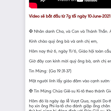
Video sẽ bắt đầu từ 7g tối ngày 10-June-202
✠ Nhân danh Cha, và Con và Thánh Thần. 
Kính chào quý ông bà và anh chị em,
Hôm nay thứ 6, ngày 11/6, Giáo hội toàn cầ
Giờ đây con kính mời quý ông bà, anh chị
Tin Mừng: (Ga 19:31-37)
Một người lính lấy giáo đâm vào cạnh sườn Đ
✠ Tin Mừng Chúa Giê-su Ki-tô theo thánh Gi
Hôm đó là ngày áp lễ Vượt Qua, người Do-thá
họ xin ông Phi-la-tô cho đánh giập ống châ
thứ hai cùng bị đóng đinh với Đức Giê-su. 