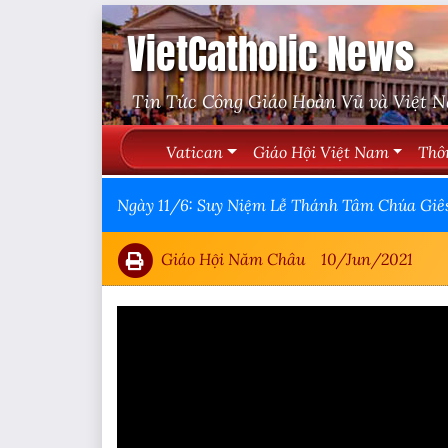
VietCatholic News
Tin Tức Công Giáo Hoàn Vũ và Việt 
Vatican
Giáo Hội Việt Nam
Thô
Ngày 11/6: Suy Niệm Lễ Thánh Tâm Chúa Giê
Giáo Hội Năm Châu
10/Jun/2021