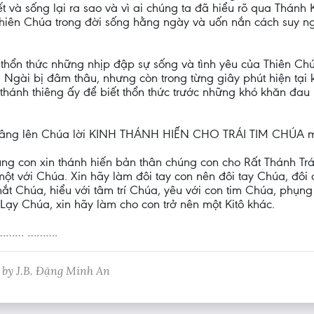
hết và sống lại ra sao và vì ai chúng ta đã hiểu rõ qua Thán
 Thiên Chúa trong đời sống hằng ngày và uốn nắn cách suy ng
 thổn thức những nhịp đập sự sống và tình yêu của Thiên Ch
Ngài bị đâm thâu, nhưng còn trong từng giây phút hiện tại k
im thánh thiêng ấy để biết thổn thức trước những khó khăn đ
 dâng lên Chúa lời KINH THÁNH HIẾN CHO TRÁI TIM CHÚA 
ng con xin thánh hiến bản thân chúng con cho Rất Thánh Trá
một với Chúa. Xin hãy làm đôi tay con nên đôi tay Chúa, đôi
mắt Chúa, hiểu với tâm trí Chúa, yêu với con tim Chúa, phụng
 Lạy Chúa, xin hãy làm cho con trở nên một Kitô khác.
……… ……….
 by J.B. Đặng Minh An