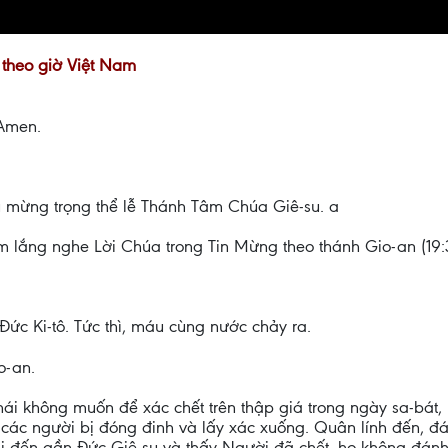
1 theo giờ Việt Nam
Amen.
u mừng trọng thể lễ Thánh Tâm Chúa Giê-su. a
 em lắng nghe Lời Chúa trong Tin Mừng theo thánh Gio-an
ức Ki-tô. Tức thì, máu cùng nước chảy ra.
o-an.
i không muốn để xác chết trên thập giá trong ngày sa-bát, m
n các người bị đóng đinh và lấy xác xuống. Quân lính đến, đ
Khi đến gần Đức Giê-su và thấy Người đã chết, họ không đá