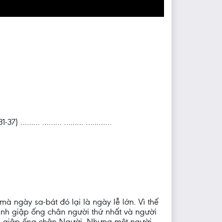
 (19:31-37) ……… ……… ……… …………
à ngày sa-bát đó lại là ngày lễ lớn. Vì thế
ánh giập ống chân người thứ nhất và người
nh giập ống chân Người. Nhưng một người