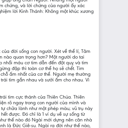
àm chứng, và lời chứng của người ấy xác
nghiệm lời Kinh Thánh: Không một khúc xương
của đời sống con người. Xét về thể lí, Tâm
ần nào quan trọng hơn? Một người do tai
do nhồi máu cơ tim dẫn đến đột quỵ và tim
ừng đập thì toàn cơ thể họ sẽ chết. Tim
à chỗ ấm nhất của cơ thể. Người mẹ thường
trái tim gần nhau và sưởi ấm cho nhau. Vì
rái tim cực thánh của Thiên Chúa. Thiên
hiện rõ ngay trong con người của mình và
ại tự chữa lành như một phép màu; vũ trụ này
t được. Đó chỉ là 1 ví dụ về sự sống từ
như thế nào đó Ngài mới dựng nên căn nhà
ánh là Đức Giê-su. Ngài ra đời như thế nào,