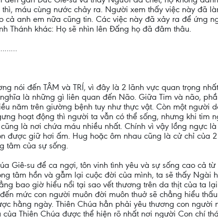
 thì, máu cùng nước chảy ra. Người xem thấy việc này đã l
cho cả anh em nữa cũng tin. Các việc này đã xảy ra để ứng 
Kinh Thánh khác: Họ sẽ nhìn lên Đấng họ đã đâm thâu.
………
ng nói đến TÂM và TRÍ, vì đây là 2 lãnh vực quan trọng nhất 
í nghĩa là những gì liên quan đến Não. Giữa Tim và não, ph
hiều năm trên giường bệnh tuy như thực vật. Còn một người 
ưng hoạt động thì người ta vẫn có thể sống, nhưng khi tim ng
 cũng là nơi chứa máu nhiều nhất. Chính vì vậy lồng ngực l
on được giữ hơi ấm. Hug hoặc ôm nhau cũng là cử chỉ của 2 
ung tâm của sự sống.
iê-su để ca ngợi, tôn vinh tình yêu và sự sống cao cả từ t
ọng tâm hồn và gẫm lại cuộc đời của mình, ta sẽ thấy Ngài 
ẳng bao giờ hiểu nổi tại sao vết thương trên da thịt của ta l
ến mức con người muôn đời muôn thuở sẽ chẳng hiểu thấu hế
ược hằng ngày. Thiên Chúa hẳn phải yêu thương con người 
êu của Thiên Chúa được thể hiện rõ nhất nơi người Con chí th