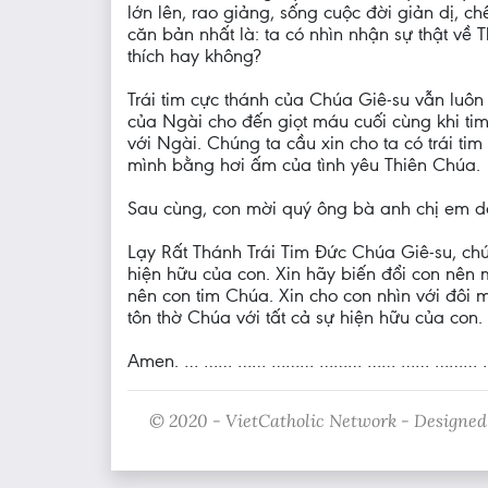
lớn lên, rao giảng, sống cuộc đời giản dị, c
căn bản nhất là: ta có nhìn nhận sự thật về
thích hay không?
Trái tim cực thánh của Chúa Giê-su vẫn luôn
của Ngài cho đến giọt máu cuối cùng khi tim 
với Ngài. Chúng ta cầu xin cho ta có trái t
mình bằng hơi ấm của tình yêu Thiên Chúa.
Sau cùng, con mời quý ông bà anh chị em
Lạy Rất Thánh Trái Tim Đức Chúa Giê-su, chú
hiện hữu của con. Xin hãy biến đổi con nên 
nên con tim Chúa. Xin cho con nhìn với đôi 
tôn thờ Chúa với tất cả sự hiện hữu của con.
Amen. … …… …… ……… ……… …… …… ……… 
© 2020 - VietCatholic Network - Designed