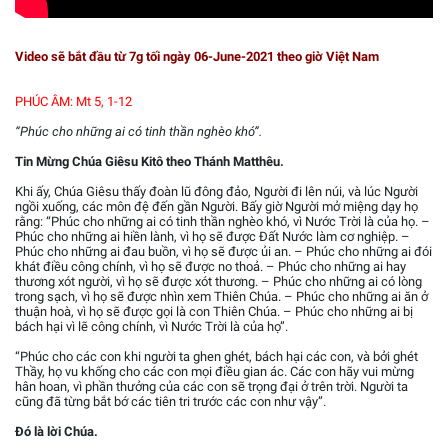
Video sẽ bắt đầu từ 7g tối ngày 06-June-2021 theo giờ Việt Nam
PHÚC ÂM: Mt 5, 1-12
“Phúc cho những ai có tinh thần nghèo khó”.
Tin Mừng Chúa Giêsu Kitô theo Thánh Matthêu.
Khi ấy, Chúa Giêsu thấy đoàn lũ đông đảo, Người đi lên núi, và lúc Người
ngồi xuống, các môn đệ đến gần Người. Bấy giờ Người mở miệng dạy họ
rằng: “Phúc cho những ai có tinh thần nghèo khó, vì Nước Trời là của họ. –
Phúc cho những ai hiền lành, vì họ sẽ được Đất Nước làm cơ nghiệp. –
Phúc cho những ai đau buồn, vì họ sẽ được ủi an. – Phúc cho những ai đói
khát điều công chính, vì họ sẽ được no thoả. – Phúc cho những ai hay
thương xót người, vì họ sẽ được xót thương. – Phúc cho những ai có lòng
trong sạch, vì họ sẽ được nhìn xem Thiên Chúa. – Phúc cho những ai ăn ở
thuận hoà, vì họ sẽ được gọi là con Thiên Chúa. – Phúc cho những ai bị
bách hại vì lẽ công chính, vì Nước Trời là của họ”.
“Phúc cho các con khi người ta ghen ghét, bách hại các con, và bởi ghét
Thầy, họ vu khống cho các con mọi điều gian ác. Các con hãy vui mừng
hân hoan, vì phần thưởng của các con sẽ trọng đại ở trên trời. Người ta
cũng đã từng bắt bớ các tiên tri trước các con như vậy”.
Đó là lời Chúa.