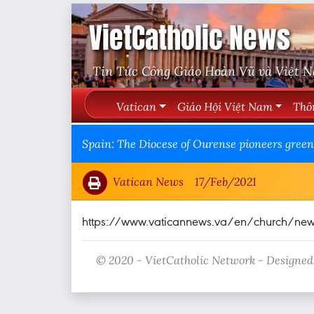
VietCatholic News
Tin Tức Công Giáo Hoàn Vũ và Việt 
Vatican
Giáo Hội Việt Nam
Thô
Spain: The Diocese of Ourense pioneers gree
Vatican News
17/Feb/2021
https://www.vaticannews.va/en/church/news
© 2020 - VietCatholic Network - Designed