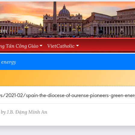
Nam
ng Tấn Công Giáo
VietCatholic
n energy
/2021-02/spain-the-diocese-of-ourense-pioneers-green-ener
 by J.B. Đặng Minh An