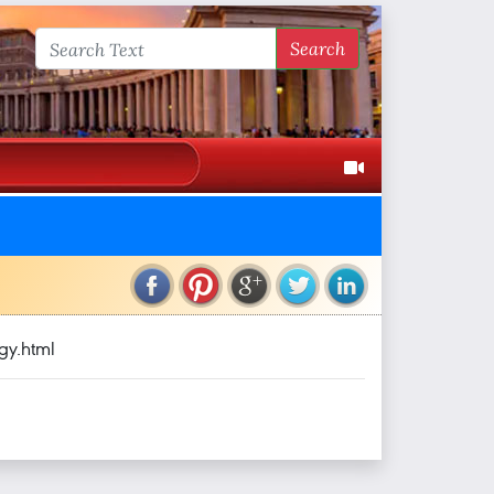
Search
gy.html