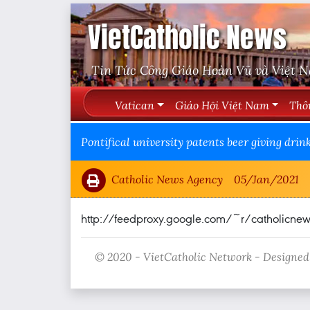
VietCatholic News
Tin Tức Công Giáo Hoàn Vũ và Việt 
Vatican
Giáo Hội Việt Nam
Thô
Pontifical university patents beer giving drin
Catholic News Agency
05/Jan/2021
http://feedproxy.google.com/~r/catholi
© 2020 - VietCatholic Network - Designed