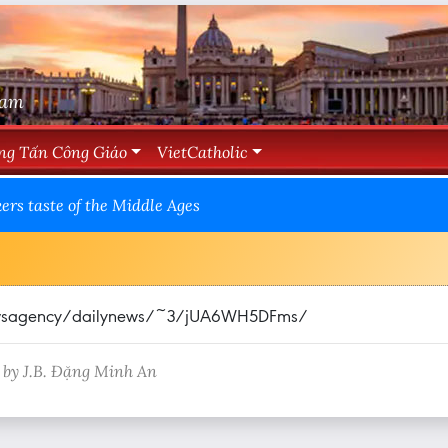
Nam
ng Tấn Công Giáo
VietCatholic
kers taste of the Middle Ages
cnewsagency/dailynews/~3/jUA6WH5DFms/
 by J.B. Đặng Minh An