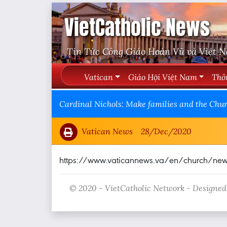
VietCatholic News
Tin Tức Công Giáo Hoàn Vũ và Việt 
Vatican
Giáo Hội Việt Nam
Thô
Cardinal Nichols: Make families and the Chur
Vatican News
28/Dec/2020
https://www.vaticannews.va/en/church/news/2
© 2020 - VietCatholic Network - Designed