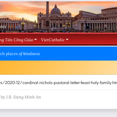
Nam
ng Tấn Công Giáo
VietCatholic
ch places of kindness
020-12/cardinal-nichols-pastoral-letter-feast-holy-family.ht
 by J.B. Đặng Minh An