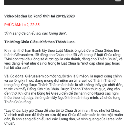
Video bắt đầu lúc 7g tối thứ Hai 28/12/2020
PHÚC ÂM: Lc 2, 22-35
“Ánh sáng đã chiếu soi các lương dân”.
Tin Mừng Chúa Giêsu Kitô theo Thánh Luca.
Khi mãn thời hạn thanh tẩy theo Luật Môsê, ông bà đem Chúa Giêsu lên
thành Giêrusalem, để dâng cho Chúa, như đã viết trong lề luật Chúa rằng:
“Mọi con trai đầu lòng sẽ được gọi là của thánh, dâng cho Thiên Chúa”, và
việc dâng lễ vật như đã nói trong lề luật Chúa là “một cặp chim gáy, hoặc
hai bồ câu con”.
Và lúc đó tại Giêrusalem có một người tên là Simêon, là người công chính
và có lòng kính sợ, đang mong đợi niềm an ủi Israel, có Thánh Thần ở
trong ông. Ông được Thánh Thần mách bảo là sẽ không thấy giờ chết đến,
trước khi thấy Đấng Kitô của Chúa. Được Thánh Thần thúc giục, ông vào
đền thờ. Khi cha mẹ bồng trẻ Giêsu đến để thi hành cho Người các nghi
thức theo luật dạy, thì ông ẵm lấy Người trên cánh tay mình, và chúc tụng
Thiên Chúa rằng:
“Lạy Chúa, bây giờ Chúa để cho tôi tớ Chúa đi bình an, theo như lời Chúa.
Vì chính mắt con đã thấy ơn cứu độ mà Chúa đã sắm sẵn trước mặt muôn
dân, là ánh sáng đã chiếu soi các lương dân, và vinh quang của Israel dân
Chúa”.