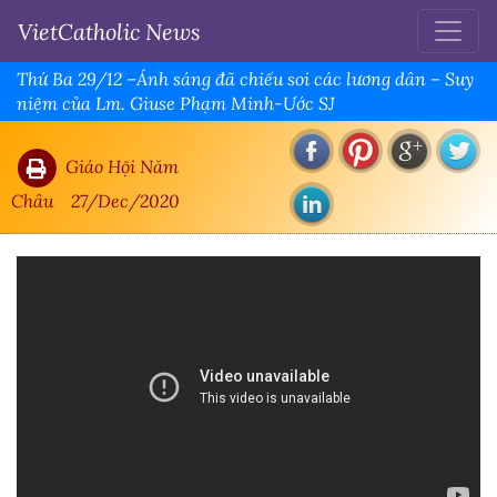
VietCatholic News
Thứ Ba 29/12 –Ánh sáng đã chiếu soi các lương dân – Suy
niệm của Lm. Giuse Phạm Minh-Ước SJ
Giáo Hội Năm
Châu
27/Dec/2020