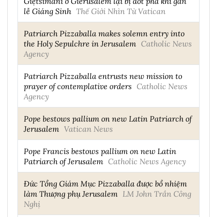
Giệtsimani ở Giêrusalem lại bị đốt phá khi gần
lễ Giáng Sinh
Thế Giới Nhìn Từ Vatican
Patriarch Pizzaballa makes solemn entry into
the Holy Sepulchre in Jerusalem
Catholic News
Agency
Patriarch Pizzaballa entrusts new mission to
prayer of contemplative orders
Catholic News
Agency
Pope bestows pallium on new Latin Patriarch of
Jerusalem
Vatican News
Pope Francis bestows pallium on new Latin
Patriarch of Jerusalem
Catholic News Agency
Đức Tổng Giám Mục Pizzaballa được bổ nhiệm
làm Thượng phụ Jerusalem
LM John Trần Công
Nghị