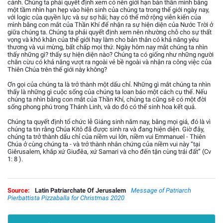
cảnh. Chúng ta phải quyết định xem có nên giới hạn bản thân mình bằng
một tầm nhìn hạn hẹp vào hiện sinh của chúng ta trong thế giới ngày nay,
với logic của quyền lực và sự sợ hãi; hay có thể mở rộng viễn kiến của
mình bằng con mắt của Thần Khí để nhận ra sự hiện diện của Nước Trời ở
giữa chúng ta. Chúng ta phải quyết định xem nên nhường chỗ cho sự thất
vọng và khó khăn của thế giới hay làm cho bản thân có khả năng yêu
thương và vui mừng, bất chấp mọi thứ. Ngày hôm nay mắt chúng ta nhìn
thấy những gì? thấy sự hiện diện nào? Chúng ta có giống như những người
chăn cừu có khả năng vượt ra ngoài vẻ bề ngoài và nhận ra công việc của
Thiên Chúa trên thế giới này không?
Ơn gọi của chúng ta là trở thành một dấu chỉ. Những gì mắt chúng ta nhìn
thấy là những gì cuộc sống của chúng ta loan báo một cách cụ thể. Nếu
chúng ta nhìn bằng con mắt của Thần Khí, chúng ta cũng sẽ có một đời
sống phong phú trong Thánh Linh, và do đó có thể sinh hoa kết quả.
Chúng ta quyết định tổ chức lễ Giáng sinh năm nay, bằng mọi giá, đó là vì
chúng ta tin rằng Chúa Kitô đã được sinh ra và đang hiện diện. Giờ đây,
chúng ta trở thành dấu chỉ của niềm vui lớn, niềm vui Emmanuel - Thiên
Chúa ở cùng chúng ta - và trở thành nhân chứng của niềm vui này “tại
Giêrusalem, khắp xứ Giuđêa, xứ Samari và cho đến tận cùng trái đất” (Cv
1: 8 ).
Source:
Latin Patriarchate Of Jerusalem
Message of Patriarch
Pierbattista Pizzaballa for Christmas 2020