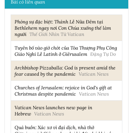
Bài có liên quan
Phóng sự đặc biệt: Thánh Lễ Nửa Đêm tại
Bethlehem ngay nơi Con Chúa xuống thế làm
người
Thế Giới Nhìn Từ Vatican
Tuyên bố vào giờ chót của Tòa Thượng Phụ Công
Giáo Nghi Lễ Latinh ở Giêrusalem
Đặng Tự Do
Archbishop Pizzaballa: God is present amid the
fear caused by the pandemic
Vatican News
Churches of Jerusalem: rejoice in God's gift at
Christmas despite pandemic
Vatican News
Vatican News launches new page in
Hebrew
Vatican News
Quá buồn: Xác xơ vì đại dịch, nhà thờ