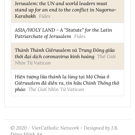
Jerusalem: the UN and world leaders must
stand up for an end to the conflict in Nagorno-
Karabakh
Fides
ASIA/HOLY LAND - A "Statute" for the Latin
Patriarchate of Jerusalem
Fides
Thành Thánh Giêrusalem và Trung Đông giữa
thời đại dịch coronavirus kinh hoàng
Thế Giới
Nhìn Từ Vatican
Hiện tượng lửa thánh lạ lùng tại Mộ Chúa ở
Giêrusalem đã diễn ra, tín hữu Chính Thống thở
phào
Thế Giới Nhìn Từ Vatican
© 2020 - VietCatholic Network - Designed by J.B.
Đặng Minh An