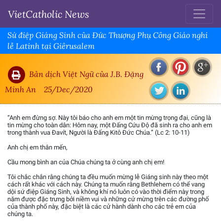
VietCatholic News
Sứ điệp Giáng Sinh của Đức Thượng Phụ Công Giáo nghi
lễ Latinh tại Giêrusalem
Bản dịch Việt Ngữ của J.B. Đặng
Minh An
25/Dec/2020
“Anh em đừng sợ. Này tôi báo cho anh em một tin mừng trọng đại, cũng là
tin mừng cho toàn dân: Hôm nay, một Đấng Cứu Độ đã sinh ra cho anh em
trong thành vua Đavít, Người là Đấng Kitô Đức Chúa.” (Lc 2: 10-11)
Anh chị em thân mến,
Cầu mong bình an của Chúa chúng ta ở cùng anh chị em!
Tôi chắc chắn rằng chúng ta đều muốn mừng lễ Giáng sinh này theo một
cách rất khác với cách này. Chúng ta muốn rằng Bethlehem có thể vang
dội sứ điệp Giáng Sinh, và không khí nó luôn có vào thời điểm này trong
năm được đặc trưng bởi niềm vui và những cử mừng trên các đường phố
của thành phố này, đặc biệt là các cử hành dành cho các trẻ em của
chúng ta.