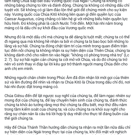
tâm rằng Chúa sắp bắt đầu Vương quốc của Ngài? Chúng ta không có
những bằng chứng to lớn và đánh động. Chúng ta không có những dấu chỉ
tuyệt vời. Sẽ không có gì làm đảo lộn thế giới để chứng minh cho sự kiện
này. Vương quốc của Chúa Kitô không liên quan gì đến quyền lực của
Caesar Augustus, cũng chẳng có liên hệ gì với những biểu hiện quyền lực
hữu hình. Đó không phải là cách Nước Trời đến. Một hài nhi nằm trong
máng cỏ là dấu chỉ sự khởi đầu của Vương quốc mới.
Nhưng đó là một dấu chỉ mà chúng ta dễ dàng bị tuột mất; chúng ta có thể
đi ngang qua mà không hề nhận ra bởi vì chúng ta bị bao bọc bởi những lo
lắng và sợ hãi. Chúng ta đóng chặt tâm trí của mình trong quan điểm trần
tục đến nỗi chúng ta không nhận ra sự hiện diện của Thiên Chúa; chúng ta
không dành chỗ cho niềm tin vào Ngài: “không có phòng trong nhà trọ” (Lc
2: 7). Sự sợ hãi ngăn cản chúng ta cởi mở với Chúa, và do đó chúng ta trở
nên vô sinh thay vì đáp lại lời kêu gọi trở thành người mang Chúa đến cho
anh chị em mình.
Những người chăn chiên trong Phúc Âm đã đón nhận lời mời gọi của thiên
sứ và lên đường để nhìn và nhận ra Chúa Kitô là Chúa trong dấu chỉ đó, nơi
hài nhi được đặt trong máng cỏ.
Chúa Giêsu đến để lật ngược suy nghĩ của chúng ta, để làm ngạc nhiên sự
mong đợi của chúng ta, để lay chuyển hiện sinh của chúng ta, đánh thức
chúng ta khỏi ảo tưởng rằng mọi thứ chúng ta đều biết, mọi thứ đều nằm
trong tầm kiểm soát của chúng ta; và cứu chúng ta ra khỏi suy nghĩ cho
rằng sự chán nản là câu trả lời hợp lý duy nhất cho thực tế đáng buồn của
thế giới chúng ta.
Hãy để Chúa Thánh Thần hướng dẫn chúng ta nhận ra một lần nữa dấu chỉ
sự hiện diện của Ngài trong thực tại của chúng ta, khi đối mặt với nghịch