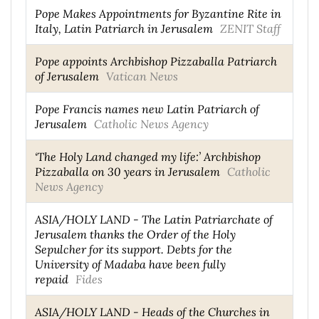
Pope Makes Appointments for Byzantine Rite in
Italy, Latin Patriarch in Jerusalem
ZENIT Staff
Pope appoints Archbishop Pizzaballa Patriarch
of Jerusalem
Vatican News
Pope Francis names new Latin Patriarch of
Jerusalem
Catholic News Agency
‘The Holy Land changed my life:’ Archbishop
Pizzaballa on 30 years in Jerusalem
Catholic
News Agency
ASIA/HOLY LAND - The Latin Patriarchate of
Jerusalem thanks the Order of the Holy
Sepulcher for its support. Debts for the
University of Madaba have been fully
repaid
Fides
ASIA/HOLY LAND - Heads of the Churches in