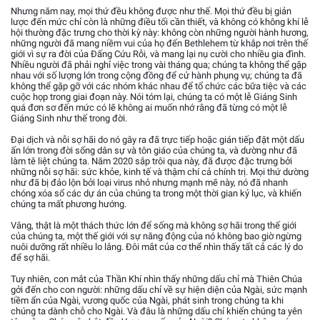
Nhưng năm nay, mọi thứ đều không được như thế. Mọi thứ đều bị giản
lược đến mức chỉ còn là những điều tối cần thiết, và không có không khí lễ
hội thường đặc trưng cho thời kỳ này: không còn những người hành hương,
những người đã mang niềm vui của họ đến Bethlehem từ khắp nơi trên thế
giới vì sự ra đời của Đấng Cứu Rỗi, và mang lại nụ cười cho nhiều gia đình.
Nhiều người đã phải nghỉ việc trong vài tháng qua; chúng ta không thể gặp
nhau với số lượng lớn trong cộng đồng để cử hành phụng vụ; chúng ta đã
không thể gặp gỡ với các nhóm khác nhau để tổ chức các bữa tiệc và các
cuộc họp trong giai đoạn này. Nói tóm lại, chúng ta có một lễ Giáng Sinh
quá đơn sơ đến mức có lẽ không ai muốn nhớ rằng đã từng có một lễ
Giáng Sinh như thế trong đời.
Đại dịch và nỗi sợ hãi do nó gây ra đã trực tiếp hoặc gián tiếp đặt một dấu
ấn lớn trong đời sống dân sự và tôn giáo của chúng ta, và dường như đã
làm tê liệt chúng ta. Năm 2020 sắp trôi qua này, đã được đặc trưng bởi
những nỗi sợ hãi: sức khỏe, kinh tế và thậm chí cả chính trị. Mọi thứ dường
như đã bị đảo lộn bởi loại virus nhỏ nhưng mạnh mẽ này, nó đã nhanh
chóng xóa sổ các dự án của chúng ta trong một thời gian kỷ lục, và khiến
chúng ta mất phương hướng.
Vâng, thật là một thách thức lớn để sống mà không sợ hãi trong thế giới
của chúng ta, một thế giới với sự năng động của nó không bao giờ ngừng
nuôi dưỡng rất nhiều lo lắng. Đôi mắt của cơ thể nhìn thấy tất cả các lý do
để sợ hãi.
Tuy nhiên, con mắt của Thần Khí nhìn thấy những dấu chỉ mà Thiên Chúa
gởi đến cho con người: những dấu chỉ về sự hiện diện của Ngài, sức mạnh
tiềm ẩn của Ngài, vương quốc của Ngài, phát sinh trong chúng ta khi
chúng ta dành chỗ cho Ngài. Và đâu là những dấu chỉ khiến chúng ta yên