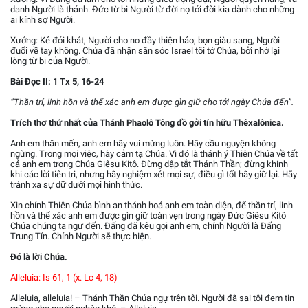
danh Người là thánh. Ðức từ bi Người từ đời nọ tới đời kia dành cho những
ai kính sợ Người.
Xướng: Kẻ đói khát, Người cho no đầy thiện hảo; bọn giàu sang, Người
đuổi về tay không. Chúa đã nhận săn sóc Israel tôi tớ Chúa, bởi nhớ lại
lòng từ bi của Người.
Bài Ðọc II: 1 Tx 5, 16-24
“Thần trí, linh hồn và thể xác anh em được gìn giữ cho tới ngày Chúa đến”.
Trích thơ thứ nhất của Thánh Phaolô Tông đồ gởi tín hữu Thêxalônica.
Anh em thân mến, anh em hãy vui mừng luôn. Hãy cầu nguyện không
ngừng. Trong mọi việc, hãy cảm tạ Chúa. Vì đó là thánh ý Thiên Chúa về tất
cả anh em trong Chúa Giêsu Kitô. Ðừng dập tắt Thánh Thần; đừng khinh
khi các lời tiên tri, nhưng hãy nghiệm xét mọi sự, điều gì tốt hãy giữ lại. Hãy
tránh xa sự dữ dưới mọi hình thức.
Xin chính Thiên Chúa bình an thánh hoá anh em toàn diện, để thần trí, linh
hồn và thể xác anh em được gìn giữ toàn vẹn trong ngày Ðức Giêsu Kitô
Chúa chúng ta ngự đến. Ðấng đã kêu gọi anh em, chính Người là Ðấng
Trung Tín. Chính Người sẽ thực hiện.
Ðó là lời Chúa.
Alleluia: Is 61, 1 (x. Lc 4, 18)
Alleluia, alleluia! – Thánh Thần Chúa ngự trên tôi. Người đã sai tôi đem tin