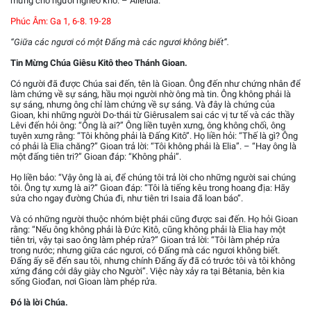
mừng cho người nghèo khó. – Alleluia.
Phúc Âm: Ga 1, 6-8. 19-28
“Giữa các ngươi có một Ðấng mà các ngươi không biết”.
Tin Mừng Chúa Giêsu Kitô theo Thánh Gioan.
Có người đã được Chúa sai đến, tên là Gioan. Ông đến như chứng nhân để
làm chứng về sự sáng, hầu mọi người nhờ ông mà tin. Ông không phải là
sự sáng, nhưng ông chỉ làm chứng về sự sáng. Và đây là chứng của
Gioan, khi những người Do-thái từ Giêrusalem sai các vị tư tế và các thầy
Lêvi đến hỏi ông: “Ông là ai?” Ông liền tuyên xưng, ông không chối, ông
tuyên xưng rằng: “Tôi không phải là Ðấng Kitô”. Họ liền hỏi: “Thế là gì? Ông
có phải là Elia chăng?” Gioan trả lời: “Tôi không phải là Elia”. – “Hay ông là
một đấng tiên tri?” Gioan đáp: “Không phải”.
Họ liền bảo: “Vậy ông là ai, để chúng tôi trả lời cho những người sai chúng
tôi. Ông tự xưng là ai?” Gioan đáp: “Tôi là tiếng kêu trong hoang địa: Hãy
sửa cho ngay đường Chúa đi, như tiên tri Isaia đã loan báo”.
Và có những người thuộc nhóm biệt phái cũng được sai đến. Họ hỏi Gioan
rằng: “Nếu ông không phải là Ðức Kitô, cũng không phải là Elia hay một
tiên tri, vậy tại sao ông làm phép rửa?” Gioan trả lời: “Tôi làm phép rửa
trong nước; nhưng giữa các ngươi, có Ðấng mà các ngươi không biết.
Ðấng ấy sẽ đến sau tôi, nhưng chính Ðấng ấy đã có trước tôi và tôi không
xứng đáng cởi dây giày cho Người”. Việc này xảy ra tại Bêtania, bên kia
sống Giođan, nơi Gioan làm phép rửa.
Ðó là lời Chúa.