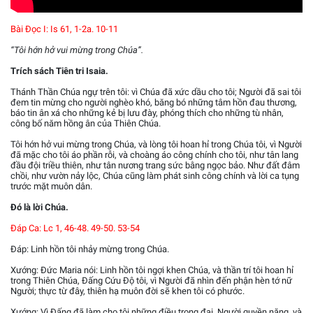
Bài Ðọc I: Is 61, 1-2a. 10-11
“Tôi hớn hở vui mừng trong Chúa”.
Trích sách Tiên tri Isaia.
Thánh Thần Chúa ngự trên tôi: vì Chúa đã xức dầu cho tôi; Người đã sai tôi
đem tin mừng cho người nghèo khó, băng bó những tâm hồn đau thương,
báo tin ân xá cho những kẻ bị lưu đày, phóng thích cho những tù nhân,
công bố năm hồng ân của Thiên Chúa.
Tôi hớn hở vui mừng trong Chúa, và lòng tôi hoan hỉ trong Chúa tôi, vì Người
đã mặc cho tôi áo phần rỗi, và choàng áo công chính cho tôi, như tân lang
đầu đội triều thiên, như tân nương trang sức bằng ngọc bảo. Như đất đâm
chồi, như vườn nảy lộc, Chúa cũng làm phát sinh công chính và lời ca tụng
trước mặt muôn dân.
Ðó là lời Chúa.
Ðáp Ca: Lc 1, 46-48. 49-50. 53-54
Ðáp: Linh hồn tôi nhảy mừng trong Chúa.
Xướng: Ðức Maria nói: Linh hồn tôi ngợi khen Chúa, và thần trí tôi hoan hỉ
trong Thiên Chúa, Ðấng Cứu Ðộ tôi, vì Người đã nhìn đến phận hèn tớ nữ
Người; thực từ đây, thiên hạ muôn đời sẽ khen tôi có phước.
Xướng: Vì Ðấng đã làm cho tôi những điều trọng đại, Người quyền năng, và