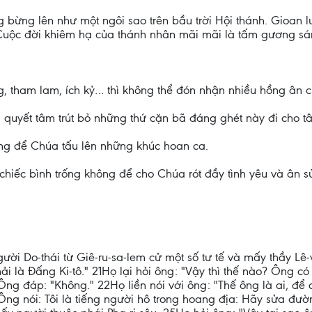
 bừng lên như một ngôi sao trên bầu trời Hội thánh. Gioan
uộc đời khiêm hạ của thánh nhân mãi mãi là tấm gương sáng
g, tham lam, ích kỷ… thì không thể đón nhận nhiều hồng ân 
à quyết tâm trút bỏ những thứ cặn bã đáng ghét này đi cho 
ng để Chúa tấu lên những khúc hoan ca.
 chiếc bình trống không để cho Chúa rót đầy tình yêu và ân s
gười Do-thái từ Giê-ru-sa-lem cử một số tư tế và mấy thầy Lê
ải là Đấng Ki-tô." 21Họ lại hỏi ông: "Vậy thì thế nào? Ông có
Ông đáp: "Không." 22Họ liền nói với ông: "Thế ông là ai, để 
Ông nói: Tôi là tiếng người hô trong hoang địa: Hãy sửa đư