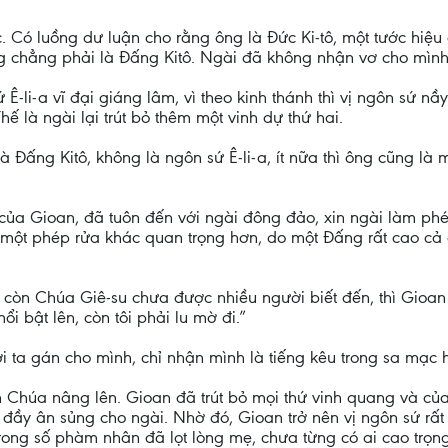
c. Có luồng dư luận cho rằng ông là Đức Ki-tô, một tước hiệu 
ông chẳng phải là Đấng Kitô. Ngài đã không nhận vơ cho mình
 Ê-li-a vĩ đại giáng lâm, vì theo kinh thánh thì vị ngôn sứ
ế là ngài lại trút bỏ thêm một vinh dự thứ hai.
 Đấng Kitô, không là ngôn sứ Ê-li-a, ít nữa thì ông cũng là 
của Gioan, đã tuôn đến với ngài đông đảo, xin ngài làm phé
o một phép rửa khác quan trọng hơn, do một Đấng rất cao c
 còn Chúa Giê-su chưa được nhiều người biết đến, thì Gioan
i bật lên, còn tôi phải lu mờ đi.”
ời ta gán cho mình, chỉ nhận mình là tiếng kêu trong sa mạc 
húa nâng lên. Gioan đã trút bỏ mọi thứ vinh quang và của cả
 đầy ân sủng cho ngài. Nhờ đó, Gioan trở nên vị ngôn sứ rấ
trong số phàm nhân đã lọt lòng mẹ, chưa từng có ai cao trọng