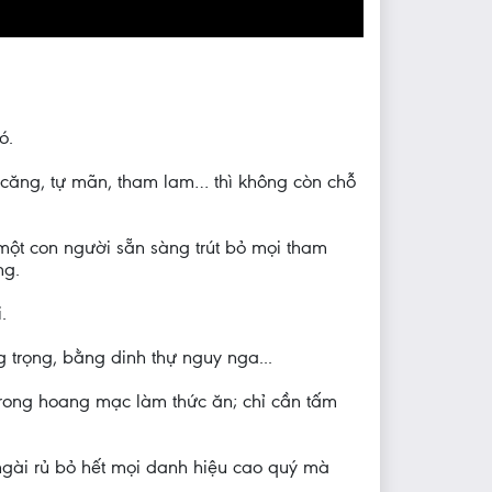
ó.
u căng, tự mãn, tham lam… thì không còn chỗ
ột con người sẵn sàng trút bỏ mọi tham
ng.
.
 trọng, bằng dinh thự nguy nga...
trong hoang mạc làm thức ăn; chỉ cần tấm
ngài rủ bỏ hết mọi danh hiệu cao quý mà