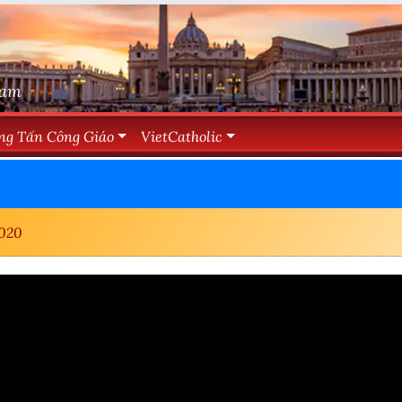
Nam
ng Tấn Công Giáo
VietCatholic
020