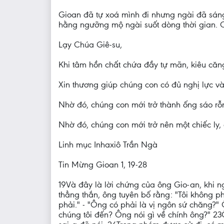
Gioan đã tự xoá mình đi nhưng ngài đã sáng
hằng ngưỡng mộ ngài suốt dòng thời gian. C
Lạy Chúa Giê-su,
Khi tâm hồn chất chứa đầy tự mãn, kiêu căn
Xin thương giúp chúng con có đủ nghị lực v
Nhờ đó, chúng con mới trở thành ống sáo rỗ
Nhờ đó, chúng con mới trở nên một chiếc ly,
Linh mục Inhaxiô Trần Ngà
Tin Mừng Gioan 1, 19-28
19Và đây là lời chứng của ông Gio-an, khi n
thẳng thắn, ông tuyên bố rằng: "Tôi không ph
phải." - "Ông có phải là vị ngôn sứ chăng?" 
chúng tôi đến? Ông nói gì về chính ông?" 23