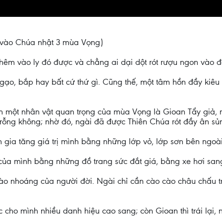
ọc vào Chúa nhật 3 mùa Vọng)
ì thêm vào ly đó được và chẳng ai dại dột rót rượu ngon vào đ
 gạo, bắp hay bất cứ thứ gì. Cũng thế, một tâm hồn đầy kiê
một nhân vật quan trọng của mùa Vọng là Gioan Tẩy giả, m
 rỗng không; nhờ đó, ngài đã được Thiên Chúa rót đầy ân sủ
m gia tăng giá trị mình bằng những lớp vỏ, lớp sơn bên ngoài
 của mình bằng những đồ trang sức đắt giá, bằng xe hơi sang
hào nhoáng của người đời. Ngài chỉ cần cào cào châu chấu 
cho mình nhiều danh hiệu cao sang; còn Gioan thì trái lại, 