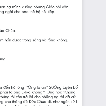
 luôn hạ mình xuống nhưng Giáo hội vẫn
 ngời cho bao thế hệ nối tiếp.
của Chúa.
tâm hồn được trong sáng và rỗng không.
ủng.
-vi đến hỏi ông: "Ông là ai?" 20Ông tuyên bố
 phải là ông Ê-li-a không?" Ông nói: "Không
chúng tôi còn trả lời cho những người đã cử
ờng cho thẳng để Đức Chúa đi, như ngôn sứ I-