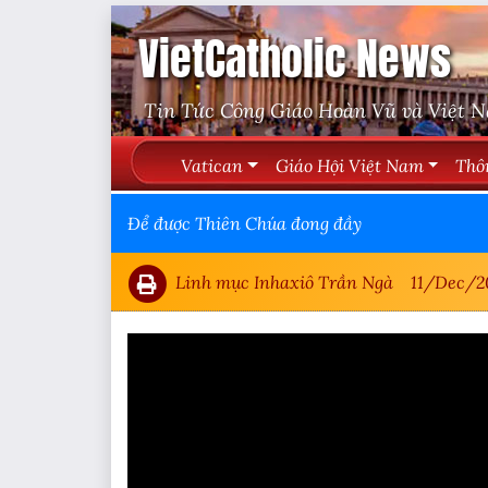
VietCatholic News
Tin Tức Công Giáo Hoàn Vũ và Việt 
Vatican
Giáo Hội Việt Nam
Thô
Để được Thiên Chúa đong đầy
Linh mục Inhaxiô Trần Ngà
11/Dec/2