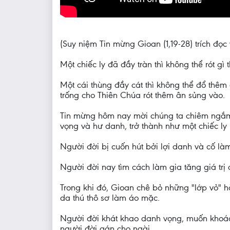
(Suy niệm Tin mừng Gioan (1,19-28) trích đ
Một chiếc ly đã đầy tràn thì không thể rót g
Một cái thùng đầy cát thì không thể đổ thêm
trống cho Thiên Chúa rót thêm ân sủng vào.
Tin mừng hôm nay mời chúng ta chiêm ngắm 
vọng và hư danh, trở thành như một chiếc ly
Người đời bị cuốn hút bởi lợi danh và cố là
Người đời nay tìm cách làm gia tăng giá trị
Trong khi đó, Gioan chê bỏ những "lớp vỏ" 
da thú thô sơ làm áo mặc.
Người đời khát khao danh vọng, muốn khoác 
người đời gán cho ngài.