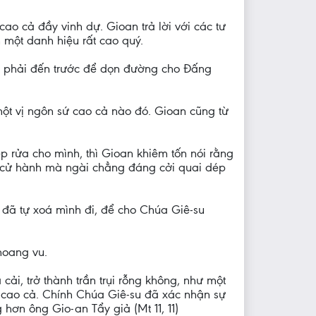
cao cả đầy vinh dự. Gioan trả lời với các tư
 một danh hiệu rất cao quý.
 nầy phải đến trước để dọn đường cho Đấng
một vị ngôn sứ cao cả nào đó. Gioan cũng từ
p rửa cho mình, thì Gioan khiêm tốn nói rằng
ả cử hành mà ngài chẳng đáng cởi quai dép
 đã tự xoá mình đi, để cho Chúa Giê-su
hoang vu.
i, trở thành trần trụi rỗng không, như một
t cao cả. Chính Chúa Giê-su đã xác nhận sự
 hơn ông Gio-an Tẩy giả (Mt 11, 11)