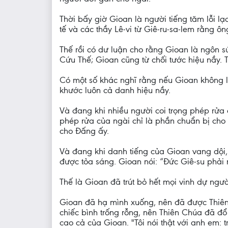
Thời bấy giờ Gioan là người tiếng tăm lỗi lạ
tế và các thầy Lê-vi từ Giê-ru-sa-lem rằng 
Thế rồi có dư luận cho rằng Gioan là ngôn sứ
Cứu Thế; Gioan cũng từ chối tước hiệu nầy. Th
Có một số khác nghĩ rằng nếu Gioan không là
khước luôn cả danh hiệu nầy.
Và đang khi nhiều người coi trọng phép rửa 
phép rửa của ngài chỉ là phần chuẩn bị ch
cho Đấng ấy.
Và đang khi danh tiếng của Gioan vang dội,
được tỏa sáng. Gioan nói: “Đức Giê-su phải nổ
Thế là Gioan đã trút bỏ hết mọi vinh dự ngư
Gioan đã hạ mình xuống, nên đã được Thiên C
chiếc bình trống rỗng, nên Thiên Chúa đã đổ
cao cả của Gioan. "Tôi nói thật với anh em: 