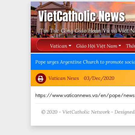
VietCatholic News
Tin Tức Công Giáo Hoàn Vũ và Việt 
Vatican
Giáo Hội Việt Nam
Thô
Pope urges Argentine Church to promote socia
Vatican News
03/Dec/2020
https://www.vaticannews.va/en/pope/news/20
© 2020 - VietCatholic Network - Designed