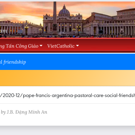
Nam
ng Tấn Công Giáo
VietCatholic
l friendship
20-12/pope-francis-argentina-pastoral-care-social-friendsh
 by J.B. Đặng Minh An