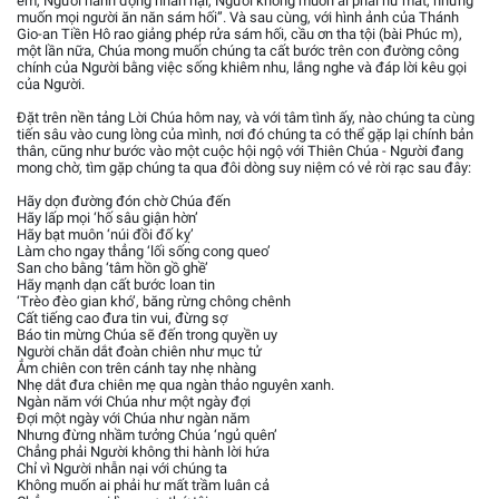
em, Người hành động nhẫn nại, Người không muốn ai phải hư mất, nhưng
muốn mọi người ăn năn sám hối”. Và sau cùng, với hình ảnh của Thánh
Gio-an Tiền Hô rao giảng phép rửa sám hối, cầu ơn tha tội (bài Phúc m),
một lần nữa, Chúa mong muốn chúng ta cất bước trên con đường công
chính của Người bằng việc sống khiêm nhu, lắng nghe và đáp lời kêu gọi
của Người.
Đặt trên nền tảng Lời Chúa hôm nay, và với tâm tình ấy, nào chúng ta cùng
tiến sâu vào cung lòng của mình, nơi đó chúng ta có thể gặp lại chính bản
thân, cũng như bước vào một cuộc hội ngộ với Thiên Chúa - Người đang
mong chờ, tìm gặp chúng ta qua đôi dòng suy niệm có vẻ rời rạc sau đây:
Hãy dọn đường đón chờ Chúa đến
Hãy lấp mọi ‘hố sâu giận hờn’
Hãy bạt muôn ‘núi đồi đố kỵ’
Làm cho ngay thẳng ‘lối sống cong queo’
San cho bằng ‘tâm hồn gồ ghề’
Hãy mạnh dạn cất bước loan tin
‘Trèo đèo gian khó’, băng rừng chông chênh
Cất tiếng cao đưa tin vui, đừng sợ
Báo tin mừng Chúa sẽ đến trong quyền uy
Người chăn dắt đoàn chiên như mục tử
Ẳm chiên con trên cánh tay nhẹ nhàng
Nhẹ dắt đưa chiên mẹ qua ngàn thảo nguyên xanh.
Ngàn năm với Chúa như một ngày đợi
Đợi một ngày với Chúa như ngàn năm
Nhưng đừng nhầm tưởng Chúa ‘ngủ quên’
Chẳng phải Người không thi hành lời hứa
Chỉ vì Người nhẫn nại với chúng ta
Không muốn ai phải hư mất trầm luân cả