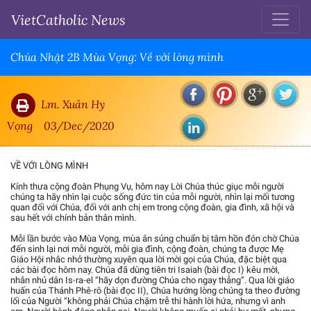
VietCatholic News
Chúa Nhật 2B Mùa Vọng: Về với lòng mình
Lm. Xuân Hy
Vọng
03/Dec/2020
VỀ VỚI LÒNG MÌNH
Kính thưa cộng đoàn Phụng Vụ, hôm nay Lời Chúa thúc giục mỗi người
chúng ta hãy nhìn lại cuộc sống đức tin của mỗi người, nhìn lại mối tương
quan đối với Chúa, đối với anh chị em trong cộng đoàn, gia đình, xã hội và
sau hết với chính bản thân mình.
Mỗi lần bước vào Mùa Vọng, mùa ân sủng chuẩn bị tâm hồn đón chờ Chúa
đến sinh lại nơi mỗi người, mỗi gia đình, cộng đoàn, chúng ta được Mẹ
Giáo Hội nhắc nhở thường xuyên qua lời mời gọi của Chúa, đặc biệt qua
các bài đọc hôm nay. Chúa đã dùng tiên tri Isaiah (bài đọc I) kêu mời,
nhắn nhủ dân Is-ra-el “hãy dọn đường Chúa cho ngay thẳng”. Qua lời giáo
huấn của Thánh Phê-rô (bài đọc II), Chúa hướng lòng chúng ta theo đường
lối của Người “không phải Chúa chậm trễ thi hành lời hứa, nhưng vì anh