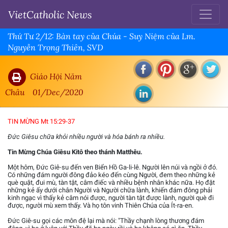
VietCatholic News
Thứ Tư 2/12: Bàn tay của Chúa - Suy Niệm của Lm.
Nguyễn Trọng Thiên, SVD
Giáo Hội Năm
Châu
01/Dec/2020
TIN MỪNG Mt 15:29-37
Đức Giêsu chữa khỏi nhiều người và hóa bánh ra nhiều.
Tin Mừng Chúa Giêsu Kitô theo thánh Matthêu.
Một hôm, Đức Giê-su đến ven Biển Hồ Ga-li-lê. Người lên núi và ngồi ở đó.
Có những đám người đông đảo kéo đến cùng Người, đem theo những kẻ
què quặt, đui mù, tàn tật, câm điếc và nhiều bệnh nhân khác nữa. Họ đặt
những kẻ ấy dưới chân Người và Người chữa lành, khiến đám đông phải
kinh ngạc vì thấy kẻ câm nói được, người tàn tật được lành, người què đi
được, người mù xem thấy. Và họ tôn vinh Thiên Chúa của Ít-ra-en.
Đức Giê-su gọi các môn đệ lại mà nói: "Thầy chạnh lòng thương đám