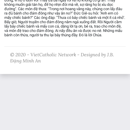
đông, vì họ ở luôn với Thầy đã ba ngày rồi và họ không có gì ăn. Thầy
không muốn giải tán họ, để họ nhịn đói mà về, sợ rằng họ bị xỉu dọc
đường". Các môn đệ thưa: "Trong nơi hoang vắng này, chúng con lấy đâu
ra đủ bánh cho đám đông như vậy ăn no?" Đức Giê-su hỏi: "Anh em có
mấy chiếc bánh?" Các ông đáp: "Thưa có bảy chiếc bánh và một ít cá nhỏ".
Bấy giờ, Người truyền cho đám đông nằm ngả xuống đất. Rồi Người cầm
lấy bảy chiếc bánh và mấy con cá, dâng lời tạ ơn, bẻ ra, trao cho môn đệ,
và môn đệ trao cho đám đông. Ai nấy đều ăn và được no nê. Những mẩu
bánh còn thừa, người ta thu lại bảy thúng đầy. Đó là lời Chúa.
© 2020 - VietCatholic Network - Designed by J.B.
Đặng Minh An