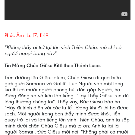
Phúc Âm: Lc 17, 11-19
"Không thấy ai trở lại tôn vinh Thiên Chúa, mà chỉ có
người ngoại bang này".
Tin Mừng Chúa Giêsu Kitô theo Thánh Luca.
Trên đường lên Giêrusalem, Chúa Giêsu đi qua biên
giới giữa Samaria và Galilê. Lúc Người vào một làng
kia thì có mười người phong hủi đón gặp Người, họ
đứng đằng xa và kêu lớn tiếng: "Lạy Thầy Giêsu, xin dủ
lòng thương chúng tôi". Thấy vậy, Đức Giêsu bảo họ :
"Hãy đi trình diện với các tư tế". Đang khi đi thì họ được
sạch. Một người trong bọn thấy mình được khỏi, liền
quay trở lại và lớn tiếng tôn vinh Thiên Chúa, anh ta sấp
mình dưới chân Chúa Giêsu mà tạ ơn: Anh ta lại là
người Samari. Đức Giêsu mới nói: "Không phải cả mười