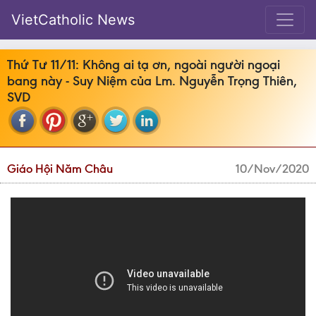
VietCatholic News
Thứ Tư 11/11: Không ai tạ ơn, ngoài người ngoại
bang này - Suy Niệm của Lm. Nguyễn Trọng Thiên,
SVD
Giáo Hội Năm Châu
10/Nov/2020