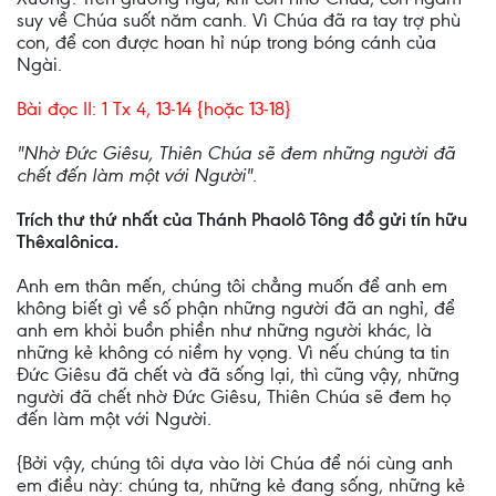
suy về Chúa suốt năm canh. Vì Chúa đã ra tay trợ phù
con, để con được hoan hỉ núp trong bóng cánh của
Ngài.
Bài đọc II: 1 Tx 4, 13-14 {hoặc 13-18}
"Nhờ Ðức Giêsu, Thiên Chúa sẽ đem những người đã
chết đến làm một với Người".
Trích thư thứ nhất của Thánh Phaolô Tông đồ gửi tín hữu
Thêxalônica.
Anh em thân mến, chúng tôi chẳng muốn để anh em
không biết gì về số phận những người đã an nghỉ, để
anh em khỏi buồn phiền như những người khác, là
những kẻ không có niềm hy vọng. Vì nếu chúng ta tin
Ðức Giêsu đã chết và đã sống lại, thì cũng vậy, những
người đã chết nhờ Ðức Giêsu, Thiên Chúa sẽ đem họ
đến làm một với Người.
{Bởi vậy, chúng tôi dựa vào lời Chúa để nói cùng anh
em điều này: chúng ta, những kẻ đang sống, những kẻ