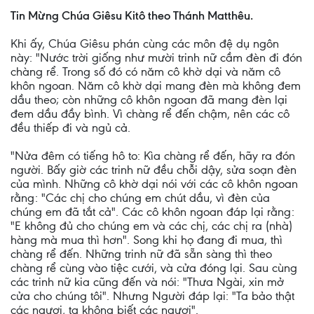
Tin Mừng Chúa Giêsu Kitô theo Thánh Matthêu.
Khi ấy, Chúa Giêsu phán cùng các môn đệ dụ ngôn
này: "Nước trời giống như mười trinh nữ cầm đèn đi đón
chàng rể. Trong số đó có năm cô khờ dại và năm cô
khôn ngoan. Năm cô khờ dại mang đèn mà không đem
dầu theo; còn những cô khôn ngoan đã mang đèn lại
đem dầu đầy bình. Vì chàng rể đến chậm, nên các cô
đều thiếp đi và ngủ cả.
"Nửa đêm có tiếng hô to: Kìa chàng rể đến, hãy ra đón
người. Bấy giờ các trinh nữ đều chỗi dậy, sửa soạn đèn
của mình. Những cô khờ dại nói với các cô khôn ngoan
rằng: "Các chị cho chúng em chút dầu, vì đèn của
chúng em đã tắt cả". Các cô khôn ngoan đáp lại rằng:
"E không đủ cho chúng em và các chị, các chị ra (nhà)
hàng mà mua thì hơn". Song khi họ đang đi mua, thì
chàng rể đến. Những trinh nữ đã sẵn sàng thì theo
chàng rể cùng vào tiệc cưới, và cửa đóng lại. Sau cùng
các trinh nữ kia cũng đến và nói: "Thưa Ngài, xin mở
cửa cho chúng tôi". Nhưng Người đáp lại: "Ta bảo thật
các ngươi, ta không biết các ngươi".