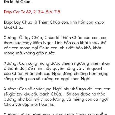
Ðó là lời Chúa.
Ðáp Ca: Tv 62, 2. 3-4. 5-6. 7-8
Ðáp: Lạy Chúa là Thiên Chúa con, linh hồn con khao
khát Chúa
Xướng: Ôi lạy Chúa, Chúa là Thiên Chúa của con, con
thao thức chạy kiếm Ngài. Linh hồn con khát khao, thể
xác con mong đợi Chúa con, như đất héo khô, khát
mong mà không gặp nước.
Xướng: Con cũng mong được chiêm ngưỡng thiên nhan
ở thánh đài, để nhìn thấy quyền năng và vinh quanh
của Chúa. Vì ân tình của Ngài đáng chuộng hơn mạng
sống, miệng con sẽ xướng ca ngợi khen Ngài.
Xướng: Con sẽ chúc tụng Ngài như thế trọn đời con, con
sẽ giơ tay kêu cầu danh Chúa. Hồn con được no thỏa
dường như bởi mỹ vị cao lương, và miệng con ca ngợi
Chúa với cặp môi hoan hỉ.
Xướng: Trên giường ngủ, khi con nhớ Chúa, con ngẫm