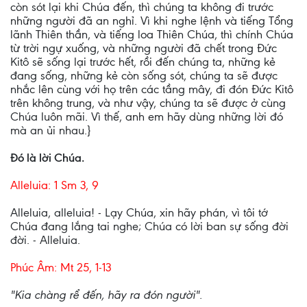
còn sót lại khi Chúa đến, thì chúng ta không đi trước
những người đã an nghỉ. Vì khi nghe lệnh và tiếng Tổng
lãnh Thiên thần, và tiếng loa Thiên Chúa, thì chính Chúa
từ trời ngự xuống, và những người đã chết trong Ðức
Kitô sẽ sống lại trước hết, rồi đến chúng ta, những kẻ
đang sống, những kẻ còn sống sót, chúng ta sẽ được
nhắc lên cùng với họ trên các tầng mây, đi đón Ðức Kitô
trên không trung, và như vậy, chúng ta sẽ được ở cùng
Chúa luôn mãi. Vì thế, anh em hãy dùng những lời đó
mà an ủi nhau.}
Ðó là lời Chúa.
Alleluia: 1 Sm 3, 9
Alleluia, alleluia! - Lạy Chúa, xin hãy phán, vì tôi tớ
Chúa đang lắng tai nghe; Chúa có lời ban sự sống đời
đời. - Alleluia.
Phúc Âm: Mt 25, 1-13
"Kia chàng rể đến, hãy ra đón người".