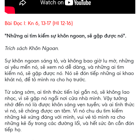
Bài Ðọc I: Kn 6, 13-17 (Hl 12-16)
"Những ai tìm kiếm sự khôn ngoan, sẽ gặp được nó".
Trích sách Khôn Ngoan.
Sự khôn ngoan sáng tỏ, và không bao giờ lu mờ, những
ai yêu mến nó, sẽ xem nó dễ dàng, và những ai tìm
kiếm nó, sẽ gặp được nó. Nó sẽ đón tiếp những ai khao
khát nó, để tỏ mình ra cho họ trước.
Từ sáng sớm, ai tỉnh thức tiến lại gần nó, sẽ không lao
nhọc, vì sẽ gặp nó ngồi nơi cửa nhà mình. Vậy tưởng
nhớ đến nó là được khôn sáng vẹn tuyền; và ai tỉnh thức
vì nó, sẽ chóng được an tâm. Vì nó chu du tìm kiếm
những kẻ xứng đáng với mình, vui vẻ tỏ mình ra cho
những kẻ ấy trong các đường lối, và hết sức ân cần đón
tiếp họ.