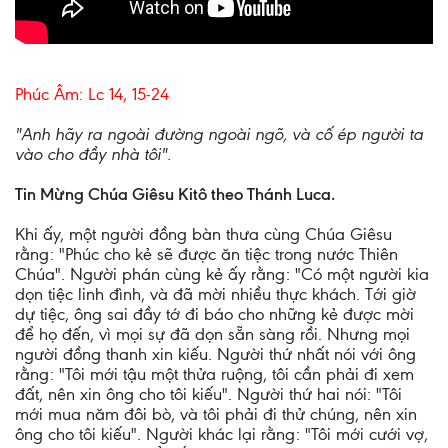
Phúc Âm: Lc 14, 15-24
"Anh hãy ra ngoài đường ngoài ngõ, và cố ép người ta
vào cho đầy nhà tôi".
Tin Mừng Chúa Giêsu Kitô theo Thánh Luca.
Khi ấy, một người đồng bàn thưa cùng Chúa Giêsu
rằng: "Phúc cho kẻ sẽ được ăn tiệc trong nước Thiên
Chúa". Người phán cùng kẻ ấy rằng: "Có một người kia
dọn tiệc linh đình, và đã mời nhiều thực khách. Tới giờ
dự tiệc, ông sai đầy tớ đi báo cho những kẻ được mời
để họ đến, vì mọi sự đã dọn sẵn sàng rồi. Nhưng mọi
người đồng thanh xin kiếu. Người thứ nhất nói với ông
rằng: "Tôi mới tậu một thửa ruộng, tôi cần phải đi xem
đất, nên xin ông cho tôi kiếu". Người thứ hai nói: "Tôi
mới mua năm đôi bò, và tôi phải đi thử chúng, nên xin
ông cho tôi kiếu". Người khác lại rằng: "Tôi mới cưới vợ,