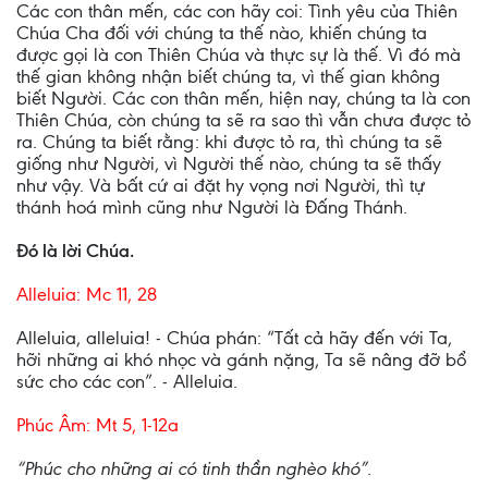
Các con thân mến, các con hãy coi: Tình yêu của Thiên
Chúa Cha đối với chúng ta thế nào, khiến chúng ta
được gọi là con Thiên Chúa và thực sự là thế. Vì đó mà
thế gian không nhận biết chúng ta, vì thế gian không
biết Người. Các con thân mến, hiện nay, chúng ta là con
Thiên Chúa, còn chúng ta sẽ ra sao thì vẫn chưa được tỏ
ra. Chúng ta biết rằng: khi được tỏ ra, thì chúng ta sẽ
giống như Người, vì Người thế nào, chúng ta sẽ thấy
như vậy. Và bất cứ ai đặt hy vọng nơi Người, thì tự
thánh hoá mình cũng như Người là Ðấng Thánh.
Ðó là lời Chúa.
Alleluia: Mc 11, 28
Alleluia, alleluia! - Chúa phán: “Tất cả hãy đến với Ta,
hỡi những ai khó nhọc và gánh nặng, Ta sẽ nâng đỡ bổ
sức cho các con”. - Alleluia.
Phúc Âm: Mt 5, 1-12a
“Phúc cho những ai có tinh thần nghèo khó”.