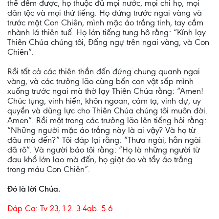
thể đếm được, họ thuộc đủ mọi nước, mọi chi họ, mọi
dân tộc và mọi thứ tiếng. Họ đứng trước ngai vàng và
trước mặt Con Chiên, mình mặc áo trắng tinh, tay cầm
nhành lá thiên tuế. Họ lớn tiếng tung hô rằng: “Kính lạy
Thiên Chúa chúng tôi, Ðấng ngự trên ngai vàng, và Con
Chiên”.
Rồi tất cả các thiên thần đến đứng chung quanh ngai
vàng, và các trưởng lão cùng bốn con vật sấp mình
xuống trước ngai mà thờ lạy Thiên Chúa rằng: “Amen!
Chúc tụng, vinh hiển, khôn ngoan, cảm tạ, vinh dự, uy
quyền và dũng lực cho Thiên Chúa chúng tôi muôn đời.
Amen”. Rồi một trong các trưởng lão lên tiếng hỏi rằng:
“Những người mặc áo trắng này là ai vậy? Và họ từ
đâu mà đến?” Tôi đáp lại rằng: “Thưa ngài, hẳn ngài
đã rõ”. Và người bảo tôi rằng: “Họ là những người từ
đau khổ lớn lao mà đến, họ giặt áo và tẩy áo trắng
trong máu Con Chiên”.
Ðó là lời Chúa.
Ðáp Ca: Tv 23, 1-2. 3-4ab. 5-6