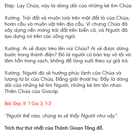
Ðáp: Lạy Chúa, này là dòng dõi của những kẻ tìm Chúa
Xướng: Trái đất và muôn loài trên mặt đất là của Chúa,
hoàn cầu và muôn vật trên địa cầu. Vì chưng Chúa đã
xây dựng nền móng trái đất trên biển cả, và Người đã
tạo dựng nó trên các sông ngòi.
Xướng: Ai sẽ được trèo lên núi Chúa? Ai sẽ được dừng
bước trong thánh điện? Ðó là người có bàn tay vô tội và
tâm hồn trong sạch, không để lòng xuôi theo sự giả trá.
Xướng: Người đó sẽ hưởng phúc lành của Chúa và
lượng từ bi của Chúa, Ðấng giải thoát họ. Ðấy là dòng
dõi của những kẻ tìm Người, những kẻ tìm tôn nhan
Thiên Chúa của Giacóp.
Bài Ðọc II: 1 Ga 3, 1-3
“Người thế nào, chúng ta sẽ thấy Người như vậy”.
Trích thư thứ nhất của Thánh Gioan Tông đồ.