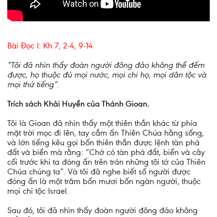
Bài Ðọc I: Kh 7, 2-4, 9-14
“Tôi đã nhìn thấy đoàn người đông đảo không thể đếm
được, họ thuộc đủ mọi nước, mọi chi họ, mọi dân tộc và
mọi thứ tiếng”.
Trích sách Khải Huyền của Thánh Gioan.
Tôi là Gioan đã nhìn thấy một thiên thần khác từ phía
mặt trời mọc đi lên, tay cầm ấn Thiên Chúa hằng sống,
và lớn tiếng kêu gọi bốn thiên thần được lệnh tàn phá
đất và biển mà rằng: “Chớ có tàn phá đất, biển và cây
cối trước khi ta đóng ấn trên trán những tôi tớ của Thiên
Chúa chúng ta”. Và tôi đã nghe biết số người được
đóng ấn là một trăm bốn mươi bốn ngàn người, thuộc
mọi chi tộc Israel.
Sau đó, tôi đã nhìn thấy đoàn người đông đảo không