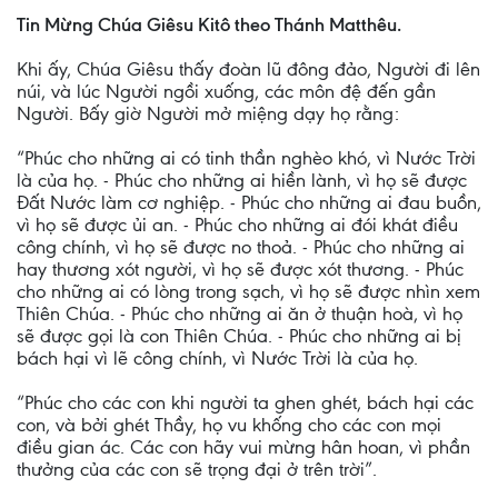
Tin Mừng Chúa Giêsu Kitô theo Thánh Matthêu.
Khi ấy, Chúa Giêsu thấy đoàn lũ đông đảo, Người đi lên
núi, và lúc Người ngồi xuống, các môn đệ đến gần
Người. Bấy giờ Người mở miệng dạy họ rằng:
“Phúc cho những ai có tinh thần nghèo khó, vì Nước Trời
là của họ. - Phúc cho những ai hiền lành, vì họ sẽ được
Ðất Nước làm cơ nghiệp. - Phúc cho những ai đau buồn,
vì họ sẽ được ủi an. - Phúc cho những ai đói khát điều
công chính, vì họ sẽ được no thoả. - Phúc cho những ai
hay thương xót người, vì họ sẽ được xót thương. - Phúc
cho những ai có lòng trong sạch, vì họ sẽ được nhìn xem
Thiên Chúa. - Phúc cho những ai ăn ở thuận hoà, vì họ
sẽ được gọi là con Thiên Chúa. - Phúc cho những ai bị
bách hại vì lẽ công chính, vì Nước Trời là của họ.
“Phúc cho các con khi người ta ghen ghét, bách hại các
con, và bởi ghét Thầy, họ vu khống cho các con mọi
điều gian ác. Các con hãy vui mừng hân hoan, vì phần
thưởng của các con sẽ trọng đại ở trên trời”.