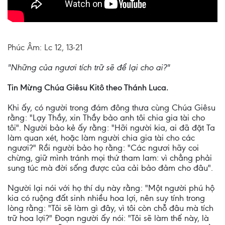
Phúc Âm: Lc 12, 13-21
"Những của ngươi tích trữ sẽ để lại cho ai?"
Tin Mừng Chúa Giêsu Kitô theo Thánh Luca.
Khi ấy, có người trong đám đông thưa cùng Chúa Giêsu
rằng: "Lạy Thầy, xin Thầy bảo anh tôi chia gia tài cho
tôi". Người bảo kẻ ấy rằng: "Hỡi người kia, ai đã đặt Ta
làm quan xét, hoặc làm người chia gia tài cho các
ngươi?" Rồi người bảo họ rằng: "Các ngươi hãy coi
chừng, giữ mình tránh mọi thứ tham lam: vì chẳng phải
sung túc mà đời sống được của cải bảo đảm cho đâu".
Người lại nói với họ thí dụ này rằng: "Một người phú hộ
kia có ruộng đất sinh nhiều hoa lợi, nên suy tính trong
lòng rằng: "Tôi sẽ làm gì đây, vì tôi còn chỗ đâu mà tích
trữ hoa lợi?" Ðoạn người ấy nói: "Tôi sẽ làm thế này, là