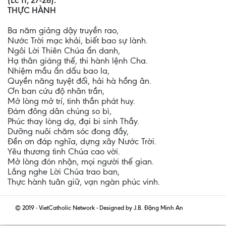
(Lc 11, 27-28).
THỰC HÀNH
Ba năm giảng dậy truyền rao,
Nước Trời mạc khải, biết bao sự lành.
Ngôi Lời Thiên Chúa ẩn danh,
Hạ thân giáng thế, thi hành lệnh Cha.
Nhiệm mầu ẩn dấu bao la,
Quyền năng tuyệt đối, hải hà hồng ân.
Ơn ban cứu độ nhân trần,
Mở lòng mở trí, tinh thần phát huy.
Đám đông dân chúng so bì,
Phúc thay lòng dạ, đại bi sinh Thầy.
Dưỡng nuôi chăm sóc đong đầy,
Đền ơn đáp nghĩa, dựng xây Nước Trời.
Yêu thương tình Chúa cao vời.
Mở lòng đón nhận, mọi người thế gian.
Lắng nghe Lời Chúa trao ban,
Thực hành tuân giữ, vạn ngàn phúc vinh.
© 2019 - VietCatholic Network - Designed by J.B. Đặng Minh An