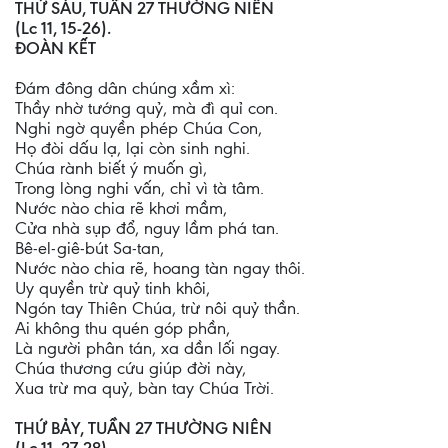
THỨ SÁU, TUẦN 27 THƯỜNG NIÊN
(Lc 11, 15-26).
ĐOÀN KẾT
Đám đông dân chúng xầm xì:
Thầy nhờ tướng quỷ, mà đì quỉ con.
Nghi ngờ quyền phép Chúa Con,
Họ đòi dấu lạ, lại còn sinh nghi.
Chúa rành biết ý muốn gì,
Trong lòng nghi vấn, chỉ vì tà tâm.
Nước nào chia rẽ khơi mầm,
Cửa nhà sụp đổ, nguy lầm phá tan.
Bê-el-giê-bút Sa-tan,
Nước nào chia rẽ, hoang tàn ngay thôi.
Uy quyền trừ quỷ tinh khôi,
Ngón tay Thiên Chúa, trừ nôi quỷ thần.
Ai không thu quén góp phần,
Là người phân tán, xa dần lối ngay.
Chúa thương cứu giúp đời này,
Xua trừ ma quỷ, bàn tay Chúa Trời.
THỨ BẢY, TUẦN 27 THƯỜNG NIÊN