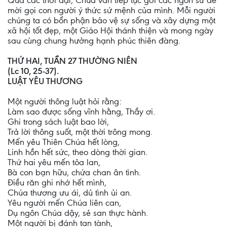
Qua các thời đại, Chúa vẫn tiếp tục gởi các ngôn sứ để
mời gọi con người ý thức sứ mệnh của mình. Mỗi người
chúng ta có bổn phận bảo vệ sự sống và xây dựng một
xã hội tốt đẹp, một Giáo Hội thánh thiện và mong ngày
sau cùng chung hưởng hạnh phúc thiên đàng.
THỨ HAI, TUẦN 27 THƯỜNG NIÊN
(Lc 10, 25-37).
LUẬT YÊU THƯƠNG
Một người thông luật hỏi rằng:
Làm sao được sống vĩnh hằng, Thầy ơi.
Ghi trong sách luật bao lời,
Trả lời thông suốt, một thời trông mong.
Mến yêu Thiên Chúa hết lòng,
Linh hồn hết sức, theo dòng thời gian.
Thứ hai yêu mến tỏa lan,
Bà con bạn hữu, chứa chan ân tình.
Điều răn ghi nhớ hết mình,
Chúa thương ưu ái, dủ tình ủi an.
Yêu người mến Chúa liên can,
Dụ ngôn Chúa dậy, sẻ san thực hành.
Một người bị đánh tan tành,