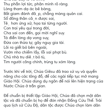
Thu phần lợi tức, phân minh rõ ràng.
Lòng tham dạ ác bẽ bàng,
Bắt giam đánh đập, chẳng màng quản cai.
Số đông thân cận được sai,
Tệ hơn ứng xử, họa tai từng người.
Con trai yêu quí trong đời,
Cha sai con đến, gọi mời nghĩ suy.
Tá điền lòng dạ vong suy,
Đứa con thừa tự, gây nguy gia tài.
Lôi ra giết bỏ bên ngoài,
Vườn nho chiếm lấy, lỗi sai phạt bù.
Chủ nhà tru diệt bỏ tù,
Tìm người công chính, trùng tu xóm làng.
Trước khi về trời, Chúa Giêsu đã trao sứ vụ và quyền
năng cho các tông đồ, để các ngài tiếp tục mở mang
Giáo Hội. Chúa dùng dụ ngôn để nói lên hiện trạng của
Nước Chúa ở trần gian.
Để chuẩn bị thiết lập Giáo Hội, Chúa đã chọn một dân
tộc và đã chuẩn bị họ để đón nhận Đấng Cứu Thế. Trải
qua lịch sử Cứu Độ, dân tộc được Chúa chọn làm dân