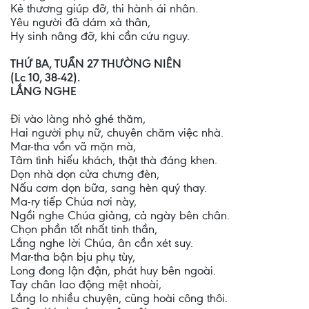
Kẻ thương giúp đỡ, thi hành ái nhân.
Yêu người đã dám xả thân,
Hy sinh nâng đỡ, khi cần cứu nguy.
THỨ BA, TUẦN 27 THƯỜNG NIÊN
(Lc 10, 38-42).
LẮNG NGHE
Đi vào làng nhỏ ghé thăm,
Hai người phụ nữ, chuyên chăm việc nhà.
Mar-tha vồn vã mặn mà,
Tâm tình hiếu khách, thật thà đáng khen.
Dọn nhà dọn cửa chưng đèn,
Nấu cơm dọn bữa, sang hèn quý thay.
Ma-ry tiếp Chúa nơi này,
Ngồi nghe Chúa giảng, cả ngày bên chân.
Chọn phần tốt nhất tinh thần,
Lắng nghe lời Chúa, ân cần xét suy.
Mar-tha bận bịu phụ tùy,
Long đong lận đận, phát huy bên ngoài.
Tay chân lao động mệt nhoài,
Lắng lo nhiều chuyện, cũng hoài công thôi.