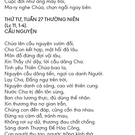
Cuộc đời như áng mây trôi,
Ma-ry nghe Chúa, chọn ngồi ngay bên.
THỨ TƯ, TUẦN 27 THƯỜNG NIÊN
(Lc 11, 1-4).
CẦU NGUYỆN
Chúa lên cầu nguyện sườn đồi,
Cha Con kết hợp, một hồi đã lâu.
Môn đồ đứng đợi vội tâu,
Xin Thầy chỉ dậy, lời cầu dâng Cha.
Tình yêu Thiên Chúa bao la,
Nguyện cầu dâng tiến, ngợi ca danh Người.
Lạy Cha, Đấng ngự trên trời,
Nguyện danh cả sáng, cao vời thiên cung.
Nước Cha trị đến tôn sùng,
Ban cho lương thực, đủ dùng thế nhân.
Xin thương tha nợ gian trần,
Chúng con đền đáp, cũng cần tha nhau.
Đừng xa cám dỗ, tránh mau,
Không rơi sự dữ, thương đau chất chồng.
Sáng danh Thượng Đế Hóa Công,
Con người thụ tạo, ngước trông kính thờ.