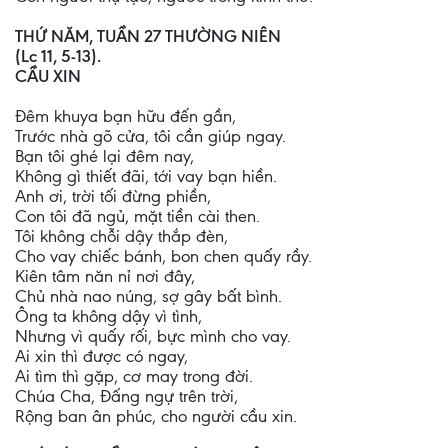
THỨ NĂM, TUẦN 27 THƯỜNG NIÊN
(Lc 11, 5-13).
CẦU XIN
Đêm khuya bạn hữu đến gần,
Trước nhà gõ cửa, tôi cần giúp ngay.
Bạn tôi ghé lại đêm nay,
Không gì thiết đãi, tới vay bạn hiền.
Anh ơi, trời tối đừng phiền,
Con tôi đã ngủ, mặt tiền cài then.
Tôi không chỗi dậy thắp đèn,
Cho vay chiếc bánh, bon chen quấy rầy.
Kiên tâm năn nỉ nơi đây,
Chủ nhà nao núng, sợ gây bất bình.
Ông ta không dậy vì tình,
Nhưng vì quấy rối, bực mình cho vay.
Ai xin thì được có ngay,
Ai tìm thì gặp, cơ may trong đời.
Chúa Cha, Đấng ngự trên trời,
Rộng ban ân phúc, cho người cầu xin.