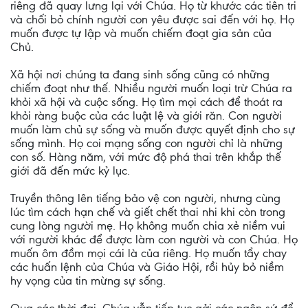
riêng đã quay lưng lại với Chúa. Họ từ khước các tiên tri
và chối bỏ chính người con yêu được sai đến với họ. Họ
muốn được tự lập và muốn chiếm đoạt gia sản của
Chủ.
Xã hội nơi chúng ta đang sinh sống cũng có những
chiếm đoạt như thế. Nhiều người muốn loại trừ Chúa ra
khỏi xã hội và cuộc sống. Họ tìm mọi cách để thoát ra
khỏi ràng buộc của các luật lệ và giới răn. Con người
muốn làm chủ sự sống và muốn được quyết định cho sự
sống mình. Họ coi mạng sống con người chỉ là những
con số. Hàng năm, với mức độ phá thai trên khắp thế
giới đã đến mức kỷ lục.
Truyền thông lên tiếng bảo vệ con người, nhưng cùng
lúc tìm cách hạn chế và giết chết thai nhi khi còn trong
cung lòng người mẹ. Họ không muốn chia xẻ niềm vui
với người khác để được làm con người và con Chúa. Họ
muốn ôm đồm mọi cái là của riêng. Họ muốn tẩy chay
các huấn lệnh của Chúa và Giáo Hội, rồi hủy bỏ niềm
hy vọng của tin mừng sự sống.