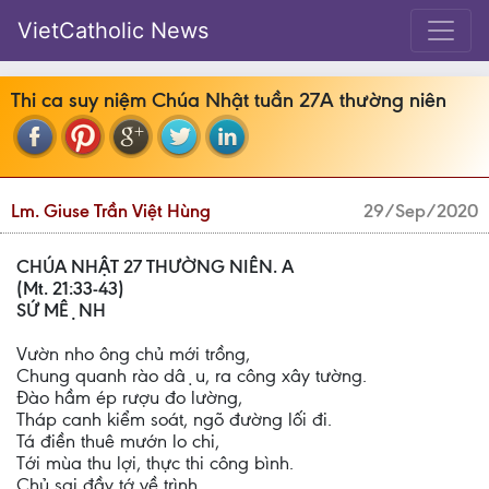
VietCatholic News
Thi ca suy niệm Chúa Nhật tuần 27A thường niên
Lm. Giuse Trần Việt Hùng
29/Sep/2020
CHÚA NHẬT 27 THƯỜNG NIÊN. A
(Mt. 21:33-43)
SỨ MỆNH
Vườn nho ông chủ mới trồng,
Chung quanh rào dậu, ra công xây tường.
Đào hầm ép rượu đo lường,
Tháp canh kiểm soát, ngõ đường lối đi.
Tá điền thuê mướn lo chi,
Tới mùa thu lợi, thực thi công bình.
Chủ sai đầy tớ về trình,