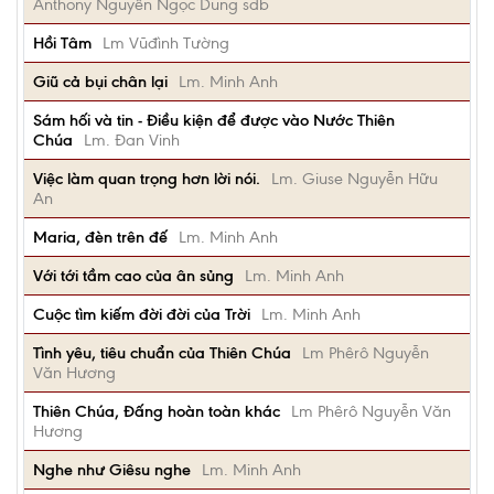
Anthony Nguyễn Ngọc Dũng sdb
Hồi Tâm
Lm Vũđình Tường
Giũ cả bụi chân lại
Lm. Minh Anh
Sám hối và tin - Điều kiện để được vào Nước Thiên
Chúa
Lm. Đan Vinh
Việc làm quan trọng hơn lời nói.
Lm. Giuse Nguyễn Hữu
An
Maria, đèn trên đế
Lm. Minh Anh
Với tới tầm cao của ân sủng
Lm. Minh Anh
Cuộc tìm kiếm đời đời của Trời
Lm. Minh Anh
Tình yêu, tiêu chuẩn của Thiên Chúa
Lm Phêrô Nguyễn
Văn Hương
Thiên Chúa, Đấng hoàn toàn khác
Lm Phêrô Nguyễn Văn
Hương
Nghe như Giêsu nghe
Lm. Minh Anh