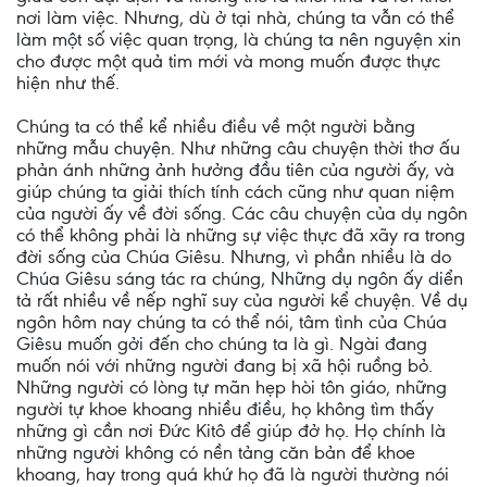
nơi làm việc. Nhưng, dù ở tại nhà, chúng ta vẫn có thể
làm một số việc quan trọng, là chúng ta nên nguyện xin
cho được một quả tim mới và mong muốn được thực
hiện như thế.
Chúng ta có thể kể nhiều điều về một người bằng
những mẫu chuyện. Như những câu chuyện thời thơ ấu
phản ánh những ảnh hưởng đầu tiên của người ấy, và
giúp chúng ta giải thích tính cách cũng như quan niệm
của người ấy về đời sống. Các câu chuyện của dụ ngôn
có thể không phải là những sự việc thực đã xãy ra trong
đời sống của Chúa Giêsu. Nhưng, vì phần nhiều là do
Chúa Giêsu sáng tác ra chúng, Những dụ ngôn ấy diển
tả rất nhiều về nếp nghĩ suy của người kể chuyện. Về dụ
ngôn hôm nay chúng ta có thể nói, tâm tình của Chúa
Giêsu muốn gởi đến cho chúng ta là gì. Ngài đang
muốn nói với những người đang bị xã hội ruồng bỏ.
Những người có lòng tự mãn hẹp hòi tôn giáo, những
người tự khoe khoang nhiều điều, họ không tìm thấy
những gì cần nơi Đức Kitô để giúp đở họ. Họ chính là
những người không có nền tảng căn bản để khoe
khoang, hay trong quá khứ họ đã là người thường nói