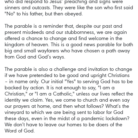
who did respond to Jesus’ preaching and signs were
sinners and outcasts. They were like the son who first said
"No" to his father, but then obeyed.
The parable is a reminder that, despite our past and
present misdeeds and our stubbornness, we are again
offered a chance to change and find welcome in the
kingdom of heaven. This is a good news parable for both
big and small wayfarers who have chosen a path away
from God and God’s ways.
The parable is also a challenge and invitation to change
if we have pretended to be good and upright Christians
– in name only. Our initial "Yes" to serving God has to be
backed by action. It is not enough to say, "I am a
Christian," or "I am a Catholic," unless our lives reflect the
identity we claim. Yes, we come to church and even say
our prayers at home, and then what follows? What’s the
vineyard to which we are being sent to labor for God
these days, even in the midst of a pandemic lockdown?
We don’t have to leave our homes to be doers of the
Word of God.