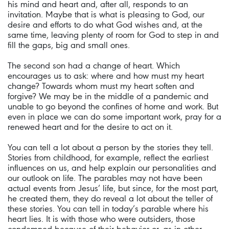
his mind and heart and, after all, responds to an
invitation. Maybe that is what is pleasing to God, our
desire and efforts to do what God wishes and, at the
same time, leaving plenty of room for God to step in and
fill the gaps, big and small ones.
The second son had a change of heart. Which
encourages us to ask: where and how must my heart
change? Towards whom must my heart soften and
forgive? We may be in the middle of a pandemic and
unable to go beyond the confines of home and work. But
even in place we can do some important work, pray for a
renewed heart and for the desire to act on it.
You can tell a lot about a person by the stories they tell.
Stories from childhood, for example, reflect the earliest
influences on us, and help explain our personalities and
our outlook on life. The parables may not have been
actual events from Jesus’ life, but since, for the most part,
he created them, they do reveal a lot about the teller of
these stories. You can tell in today’s parable where his
heart lies. It is with those who were outsiders, those