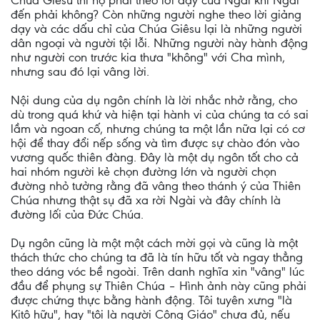
Chúa Giêsu thì họ phải theo lời dạy của Ngài khi Ngài
đến phải không? Còn những người nghe theo lời giảng
dạy và các dấu chỉ của Chúa Giêsu lại là những người
dân ngoại và người tội lỗi. Những người này hành động
như người con trước kia thưa "không" với Cha mình,
nhưng sau đó lại vâng lời.
Nội dung của dụ ngôn chính là lời nhắc nhở rằng, cho
dù trong quá khứ và hiện tại hành vi của chúng ta có sai
lầm và ngoan cố, nhưng chúng ta một lần nữa lại có cơ
hội để thay đổi nếp sống và tìm được sự chào đón vào
vương quốc thiên đàng. Đây là một dụ ngôn tốt cho cả
hai nhóm người kẻ chọn đường lớn và người chọn
đường nhỏ tưởng rằng đã vâng theo thánh ý của Thiên
Chúa nhưng thật sụ đã xa rời Ngài và đây chính là
đường lối của Đức Chúa.
Dụ ngôn cũng là một một cách mời gọi và cũng là một
thách thức cho chúng ta đã là tín hữu tốt và ngay thẳng
theo dáng vóc bề ngoài. Trên danh nghĩa xin "vâng" lúc
đầu để phụng sự Thiên Chúa – Hình ảnh này cũng phải
được chứng thực bằng hành động. Tôi tuyên xưng "là
Kitô hữu", hay "tôi là người Công Giáo" chưa đủ, nếu