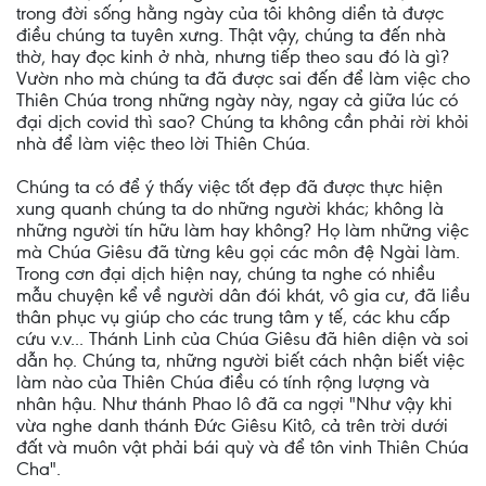
trong đời sống hằng ngày của tôi không diển tả được
điều chúng ta tuyên xưng. Thật vậy, chúng ta đến nhà
thờ, hay đọc kinh ở nhà, nhưng tiếp theo sau đó là gì?
Vườn nho mà chúng ta đã được sai đến để làm việc cho
Thiên Chúa trong những ngày này, ngay cả giữa lúc có
đại dịch covid thì sao? Chúng ta không cần phải rời khỏi
nhà để làm việc theo lời Thiên Chúa.
Chúng ta có để ý thấy việc tốt đẹp đã được thực hiện
xung quanh chúng ta do những người khác; không là
những người tín hữu làm hay không? Họ làm những việc
mà Chúa Giêsu đã từng kêu gọi các môn đệ Ngài làm.
Trong cơn đại dịch hiện nay, chúng ta nghe có nhiều
mẫu chuyện kể về người dân đói khát, vô gia cư, đã liều
thân phục vụ giúp cho các trung tâm y tế, các khu cấp
cứu v.v... Thánh Linh của Chúa Giêsu đã hiên diện và soi
dẫn họ. Chúng ta, những người biết cách nhận biết việc
làm nào của Thiên Chúa điều có tính rộng lượng và
nhân hậu. Như thánh Phao lô đã ca ngợi "Như vậy khi
vừa nghe danh thánh Đức Giêsu Kitô, cả trên trời dưới
đất và muôn vật phải bái quỳ và để tôn vinh Thiên Chúa
Cha".