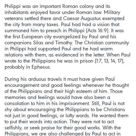
Philippi was an important Roman colony and its
inhabitants enjoyed favor under Roman law. Military
veterans settled there and Caesar Augustus exempted
the city from many taxes. Paul had had a vision that
summoned him to preach in Philippi (Acts 16:9). It was
the first European city evangelized by Paul and his
companions Silas and Timothy. The Christian community
in Philippi had supported Paul and he had warm
relations with them, as evidenced in the letter. When Paul
wrote to the Philippians he was in prison (1:7, 13, 14, 17),
probably in Ephesus.
During his arduous travels it must have given Paul
encouragement and good feelings whenever he thought
of the Philippians and their high esteem of him. Those
memories and feelings would have also been a
consolation to him in his imprisonment. Still, Paul is not
shy about encouraging the Philippians to be Christians
not just in good feelings, or lofty words. He wanted them
to put their words into action. They were not to act
selfishly, or seek praise for their good works. With the
Philippians, we are also challenged by Paul to act in