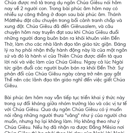
Chúa được mô tả trong dụ ngôn Chúa Giêsu nói hôm
nay về 2 người con. Trong bài phúc âm hôm nay có
nhiều sự căng thẳng ở đoạn sau bài phúc âm. Thánh
Mátthêu đặt câu chuyện trong bối cảnh tranh chấp và
xung đột. Chúa Giêsu đã đến Giêrusalem, và câu
chuyện hôm nay truyền đạt sau khi Chúa Giêsu đuổi
những người đang buôn bán ra khỏi khuôn viên Đền
Thờ, làm cho các nhà lãnh đạo tôn giáo tức giận. Đáng
lý ra họ phải nhận thấy hành động này là của một ngôn
sứ và đó là hành vi của Thiên Chúa được diển tả qua
lời nói và việc làm của Chúa Giêsu. Ngay cả lúc Ngài
tức giận đuổi các người buôn bán ra khỏi Đền Thờ. Sự
phản đối của Chúa Giêsu ngày càng trở nên gay gắt
Thế nên các lãnh đạo tôn giáo nghĩ đến việc giết Chúa
Giêsu.
Bài phúc âm hôm nay vẫn tiếp tục triển khai ý thức này
trong sự đối kháng giữa nhóm trưởng lảo và các vị tư tế
với Chúa Giêsu. Qua dụ ngôn Chúa Giêsu có ý muốn
nói rằng những người thưa "vâng" như ý của người cha
muốn, nhưng họ lại không làm. Họ không theo như ý
Chúa Giêsu. Nếu họ đã nhận ra được Đấng Mêsia nơi