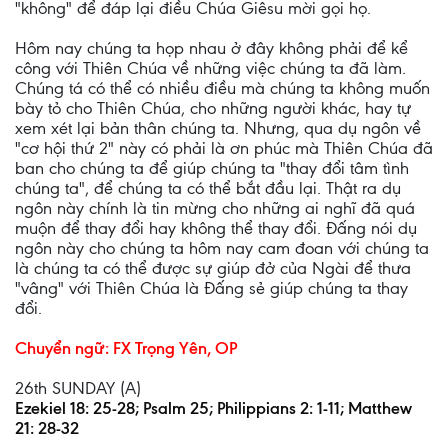
"không" để đáp lại điều Chúa Giêsu mời gọi họ.
Hôm nay chúng ta họp nhau ở đây không phải để kể
công với Thiên Chúa về những việc chúng ta đã làm.
Chúng tá có thể có nhiều điều mà chúng ta không muốn
bày tỏ cho Thiên Chúa, cho những người khác, hay tự
xem xét lại bản thân chúng ta. Nhưng, qua dụ ngôn về
"cơ hội thứ 2" này có phải là ơn phúc mà Thiên Chúa đã
ban cho chúng ta để giúp chúng ta "thay đổi tâm tình
chúng ta", để chúng ta có thể bắt đầu lại. Thật ra dụ
ngôn này chính là tin mừng cho những ai nghĩ đã quá
muộn để thay đổi hay không thể thay đổi. Đấng nói dụ
ngôn này cho chúng ta hôm nay cam đoan với chúng ta
là chúng ta có thể được sự giúp đở của Ngài để thưa
"vâng" với Thiên Chúa là Đấng sẻ giúp chúng ta thay
đổi.
Chuyển ngữ: FX Trọng Yên, OP
26th SUNDAY (A)
Ezekiel 18: 25-28; Psalm 25; Philippians 2: 1-11; Matthew
21: 28-32