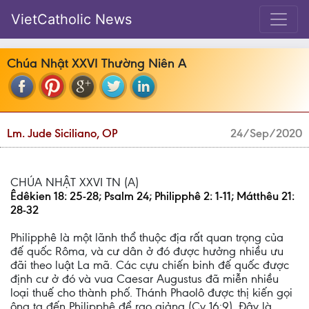
VietCatholic News
Chúa Nhật XXVI Thường Niên A
Lm. Jude Siciliano, OP
24/Sep/2020
CHÚA NHẬT XXVI TN (A)
Êdêkien 18: 25-28; Psalm 24; Philipphê 2: 1-11; Mátthêu 21:
28-32
Philipphê là một lãnh thổ thuộc địa rất quan trọng của
đế quốc Rôma, và cư dân ở đó được hưởng nhiều ưu
đãi theo luật La mã. Các cựu chiến binh đế quốc được
định cư ở đó và vua Caesar Augustus đã miễn nhiều
loại thuế cho thành phố. Thánh Phaolô được thị kiến gọi
ông ta đến Philipphê để rao giảng (Cv 16:9). Đây là