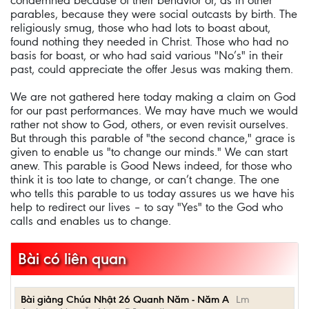
condemned because of their behavior or, as in other
parables, because they were social outcasts by birth. The
religiously smug, those who had lots to boast about,
found nothing they needed in Christ. Those who had no
basis for boast, or who had said various "No’s" in their
past, could appreciate the offer Jesus was making them.
We are not gathered here today making a claim on God
for our past performances. We may have much we would
rather not show to God, others, or even revisit ourselves.
But through this parable of "the second chance," grace is
given to enable us "to change our minds." We can start
anew. This parable is Good News indeed, for those who
think it is too late to change, or can’t change. The one
who tells this parable to us today assures us we have his
help to redirect our lives – to say "Yes" to the God who
calls and enables us to change.
Bài có liên quan
Bài giảng Chúa Nhật 26 Quanh Năm - Năm A
Lm