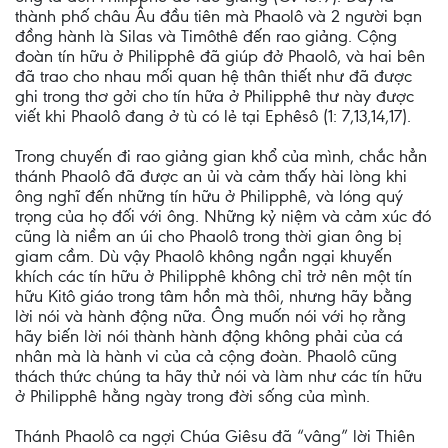
thành phố châu Âu đầu tiên mà Phaolô và 2 người bạn
đồng hành là Silas và Timôthê đến rao giảng. Cộng
đoàn tín hữu ở Philipphê đã giúp đở Phaolô, và hai bên
đã trao cho nhau mối quan hệ thân thiết như đã được
ghi trong thơ gởi cho tín hữa ở Philipphê thư này được
viết khi Phaolô đang ở tù có lẻ tại Ephêsô (1: 7,13,14,17).
Trong chuyến đi rao giảng gian khổ của mình, chắc hẳn
thánh Phaolô đã được an ủi và cảm thấy hài lòng khi
ông nghĩ đến những tín hữu ở Philipphê, và lóng quý
trọng của họ đối với ông. Những kỷ niệm và cảm xúc đó
cũng là niềm an úi cho Phaolô trong thời gian ông bị
giam cầm. Dù vậy Phaolô không ngần ngại khuyến
khích các tín hữu ở Philipphê không chỉ trở nên một tín
hữu Kitô giáo trong tâm hồn mà thôi, nhưng hãy bằng
lời nói và hành động nữa. Ông muốn nói với họ rằng
hãy biến lời nói thành hành động không phải của cá
nhân mà là hành vi của cả cộng đoàn. Phaolô cũng
thách thức chúng ta hãy thử nói và làm như các tín hữu
ở Philipphê hằng ngày trong đời sống của mình.
Thánh Phaolô ca ngợi Chúa Giêsu đã “vâng” lời Thiên