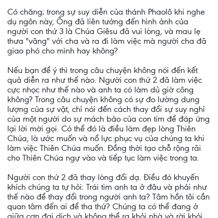
Có chăng; trong sự suy diễn của thánh Phaolô khi nghe
dụ ngôn này, Ông đã liên tưởng đến hình ảnh của
người con thứ 3 là Chúa Giêsu đã vui lòng, và mau lẹ
thưa "vâng" với cha và ra đi làm việc mà người cha đã
giao phó cho mình hay không?
Nếu bạn để ý thì trong câu chuyện không nói đến kết
quả diễn ra như thế nào. Người con thứ 2 đã làm việc
cực nhọc như thế nào và anh ta có làm dủ giờ công
không? Trong câu chuyện không có sự đo lường dung
lượng của sự vật, chỉ nói đến cách thay đổi sự suy nghỉ
của một người do sự mách bảo của con tim để đáp ứng
lại lời mời gọi. Có thể đó là điều làm đẹp lòng Thiên
Chúa, là ước muốn và nổ lực phục vụ của chúng ta khi
làm việc Thiên Chúa muốn. Đồng thời tạo chỗ rộng rãi
cho Thiên Chúa ngự vào và tiếp tục làm việc trong ta.
Người con thứ 2 đã thay lòng đổi dạ. Điều đó khuyến
khích chúng ta tự hỏi: Trái tim anh ta ở đâu và phải như
thế nào để thay đổi trong người anh ta? Tâm hồn tôi cần
quan tâm đến ai để tha thứ? Chúng ta có thể đang ở
giữa cơn đại dịch và không thể ra khỏi nhà và rời khỏi