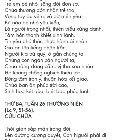
Trẻ em bé nhỏ, sống đời đơn sơ.
Chúa thương đón nhận trẻ thơ,
Vòng tay âu yếm, vô bờ mến yêu.
Kẻ nào bé nhỏ yêu kiều,
Là người trọng nhất, thiên triều xứng danh.
Tâm hồn thanh khiết xinh lành,
Tin yêu phó thác, thực hành ái nhân.
Gio-an lên tiếng phân trần,
Người kia trừ quỷ, ở gần chúng ta.
Chúng con ngăn cản người ta,
Chúa rằng đừng cấm, vị tha xóa nhòa.
Họ không chống nghịch thiên tòa,
Đồng tâm trọn ý, thuận hòa kết giao.
Chúa ban ân phúc trời cao,
Sinh hoa kết qủa, biết bao phúc lành.
THỨ BA, TUẦN 26 THƯỜNG NIÊN
(Lc 9, 51-56).
CỨU CHỮA
Thời gian sắp mãn trong đời,
Lên đường cương quyết, Con Người phải đi.