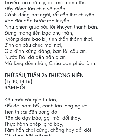
Truyền rao chân lý, gọi mời canh tân.
Đầy đồng lúa chín vô ngần,
Cánh đồng bát ngát, rất cần thợ chuyên.
Vào đời dấn bước rao truyền,
Như chiên giữa sói, lời khuyên thanh bần.
Đừng mang tiền bạc phụ thân,
Không đem bao bị, tinh thần thảnh thơi.
Bình an cầu chúc mọi nơi,
Gia đình xứng đáng, ban lời cầu an.
Nước Trời đã đến trần gian,
Mở lòng đón nhận, Chúa ban phúc lành.
THỨ SÁU, TUẦN 26 THƯỜNG NIÊN
(Lc 10, 13-16).
SÁM HỐI
Kêu mời cải qúa tự tân,
Đổi đời sám hối, canh tân lòng người.
Tiên tri sai đến trong đời,
Răn đe dạy bảo, gọi mời đổi thay.
Thực hành phép lạ tỏ bày,
Tâm hồn chai cứng, chẳng hay đổi đời.