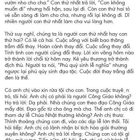
vườn nho cho cha.” Con thứ nhất trả lời, “Con không
muốn đi” nhưng hối hận, sau lại đi. Còn con thứ hai tỏ
vẻ sẵn sàng đi làm cho cha, nhưng rồi lại không đi. Dĩ
nhiên người con thứ nhất làm cha vui lòng hơn.
Thử suy nghĩ, chúng ta là người con thứ nhất hay con
thứ hai? Có lẽ cả hai. Cuộc sống với biết bao thăng
trầm đổi thay. Hoàn cảnh thay đổi. Cuộc sống thay đổi.
Tính tình con người cũng đổi thay. Lời xin vâng hôm nào
trở thành lời chối từ hôm nay. Kẻ yêu thương trở thành
địch thù. Người ta nói, “Phú quý sinh lễ nghĩa” nhưng
ngược lại phú qúy sinh đạo tặc. Cuộc đời thay trắng đổi
đen là thế.
Có anh chị vào xin rửa tội cho con. Trong cuộc truyện
trò, tôi hỏi: Anh chị có phải là người Công Giáo không?
Họ trả lời: Dạ phải. Nhà chúng con theo đạo Công Giáo
mấy đời. Đạo gốc từ cha ông mà cha. Thế anh chị có đi
tham dự lễ Chúa Nhật thường không? Anh chị thưa:
Thỉnh thoảng chúng con đi, vào các dịp lễ lớn thôi. Tôi
hỏi tiếp: Anh chị có lãnh nhận bí tích hòa giải thường
xuyên không? Anh chị trả lời rằng: Chúng con có tội gì