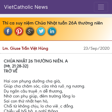
VietCatholic News
Thi ca suy niệm Chúa Nhật tuần 26A thường niên
Lm. Giuse Trần Việt Hùng
23/Sep/2020
CHÚA NHẬT 26 THƯỜNG NIÊN. A
(Mt. 21:28-32)
TRỞ VỀ
Hai con phụng dưỡng cha già,
Giúp cha chăm sóc, cửa nhà ruộng nương.
Dụ ngôn câu truyện dễ thương,
Nhờ con phụ giúp, đêm trường lắng lo
Sai con thứ nhất hẹn hò,
Chối từ không chịu, lo cho việc đồng.
Chiều về hối hận nghĩ thông,