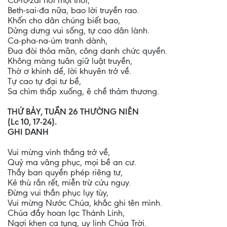
Cô-rô-zai hỡi một thời,
Beth-sai-đa nữa, bao lời truyền rao.
Khốn cho dân chúng biết bao,
Dửng dưng vui sống, tự cao dân lành.
Ca-pha-na-úm tranh dành,
Đua đòi thỏa mãn, công danh chức quyền.
Không màng tuân giữ luật truyền,
Thờ ơ khinh dể, lời khuyên trở về.
Tự cao tự đại tư bề,
Sa chìm thấp xuống, ê chề thảm thương.
THỨ BẢY, TUẦN 26 THƯỜNG NIÊN
(Lc 10, 17-24).
GHI DANH
Vui mừng vinh thắng trở về,
Quỷ ma vâng phục, mọi bề an cư.
Thầy ban quyền phép riêng tư,
Kẻ thù rắn rết, miễn trừ cứu nguy.
Đừng vui thần phục lụy tùy,
Vui mừng Nước Chúa, khắc ghi tên mình.
Chúa đầy hoan lạc Thánh Linh,
Ngợi khen ca tụng, uy linh Chúa Trời.