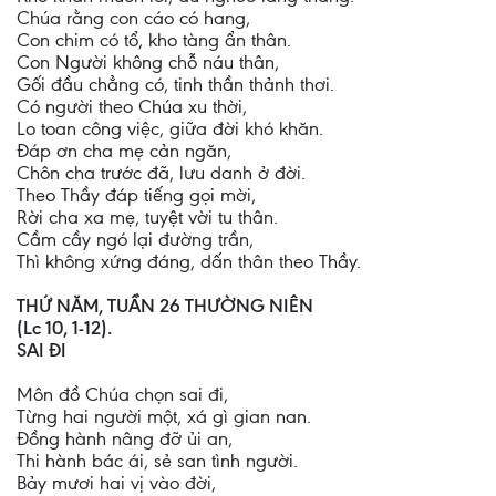
Chúa rằng con cáo có hang,
Con chim có tổ, kho tàng ẩn thân.
Con Người không chỗ náu thân,
Gối đầu chẳng có, tinh thần thảnh thơi.
Có người theo Chúa xu thời,
Lo toan công việc, giữa đời khó khăn.
Đáp ơn cha mẹ cản ngăn,
Chôn cha trước đã, lưu danh ở đời.
Theo Thầy đáp tiếng gọi mời,
Rời cha xa mẹ, tuyệt vời tu thân.
Cầm cầy ngó lại đường trần,
Thì không xứng đáng, dấn thân theo Thầy.
THỨ NĂM, TUẦN 26 THƯỜNG NIÊN
(Lc 10, 1-12).
SAI ĐI
Môn đồ Chúa chọn sai đi,
Từng hai người một, xá gì gian nan.
Đồng hành nâng đỡ ủi an,
Thi hành bác ái, sẻ san tình người.
Bảy mươi hai vị vào đời,