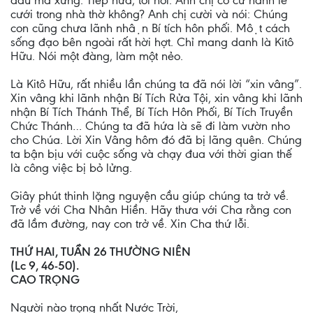
đâu mà xưng. Tiếp nữa, tôi hỏi: Anh chị có cử hành lễ
cưới trong nhà thờ không? Anh chị cười và nói: Chúng
con cũng chưa lãnh nhận Bí tích hôn phối. Một cách
sống đạo bên ngoài rất hời hợt. Chỉ mang danh là Kitô
Hữu. Nói một đàng, làm một nẻo.
Là Kitô Hữu, rất nhiều lần chúng ta đã nói lời “xin vâng”.
Xin vâng khi lãnh nhận Bí Tích Rửa Tội, xin vâng khi lãnh
nhận Bí Tích Thánh Thể, Bí Tích Hôn Phối, Bí Tích Truyền
Chức Thánh… Chúng ta đã hứa là sẽ đi làm vườn nho
cho Chúa. Lời Xin Vâng hôm đó đã bị lãng quên. Chúng
ta bận bịu với cuộc sống và chạy đua với thời gian thế
là công việc bị bỏ lửng.
Giây phút thinh lặng nguyện cầu giúp chúng ta trở về.
Trở về với Cha Nhân Hiền. Hãy thưa với Cha rằng con
đã lầm đường, nay con trở về. Xin Cha thứ lỗi.
THỨ HAI, TUẦN 26 THƯỜNG NIÊN
(Lc 9, 46-50).
CAO TRỌNG
Người nào trọng nhất Nước Trời,