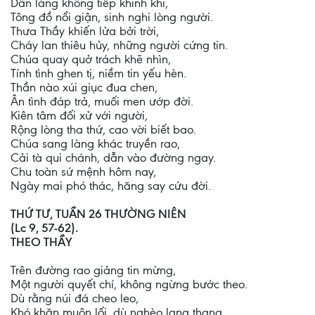
Dân làng không tiếp khinh khi,
Tông đồ nổi giận, sinh nghi lòng người.
Thưa Thầy khiến lửa bởi trời,
Cháy lan thiêu hủy, những người cứng tin.
Chúa quay quở trách khẽ nhìn,
Tính tình ghen tị, niềm tin yếu hèn.
Thần nào xúi giục đua chen,
Ân tình đáp trả, muối men ướp đời.
Kiên tâm đối xử với người,
Rộng lòng tha thứ, cao vời biết bao.
Chúa sang làng khác truyền rao,
Cải tà qui chánh, dẫn vào đường ngay.
Chu toàn sứ mệnh hôm nay,
Ngày mai phó thác, hăng say cứu đời.
THỨ TƯ, TUẦN 26 THƯỜNG NIÊN
(Lc 9, 57-62).
THEO THẦY
Trên đường rao giảng tin mừng,
Một người quyết chí, không ngừng bước theo.
Dù rằng núi đá cheo leo,
Khó khăn muôn lối, dù nghèo lang thang.