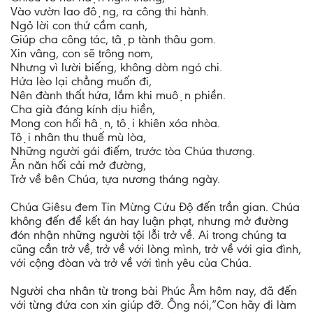
Vào vườn lao động, ra công thi hành.
Ngỏ lời con thứ cầm canh,
Giúp cha công tác, tập tành thâu gom.
Xin vâng, con sẽ trông nom,
Nhưng vì lười biếng, không dòm ngó chi.
Hứa lèo lại chẳng muốn đi,
Nên đành thất hứa, lắm khi muộn phiền.
Cha già đáng kính dịu hiền,
Mong con hối hận, tội khiên xóa nhòa.
Tội nhân thu thuế mù lòa,
Những người gái điếm, trước tòa Chúa thương.
Ăn năn hối cải mở đường,
Trở về bên Chúa, tựa nương tháng ngày.
Chúa Giêsu đem Tin Mừng Cứu Độ đến trần gian. Chúa
không đến để kết án hay luận phạt, nhưng mở đường
đón nhận những người tội lỗi trở về. Ai trong chúng ta
cũng cần trở về, trở về với lòng mình, trở về với gia đình,
với cộng đòan và trở về với tình yêu của Chúa.
Người cha nhân từ trong bài Phúc Âm hôm nay, đã đến
với từng đứa con xin giúp đỡ. Ông nói,”Con hãy đi làm