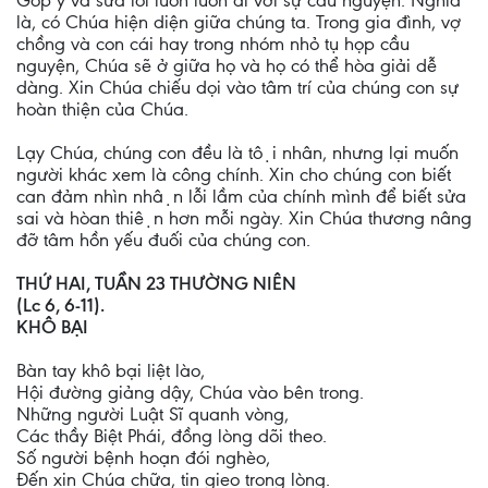
Góp ý và sửa lỗi luôn luôn đi với sự cầu nguyện. Nghĩa
là, có Chúa hiện diện giữa chúng ta. Trong gia đình, vợ
chồng và con cái hay trong nhóm nhỏ tụ họp cầu
nguyện, Chúa sẽ ở giữa họ và họ có thể hòa giải dễ
dàng. Xin Chúa chiếu dọi vào tâm trí của chúng con sự
hoàn thiện của Chúa.
Lạy Chúa, chúng con đều là tội nhân, nhưng lại muốn
người khác xem là công chính. Xin cho chúng con biết
can đảm nhìn nhận lỗi lầm của chính mình để biết sửa
sai và hòan thiện hơn mỗi ngày. Xin Chúa thương nâng
đỡ tâm hồn yếu đuối của chúng con.
THỨ HAI, TUẦN 23 THƯỜNG NIÊN
(Lc 6, 6-11).
KHÔ BẠI
Bàn tay khô bại liệt lào,
Hội đường giảng dậy, Chúa vào bên trong.
Những người Luật Sĩ quanh vòng,
Các thầy Biệt Phái, đồng lòng dõi theo.
Số người bệnh hoạn đói nghèo,
Đến xin Chúa chữa, tin gieo trong lòng.