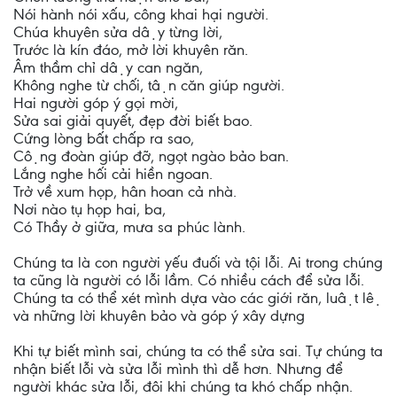
Nói hành nói xấu, công khai hại người.
Chúa khuyên sửa dậy từng lời,
Trước là kín đáo, mở lời khuyên răn.
Âm thầm chỉ dậy can ngăn,
Không nghe từ chối, tận căn giúp người.
Hai người góp ý gọi mời,
Sửa sai giải quyết, đẹp đời biết bao.
Cứng lòng bất chấp ra sao,
Cộng đoàn giúp đỡ, ngọt ngào bảo ban.
Lắng nghe hối cải hiền ngoan.
Trở về xum họp, hân hoan cả nhà.
Nơi nào tụ họp hai, ba,
Có Thầy ở giữa, mưa sa phúc lành.
Chúng ta là con người yếu đuối và tội lỗi. Ai trong chúng
ta cũng là người có lỗi lầm. Có nhiều cách để sửa lỗi.
Chúng ta có thể xét mình dựa vào các giới răn, luật lệ
và những lời khuyên bảo và góp ý xây dựng
Khi tự biết mình sai, chúng ta có thể sửa sai. Tự chúng ta
nhận biết lỗi và sửa lỗi mình thì dễ hơn. Nhưng để
người khác sửa lỗi, đôi khi chúng ta khó chấp nhận.