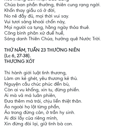
Chúa ban phần thưởng, thiên cung rạng ngời.
Khốn thay giầu có ở đời,
No nê đầy đủ, mọi thời vui say.
Vui tươi sảng khoái chốn này,
Mọi người ca tụng, hằng ngày thỏa thuê.
Công bình phân xử đuề huề,
Sáng danh Thiên Chúa, hưởng quê Nước Trời.
THỨ NĂM, TUẦN 23 THƯỜNG NIÊN
(Lc 6, 27-38).
THƯƠNG XÓT
Thi hành giới luật tình thương,
Làm ơn kẻ ghét, yêu thương kẻ thù.
Nguyện cầu chúc phúc đền bù,
Còn ai vu khống, xin tu, đừng phiền.
Ai mà vả má luân phiên,
Đưa thêm má trái, chịu liền thiệt thân.
Áo ngoài họ lột từng phần,
Áo trong đừng cản, ở trần hy sinh.
Ai đòi lấy của riêng mình,
Xin đừng đòi lại, giữ tình bà con.