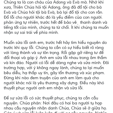
Chúng ta là con cháu của Adong và Evà mà. Nhớ khi
xưa, Thiên Chúa hỏi tội Adong, ông đã đổ tội cho bà
Evà và Chúa hỏi tội bà Evà, bà lại đổ tội cho con rắn.
Đổ lỗi cho người khác đó là yếu điểm của con người.
phản ứng tự nhiên, trước hết để bảo vệ thanh danh và
tiếng tốt của mình, chúng ta từ chối. Ít khi chúng ta muốn
nhận sự sai trái về phía mình.
Muốn sửa lỗi anh em, trước hết hãy tìm hiểu nguyên do
trước khi quy lỗi. Chúng ta cần có sự hiểu biết rõ ràng
với lòng thành và sự tôn trọng. Rồi gặp gỡ riêng tư để
đối thoại và góp ý. Anh em sửa lỗi nhau trong âm thầm
và kín đáo. Người có lỗi dễ dàng nghe và sửa mình. Đôi
trường hợp, với ý không ngay lành, chúng ta lại muốn
bêu diễu, hạ thấp uy tín, gây tổn thương và xúc phạm.
Đừng khi nào đem truyện của anh em làm quà cho
người khác nói là yêu thương xây dựng. Điều này khó
thuyết phục người anh em nhận và sửa lỗi.
Để sự sửa lỗi có sức thuyết phục, chúng ta cần cầu
nguyện. Chúa phán: Nơi đâu có hai ba người tụ họp
nhau cầu nguyện nhân danh Chúa, Chúa sẽ ở giữa họ.