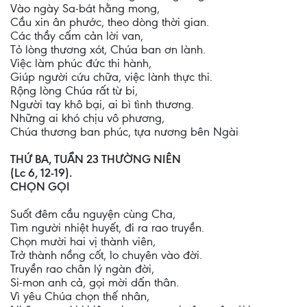
Vào ngày Sa-bát hằng mong,
Cầu xin ân phước, theo dòng thời gian.
Các thầy cấm cản lời van,
Tỏ lòng thương xót, Chúa ban ơn lành.
Việc làm phúc đức thi hành,
Giúp người cứu chữa, việc lành thực thi.
Rộng lòng Chúa rất từ bi,
Người tay khô bại, ai bì tình thương.
Những ai khó chịu vô phương,
Chúa thương ban phúc, tựa nương bên Ngài
THỨ BA, TUẦN 23 THƯỜNG NIÊN
(Lc 6, 12-19).
CHỌN GỌI
Suốt đêm cầu nguyện cùng Cha,
Tìm người nhiệt huyết, đi ra rao truyền.
Chọn mười hai vị thành viên,
Trở thành nồng cốt, lo chuyên vào đời.
Truyền rao chân lý ngàn đời,
Si-mon anh cả, gọi mời dấn thân.
Vì yêu Chúa chọn thế nhân,