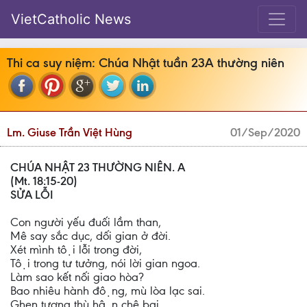
VietCatholic News
Thi ca suy niệm: Chúa Nhật tuần 23A thường niên
Lm. Giuse Trần Việt Hùng
01/Sep/2020
CHÚA NHẬT 23 THƯỜNG NIÊN. A
(Mt. 18:15-20)
SỬA LỖI
Con người yếu đuối lầm than,
Mê say sắc dục, dối gian ở đời.
Xét mình tội lỗi trong đời,
Tội trong tư tưởng, nói lời gian ngoa.
Làm sao kết nối giao hòa?
Bao nhiêu hành động, mù lòa lạc sai.
Ghen tương thù hận chê bai,