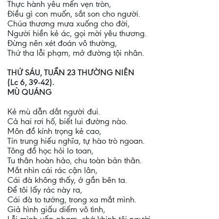
Thực hành yêu mến vẹn tròn,
Điều gì con muốn, sắt son cho người.
Chúa thương mưa xuống cho đời,
Người hiền kẻ ác, gọi mời yêu thương.
Đừng nên xét đoán vô thường,
Thứ tha lỗi phạm, mở đường tội nhân.
THỨ SÁU, TUẦN 23 THƯỜNG NIÊN
(Lc 6, 39-42).
MÙ QUÁNG
Kẻ mù dẫn dắt người đui.
Cả hai rơi hố, biết lui đường nào.
Môn đồ kính trọng kẻ cao,
Tín trung hiếu nghĩa, tự hào trò ngoan.
Tông đồ học hỏi lo toan,
Tu thân hoàn hảo, chu toàn bản thân.
Mắt nhìn cái rác cận lân,
Cái đà không thấy, ở gần bên ta.
Để tôi lấy rác này ra,
Cái đà to tướng, trong xa mắt mình.
Giả hình giấu diếm vô tình,