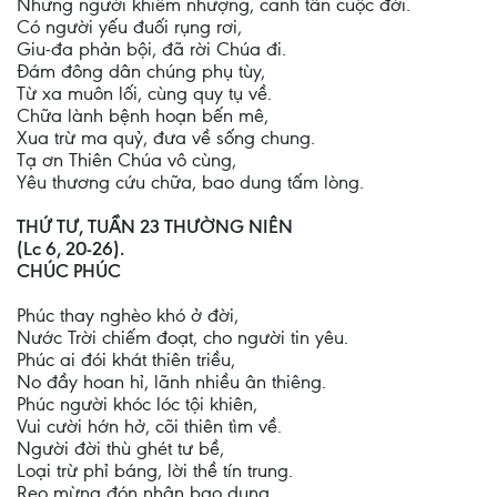
Những người khiêm nhượng, canh tân cuộc đời.
Có người yếu đuối rụng rơi,
Giu-đa phản bội, đã rời Chúa đi.
Đám đông dân chúng phụ tùy,
Từ xa muôn lối, cùng quy tụ về.
Chữa lành bệnh hoạn bến mê,
Xua trừ ma quỷ, đưa về sống chung.
Tạ ơn Thiên Chúa vô cùng,
Yêu thương cứu chữa, bao dung tấm lòng.
THỨ TƯ, TUẦN 23 THƯỜNG NIÊN
(Lc 6, 20-26).
CHÚC PHÚC
Phúc thay nghèo khó ở đời,
Nước Trời chiếm đoạt, cho người tin yêu.
Phúc ai đói khát thiên triều,
No đầy hoan hỉ, lãnh nhiều ân thiêng.
Phúc người khóc lóc tội khiên,
Vui cười hớn hở, cõi thiên tìm về.
Người đời thù ghét tư bề,
Loại trừ phỉ báng, lời thề tín trung.
Reo mừng đón nhận bao dung