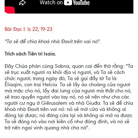
Bài Ðọc I: Is 22, 19-23
"Ta sẽ để chìa khoá nhà Ðavít trên vai nó".
Trích sách Tiên tri Isaia.
Ðây Chúa phán cùng Sobna, quan cai đền thờ rằng: "Ta
sẽ trục xuất ngươi ra khỏi địa vị ngươi, và Ta sẽ cách
chức ngươi; trong ngày đó, Ta sẽ gọi đầy tớ Ta là
Êliaqim, con trai Helcia. Ta sẽ lấy áo choàng của ngươi
mà mặc cho nó, lấy đai lưng của ngươi mà thắt cho nó,
sẽ trao quyền ngươi vào tay nó, nó sẽ nên như cha các
người cư ngụ ở Giêrusalem và nhà Giuđa. Ta sẽ để chìa
khoá nhà Ðavít trên vai nó: nó sẽ mở cửa và không ai
đóng lại được; nó đóng cửa lại và không ai mở ra được.
Ta sẽ đóng nó vào nơi kiên cố như đóng đinh, và nó sẽ
trở nên ngai vinh quang nhà cha nó".