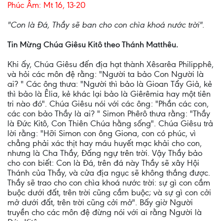
Phúc Âm: Mt 16, 13-20
"Con là Ðá, Thầy sẽ ban cho con chìa khoá nước trời".
Tin Mừng Chúa Giêsu Kitô theo Thánh Matthêu.
Khi ấy, Chúa Giêsu đến địa hạt thành Xêsarêa Philipphê,
và hỏi các môn đệ rằng: "Người ta bảo Con Người là
ai? " Các ông thưa: "Người thì bảo là Gioan Tẩy Giả, kẻ
thì bảo là Êlia, kẻ khác lại bảo là Giêrêmia hay một tiên
tri nào đó". Chúa Giêsu nói với các ông: "Phần các con,
các con bảo Thầy là ai? " Simon Phêrô thưa rằng: "Thầy
là Ðức Kitô, Con Thiên Chúa hằng sống". Chúa Giêsu trả
lời rằng: "Hỡi Simon con ông Giona, con có phúc, vì
chẳng phải xác thịt hay máu huyết mạc khải cho con,
nhưng là Cha Thầy, Ðấng ngự trên trời. Vậy Thầy bảo
cho con biết: Con là Ðá, trên đá này Thầy sẽ xây Hội
Thánh của Thầy, và cửa địa ngục sẽ không thắng được.
Thầy sẽ trao cho con chìa khoá nước trời: sự gì con cầm
buộc dưới đất, trên trời cũng cầm buộc; và sự gì con cởi
mở dưới đất, trên trời cũng cởi mở". Bấy giờ Người
truyền cho các môn đệ đừng nói với ai rằng Người là