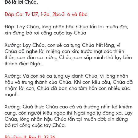
Ðó là lời Chúa.
Ðáp Ca: Tv 137, 1-2a. 2bc-3. 6 và 8bc
Ðáp: Lạy Chúa, lòng nhân hậu Chúa tồn tại muôn đời,
xin đừng bỏ rơi công cuộc tay Chúa
Xướng: Lạy Chúa, con sẽ ca tụng Chúa hết lòng, vì
Chúa đã nghe lời miệng con xin; trước mặt các thiên
thần, con đàn ca mừng Chúa; con sấp mình thờ lạy bên
thánh điện Ngài.
Xướng: Và con sẽ ca tụng uy danh Chúa, vì lòng nhân
hậu và trung thành của Chúa. Khi con kêu cầu, Chúa đã
nhậm lời con, Chúa đã ban cho tâm hồn con nhiều sức
mạnh.
Xướng: Quả thực Chúa cao cả và thường nhìn kẻ khiêm
cung, còn người kiêu ngạo thì Ngài ngó tự đàng xa. Lạy
Chúa, lòng nhân hậu Chúa tồn tại muôn đời; xin đừng
bỏ rơi công cuộc tay Chúa.
Bài Ðọc II: Rm 11, 33-36