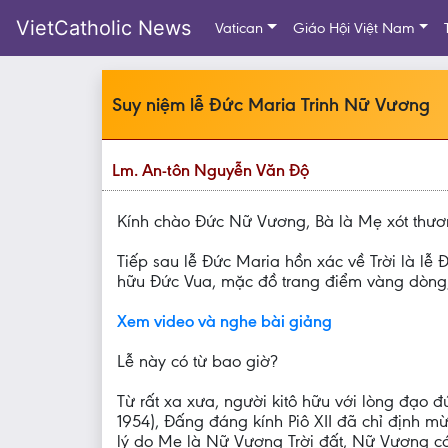
VietCatholic News
Vatican
Giáo Hội Việt Nam
Suy niệm lễ Đức Maria Trinh Nữ Vương
Lm. An-tôn Nguyễn Văn Độ
Kính chào Đức Nữ Vương, Bà là Mẹ xót thư
Tiếp sau lễ Đức Maria hồn xác về Trời là l
hữu Đức Vua, mặc đồ trang điểm vàng dòng, 
Xem video và nghe bài giảng
Lễ này có từ bao giờ?
Từ rất xa xưa, người kitô hữu với lòng đạo
1954), Ðấng đáng kính Piô XII đã chỉ định 
lý do Mẹ là Nữ Vương Trời đất, Nữ Vương c