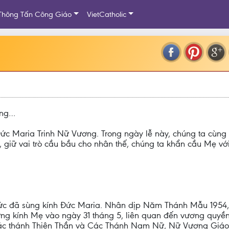
Thông Tấn Công Giáo
VietCatholic
ơng…
ễ Đức Maria Trinh Nữ Vương. Trong ngày lễ này, chúng ta c
giữ vai trò cầu bầu cho nhân thế, chúng ta khẩn cầu Mẹ với
 đức đã sùng kính Đức Maria. Nhân dịp Năm Thánh Mẫu 1954, v
mừng kính Mẹ vào ngày 31 tháng 5, liên quan đến vương quy
ác thánh Thiên Thần và Các Thánh Nam Nữ, Nữ Vương Giáo hộ