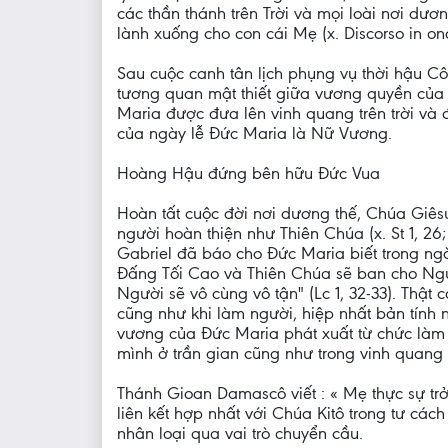
các thần thánh trên Trời và mọi loài nơi 
lành xuống cho con cái Mẹ (x. Discorso in ono
Sau cuộc canh tân lịch phụng vụ thời hậu C
tương quan mật thiết giữa vương quyền của
Maria được đưa lên vinh quang trên trời và 
của ngày lễ Ðức Maria là Nữ Vương.
Hoàng Hậu đứng bên hữu Đức Vua
Hoàn tất cuộc đời nơi dương thế, Chúa Giês
người hoàn thiện như Thiên Chúa (x. St 1, 
Gabriel đã báo cho Đức Maria biết trong ngày
Đấng Tối Cao và Thiên Chúa sẽ ban cho Ngườ
Người sẽ vô cùng vô tận" (Lc 1, 32-33). Thật
cũng như khi làm người, hiệp nhất bản tính 
vương của Ðức Maria phát xuất từ chức làm M
mình ở trần gian cũng như trong vinh quang 
Thánh Gioan Damascô viết : « Mẹ thực sự t
liên kết hợp nhất với Chúa Kitô trong tư các
nhân loại qua vai trò chuyển cầu.