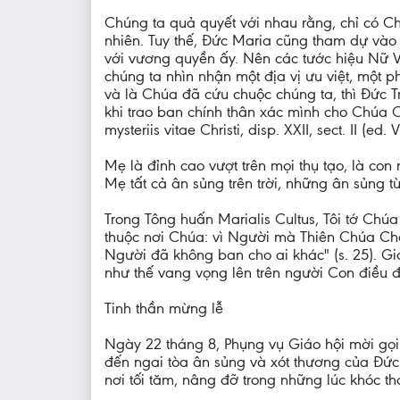
Chúng ta quả quyết với nhau rằng, chỉ có Chú
nhiên. Tuy thế, Đức Maria cũng tham dự vào
với vương quyền ấy. Nên các tước hiệu Nữ 
chúng ta nhìn nhận một địa vị ưu việt, một p
và là Chúa đã cứu chuộc chúng ta, thì Đức 
khi trao ban chính thân xác mình cho Chúa 
mysteriis vitae Christi, disp. XXII, sect. II (ed. 
Mẹ là đỉnh cao vượt trên mọi thụ tạo, là con
Mẹ tất cả ân sủng trên trời, những ân sủng t
Trong Tông huấn Marialis Cultus, Tôi tớ Chúa
thuộc nơi Chúa: vì Người mà Thiên Chúa Cha
Người đã không ban cho ai khác" (s. 25). G
như thế vang vọng lên trên người Con điều đ
Tinh thần mừng lễ
Ngày 22 tháng 8, Phụng vụ Giáo hội mời gọi c
đến ngai tòa ân sủng và xót thương của Đức 
nơi tối tăm, nâng đỡ trong những lúc khóc th