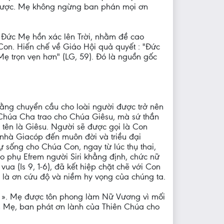
n được. Mẹ không ngừng ban phán mọi ơn
 Ðức Mẹ hồn xác lên Trời, nhằm đề cao
on. Hiến chế về Giáo Hội quả quyết : "Ðức
ẹ trọn vẹn hơn" (LG, 59). Đó là nguồn gốc
hằng chuyển cầu cho loài người được trở nên
 Chúa Cha trao cho Chúa Giêsu, mà sứ thần
ặt tên là Giêsu. Người sẽ được gọi là Con
 nhà Giacóp đến muôn đời và triều đại
sự sống cho Chúa Con, ngay từ lúc thụ thai,
áo phụ Efrem người Siri khẳng định, chức nữ
a (Is 9, 1-6), đã kết hiệp chặt chẽ với Con
, là ơn cứu độ và niềm hy vọng của chúng ta.
a ». Mẹ được tôn phong làm Nữ Vương vì mối
on Mẹ, ban phát ơn lành của Thiên Chúa cho