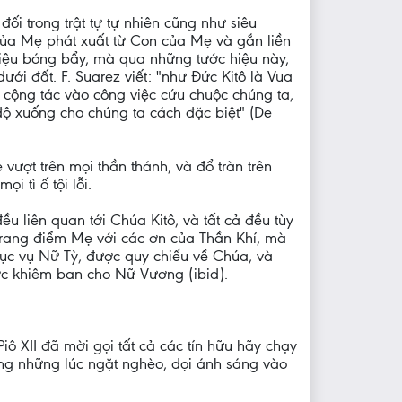
ối trong trật tự tự nhiên cũng như siêu
của Mẹ phát xuất từ Con của Mẹ và gắn liền
iệu bóng bẩy, mà qua những tước hiệu này,
ới đất. F. Suarez viết: "như Đức Kitô là Vua
cộng tác vào công việc cứu chuộc chúng ta,
ộ xuống cho chúng ta cách đặc biệt" (De
vượt trên mọi thần thánh, và đổ tràn trên
 tì ố tội lỗi.
ều liên quan tới Chúa Kitô, và tất cả đều tùy
trang điểm Mẹ với các ơn của Thần Khí, mà
hục vụ Nữ Tỳ, được quy chiếu về Chúa, và
ược khiêm ban cho Nữ Vương (ibid).
iô XII đã mời gọi tất cả các tín hữu hãy chạy
ong những lúc ngặt nghèo, dọi ánh sáng vào