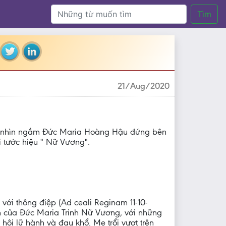
Tìm
21/Aug/2020
ùng nhìn ngắm Đức Maria Hoàng Hậu đứng bên
 tước hiệu " Nữ Vương".
ới thông điệp (Ad ceali Reginam 11-10-
ền của Đức Maria Trinh Nữ Vương, với những
i lữ hành và đau khổ. Mẹ trổi vượt trên