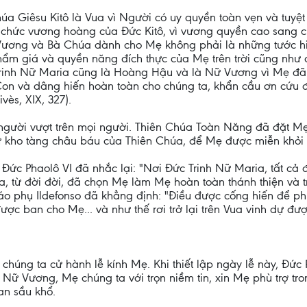
a Giêsu Kitô là Vua vì Người có uy quyền toàn vẹn và tuyệt đ
 chức vương hoàng của Đức Kitô, vì vương quyền cao sang 
Vương và Bà Chúa dành cho Mẹ không phải là những tước h
hẩm giá và quyền năng đích thực của Mẹ trên trời cũng như dư
Trinh Nữ Maria cũng là Hoàng Hậu và là Nữ Vương vì Mẹ đã 
Con và dâng hiến hoàn toàn cho chúng ta, khẩn cầu ơn cứu đ
Vivès, XIX, 327).
 người vượt trên mọi người. Thiên Chúa Toàn Năng đã đặt Mẹ 
ừ kho tàng châu báu của Thiên Chúa, để Mẹ được miễn khỏi mọi
 Ðức Phaolô VI đã nhắc lại: "Nơi Ðức Trinh Nữ Maria, tất cả đ
, từ đời đời, đã chọn Mẹ làm Mẹ hoàn toàn thánh thiện và 
iáo phụ Ildefonso đã khẳng định: "Ðiều được cống hiến để p
ược ban cho Mẹ... và như thế rơi trở lại trên Vua vinh dự đ
húng ta cử hành lễ kính Mẹ. Khi thiết lập ngày lễ này, Đức P
Nữ Vương, Mẹ chúng ta với trọn niềm tin, xin Mẹ phù trợ tr
an sầu khổ.