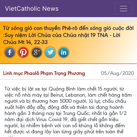
VietCatholic News
Từ sóng gió con thuyền Phê-rô đến sóng gió cuộc đời
:Suy niệm Lời Chúa của Chúa nhật 19 TNA - Lời
Chúa Mt 14, 22-33
Linh mục Phaolô Phạm Trọng Phương
05/Aug/2020
Từ việc bị lật xe tại Quảng Bình làm chết 15 người; từ
việc nổ nhà máy tại Beirut, Lebanon, làm chết hàng trăm
người và bị thương hơn 5000 người; lũ lụt, chấu chấu
xuất hiện đầy dẫy, động đất và thiên tai đang hoành
hành gần 3 tháng nay tại Trung Quốc; nhất là gần 1/2
năm đại dịch Virus Covid 19, đã giết chết gần triệu
người, bị nhiễm bệnh với con số khủng lồ không đếm
hết được vì đang lây lan từng giây phút trên toàn thế