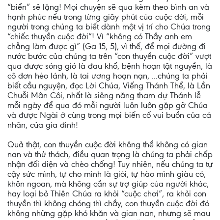
“biển” sẽ lặng! Mọi chuyện sẽ qua kèm theo bình an và
hạnh phúc nếu trong từng giây phút của cuộc đời, mỗi
người trong chúng ta biết dành một vị trí cho Chúa trong
“chiếc thuyền cuộc đời”! Vì “không có Thầy anh em
chẳng làm được gì” (Ga 15, 5), vì thế, để mọi đường đi
nước bước của chúng ta trên “con thuyền cuộc đời” vượt
qua được sóng gió là đau khổ, bệnh hoạn tật nguyền, là
cô đơn hẻo lánh, là tai ương hoạn nạn, ...chúng ta phải
biết cầu nguyện, đọc Lời Chúa, Viếng Thánh Thể, là Lần
Chuỗi Mân Côi, nhất là siêng năng tham dự Thánh lễ
mỗi ngày để qua đó mỗi người luôn luôn gặp gỡ Chúa
và được Ngài ở cùng trong mọi biến cố vui buồn của cá
nhân, của gia đình!
Quả thật, con thuyền cuộc đời không thể không có gian
nan và thử thách, điều quan trọng là chúng ta phải chấp
nhận đối diện và chèo chống! Tuy nhiên, nếu chúng ta tự
cậy sức mình, tự cho mình là giỏi, tự hào mình giàu có,
khôn ngoan, mà không cần sự trợ giúp của người khác,
hay loại bỏ Thiên Chúa ra khỏi “cuộc chơi”, ra khỏi con
thuyền thì không chóng thì chầy, con thuyền cuộc đời đó
không những gặp khó khăn và gian nan, nhưng sẽ mau