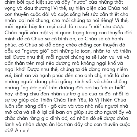
chìm bởi quá kiệt sức và đầy “nước” của những thất
vọng và đau thương! Vì thế, sự hiện diện của Chúa nơi
con thuyền cuộc đời và cuộc sống hết sức cần thiết cho
nhân loại nói chung, cho mỗi chúng ta nói riêng! Vì thế,
mỗi người hãy tìm mọi cách làm sao “mời” cho được
Chúa ngồi vào một vị trí quan trọng trong con thuyền đời
mình để có Chúa sẽ có bình an, có Chúa sẽ có hạnh
phúc, có Chúa sẽ dễ dàng chèo chống con thuyền đó
dẫu có “ngược gió” bởi những lo toan, nhân tai và thiên
tai! Được như thế, mỗi người chúng ta sẽ luôn vui vẻ và
dấn thân trên mọi nẻo đường mà không ngại khổ và
ngại khó! Được như thế, chúng ta dễ dàng mang niềm
vui, bình an và hạnh phúc đến cho anh chị, nhất là cho
những người đang phải gồng mình vất vả chèo chống
những “ngược gió” trên đường đời bởi họ “chưa biết”
hay không chịu đón nhận sự trợ giúp của ai đó, nhất là
sự trợ giúp của Thiên Chúa Tình Yêu, là Vị Thiên Chúa
luôn sẵn sàng đến - gõ cửa và vào nhà nếu người nhà
mở cửa và sẽ ở lại để ban ơn giúp sức cho người ấy và
chắc chắn rằng gia đình đó, cá nhân đó sẽ được chữa
lành và nhận được ân lộc tràn đầy cho con thuyền cuộc
đời! Amen!