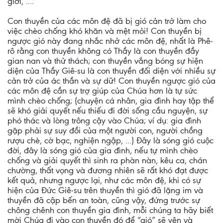
giới, ....
Con thuyền của các môn đệ đã bị gió cản trở làm cho
việc chèo chống khó khăn và mệt mỏi! Con thuyền bị
ngược gió này đang nhắc nhở các môn đệ, nhất là Phê-
rô rằng con thuyền không có Thầy là con thuyền đầy
gian nan và thử thách; con thuyền vắng bóng sự hiện
diện của Thầy Giê-su là con thuyền đối diện với nhiều sự
cản trở của ác thần và sự dữ! Con thuyền ngược gió của
các môn đệ cần sự trợ giúp của Chúa hơn là tự sức
mình chèo chống; (chuyện cá nhân, gia đình hay tập thể
sẽ khó giải quyết nếu thiếu đi đời sống cầu nguyện, sự
phó thác và lòng trông cậy vào Chúa; ví dụ: gia đình
gặp phải sự suy đồi của một người con, người chồng
rượu chè, cờ bạc, nghiện ngập, ...) Đây là sóng gió cuộc
đời, đây là sóng gió của gia đình, nếu tự mình chèo
chống và giải quyết thì sinh ra phàn nàn, kêu ca, chán
chường, thất vọng và đương nhiên sẽ rất khó đạt được
kết quả, nhưng ngược lại, như các môn đệ, khi có sự
hiện của Đức Giê-su trên thuyền thì gió đã lặng im và
thuyền đã cập bến an toàn, cũng vậy, đứng trước sự
chông chênh con thuyền gia đình, mỗi chúng ta hãy biết
mời Chúa đi vào con thuyền đó để “gió” sẽ yên và